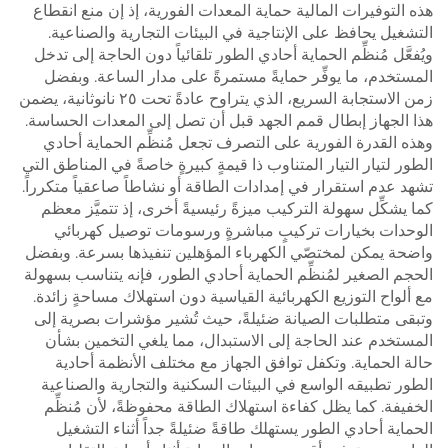
هذه التوفيرات المالية حماية المعدات الفورية، إذ إن منع انقطاع
التشغيل يحافظ على الإنتاجية في البيئات التجارية والصناعية.
ويُفعَّل مُنظِّم الحماية أحادي الطور تلقائياً دون الحاجة إلى تدخل
المستخدم، ما يوفِّر حمايةً مستمرةً على مدار الساعة. وبفضل
زمن الاستجابة السريع، الذي يتراوح عادةً تحت ٢٥ نانوثانية، يضمن
هذا الجهاز إبطال قمم الجهد قبل أن تصل إلى المعدات الحساسة.
وهذه القدرة الفورية على التصرف تجعل مُنظِّم الحماية أحادي
الطور لتيار التيار المتناوب ذا قيمةٍ كبيرةٍ خاصةً في المناطق التي
تشهد عدم استقرار في إمدادات الطاقة أو نشاطاً صاعقياً متكرراً.
كما يشكِّل سهولة التركيب ميزةً رئيسيةً أخرى، إذ تتميَّز معظم
الوحدات بخيارات تركيبٍ مباشرةٍ ورسومات توصيل كهربائي
واضحة يمكن لمختصّي الكهرباء المؤهلين تنفيذها بسرعة. وبفضل
الحجم الصغير لمُنظِّم الحماية أحادي الطور، فإنه يتناسب بسهولة
مع ألواح التوزيع الكهربائية القياسية دون استهلاك مساحةٍ زائدة.
وتبقى متطلبات الصيانة ضئيلةً، حيث تُشير مؤشرات بصرية إلى
المستخدم عند الحاجة إلى الاستبدال، مما يلغي التخمين بشأن
حالة الحماية. وتكفل توافق الجهاز مع مختلف الأنظمة أحادية
الطور تطبيقه الواسع في البيئات السكنية والتجارية والصناعية
الخفيفة. كما يظل كفاءة استهلاك الطاقة محفوظةً، لأن مُنظِّم
الحماية أحادي الطور يستهلك طاقةً ضئيلةً جداً أثناء التشغيل