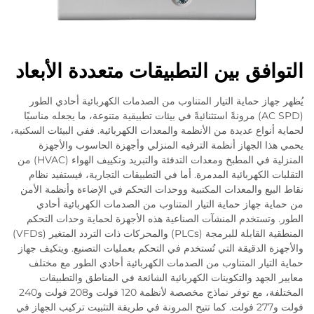
التوافق بين التطبيقات متعددة الأبعاد
يُظهر جهاز حماية التيار المتناوب من الصدمات الكهربائية أحادي الطور
(AC SPD) مرونةً استثنائيةً في بيئات تطبيقية متنوعة، ما يجعله مناسبًا
لحماية أنواع عديدة من الأنظمة والمعدات الكهربائية. ففي البيئات السكنية،
يحمي هذا الجهاز أنظمة الترفيه المنزلي وأجهزة الحاسوب والأجهزة
المنزلية في المطبخ ومعدات التدفئة والتبريد وتكييف الهواء (HVAC) من
التقلبات الكهربائية المدمرة. أما في التطبيقات التجارية، فيستفيد نظام
نقاط البيع والمعدات المكتبية ووحدات التحكم في الإضاءة وأنظمة الأمن
من حماية جهاز حماية التيار المتناوب من الصدمات الكهربائية أحادي
الطور. وتستخدم المنشآت الصناعية هذه الأجهزة لحماية وحدات التحكم
المنطقية القابلة للبرمجة (PLCs) والمحركات ذات التردد المتغير (VFDs)
والأجهزة الدقيقة التي تُستخدم في التحكم بعمليات التصنيع. ويتكيف جهاز
حماية التيار المتناوب من الصدمات الكهربائية أحادي الطور مع مختلف
معايير الجهد والتكوينات الكهربائية الشائعة في المناطق والتطبيقات
المختلفة، مع توفر نماذج مخصصة لأنظمة 120 فولت و208 فولت و240
فولت و277 فولت. كما تتيح المرونة في طريقة التثبيت تركيب الجهاز في