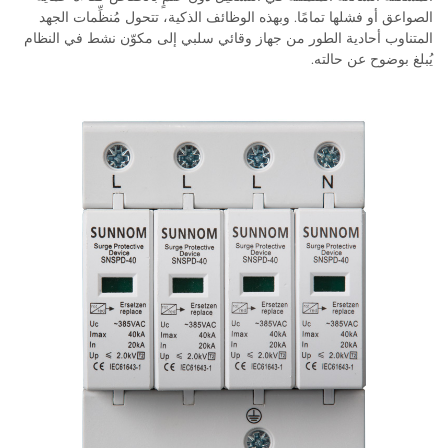
الصواعق أو فشلها تمامًا. وبهذه الوظائف الذكية، تتحول مُنظِّمات الجهد
المتناوب أحادية الطور من جهاز وقائي سلبي إلى مكوّن نشط في النظام
يُبلغ بوضوح عن حالته.