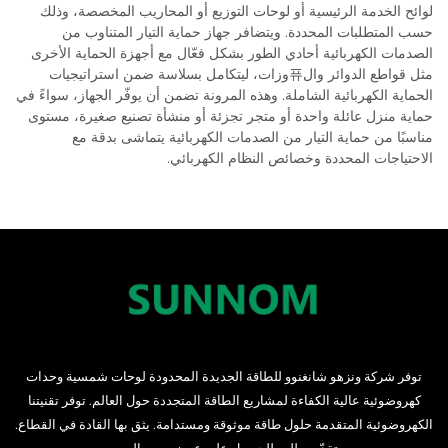
لوائح الخدمة الرئيسية أو لوحات التوزيع أو المحاريب المخصصة، وذلك
حسب المتطلبات المحددة. ويتضافر جهاز حماية التيار المتناوب من
الصدمات الكهربائية أحادي الطور بشكل فعّال مع أجهزة الحماية الأخرى
مثل قواطع الدوائر وال퓨وزات، ليتكامل بسلاسة ضمن استراتيجيات
الحماية الكهربائية الشاملة. وهذه المرونة تضمن أن يوفّر الجهاز، سواءً في
حماية منزل عائلة واحدة أو متجر تجزئة أو منشأة تصنيع صغيرة، مستوى
مناسبًا من حماية التيار من الصدمات الكهربائية يتماشى بدقة مع
الاحتياجات المحددة وخصائص النظام الكهربائي.
توفر شركة ونزهو شانغنوو للطاقة الجديدة المحدودة لوحات شمسية وحدات
كهروضوئية عالية الكفاءة لمشاريع الطاقة المتجددة حول العالم. توفر تقنيتنا
الكهروضوئية المتقدمة حلول طاقة موثوقة ومستدامة. يثق بها القادة في القطاع.