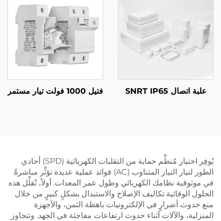
علبة اتصال SNRT IP65
فتيل 1000 فولت تيار مستمر
يُوفِر اختيار مُنظِّم حماية من التقلبات الكهربائية (SPD) أحادي
الطور لتيار التيار المتناوب (AC) فوائد عملية عديدة تؤثِّر مباشرةً
في موثوقية نظامك الكهربائي وطول عمر المعدات. أولاً، تُقلِّل هذه
الحلول الوقائية تكاليف الإصلاح والاستبدال بشكلٍ كبيرٍ من خلال
منع حدوث أضرارٍ في الإلكترونيات باهظة الثمن، والأجهزة
المنزلية، والآلات أثناء حدوث ارتفاعات مفاجئة في الجهد. وتتجاوز