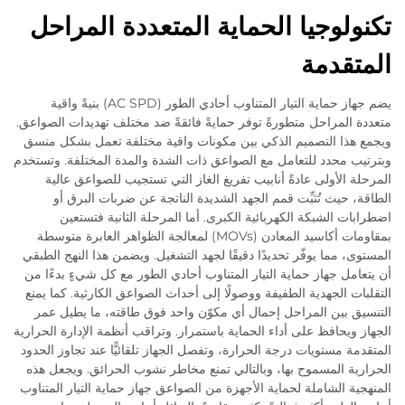
تكنولوجيا الحماية المتعددة المراحل
المتقدمة
يضم جهاز حماية التيار المتناوب أحادي الطور (AC SPD) بنيةً واقية
متعددة المراحل متطورةً توفر حمايةً فائقةً ضد مختلف تهديدات الصواعق.
ويجمع هذا التصميم الذكي بين مكونات واقية مختلفة تعمل بشكل منسق
وبترتيب محدد للتعامل مع الصواعق ذات الشدة والمدة المختلفة. وتستخدم
المرحلة الأولى عادةً أنابيب تفريغ الغاز التي تستجيب للصواعق عالية
الطاقة، حيث تُثبِّت قمم الجهد الشديدة الناتجة عن ضربات البرق أو
اضطرابات الشبكة الكهربائية الكبرى. أما المرحلة الثانية فتستعين
بمقاومات أكاسيد المعادن (MOVs) لمعالجة الظواهر العابرة متوسطة
المستوى، مما يوفّر تحديدًا دقيقًا لجهد التشغيل. ويضمن هذا النهج الطبقي
أن يتعامل جهاز حماية التيار المتناوب أحادي الطور مع كل شيءٍ بدءًا من
التقلبات الجهدية الطفيفة ووصولًا إلى أحداث الصواعق الكارثية. كما يمنع
التنسيق بين المراحل إحمال أي مكوّن واحد فوق طاقته، ما يطيل عمر
الجهاز ويحافظ على أداء الحماية باستمرار. وتراقب أنظمة الإدارة الحرارية
المتقدمة مستويات درجة الحرارة، وتفصل الجهاز تلقائيًّا عند تجاوز الحدود
الحرارية المسموح بها، وبالتالي تمنع مخاطر نشوب الحرائق. ويجعل هذه
المنهجية الشاملة لحماية الأجهزة من الصواعق جهاز حماية التيار المتناوب