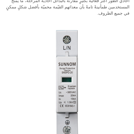
أحادي الطور أكثر فعاليةً بكثيرٍ مقارنةً بالبدائل أحادية المرحلة، ما يمنح
المستخدمين طمأنينةً تامةً بأن معداتهم القيّمة محميّة بأفضل شكلٍ ممكنٍ
في جميع الظروف.