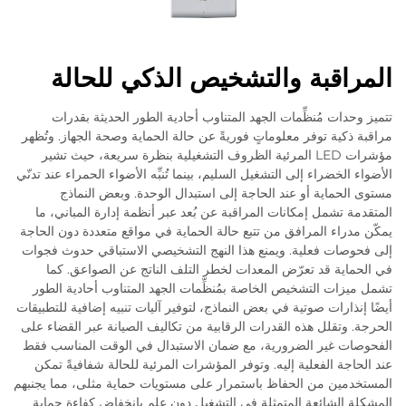
المراقبة والتشخيص الذكي للحالة
تتميز وحدات مُنظِّمات الجهد المتناوب أحادية الطور الحديثة بقدرات
مراقبة ذكية توفر معلوماتٍ فوريةً عن حالة الحماية وصحة الجهاز. وتُظهر
مؤشرات LED المرئية الظروف التشغيلية بنظرة سريعة، حيث تشير
الأضواء الخضراء إلى التشغيل السليم، بينما تُنبِّه الأضواء الحمراء عند تدنّي
مستوى الحماية أو عند الحاجة إلى استبدال الوحدة. وبعض النماذج
المتقدمة تشمل إمكانات المراقبة عن بُعد عبر أنظمة إدارة المباني، ما
يمكّن مدراء المرافق من تتبع حالة الحماية في مواقع متعددة دون الحاجة
إلى فحوصات فعلية. ويمنع هذا النهج التشخيصي الاستباقي حدوث فجوات
في الحماية قد تعرّض المعدات لخطر التلف الناتج عن الصواعق. كما
تشمل ميزات التشخيص الخاصة بمُنظِّمات الجهد المتناوب أحادية الطور
أيضًا إنذارات صوتية في بعض النماذج، لتوفير آليات تنبيه إضافية للتطبيقات
الحرجة. وتقلل هذه القدرات الرقابية من تكاليف الصيانة عبر القضاء على
الفحوصات غير الضرورية، مع ضمان الاستبدال في الوقت المناسب فقط
عند الحاجة الفعلية إليه. وتوفر المؤشرات المرئية للحالة شفافيةً تمكن
المستخدمين من الحفاظ باستمرار على مستويات حماية مثلى، مما يجنبهم
المشكلة الشائعة المتمثلة في التشغيل دون علمٍ بانخفاض كفاءة حماية