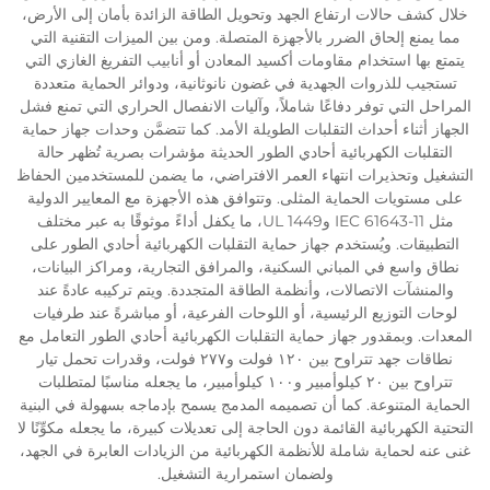
خلال كشف حالات ارتفاع الجهد وتحويل الطاقة الزائدة بأمان إلى الأرض،
مما يمنع إلحاق الضرر بالأجهزة المتصلة. ومن بين الميزات التقنية التي
يتمتع بها استخدام مقاومات أكسيد المعادن أو أنابيب التفريغ الغازي التي
تستجيب للذروات الجهدية في غضون نانوثانية، ودوائر الحماية متعددة
المراحل التي توفر دفاعًا شاملاً، وآليات الانفصال الحراري التي تمنع فشل
الجهاز أثناء أحداث التقلبات الطويلة الأمد. كما تتضمَّن وحدات جهاز حماية
التقلبات الكهربائية أحادي الطور الحديثة مؤشرات بصرية تُظهر حالة
التشغيل وتحذيرات انتهاء العمر الافتراضي، ما يضمن للمستخدمين الحفاظ
على مستويات الحماية المثلى. وتتوافق هذه الأجهزة مع المعايير الدولية
مثل IEC 61643-11 وUL 1449، ما يكفل أداءً موثوقًا به عبر مختلف
التطبيقات. ويُستخدم جهاز حماية التقلبات الكهربائية أحادي الطور على
نطاق واسع في المباني السكنية، والمرافق التجارية، ومراكز البيانات،
والمنشآت الاتصالات، وأنظمة الطاقة المتجددة. ويتم تركيبه عادةً عند
لوحات التوزيع الرئيسية، أو اللوحات الفرعية، أو مباشرةً عند طرفيات
المعدات. وبمقدور جهاز حماية التقلبات الكهربائية أحادي الطور التعامل مع
نطاقات جهد تتراوح بين ١٢٠ فولت و٢٧٧ فولت، وقدرات تحمل تيار
تتراوح بين ٢٠ كيلوأمبير و١٠٠ كيلوأمبير، ما يجعله مناسبًا لمتطلبات
الحماية المتنوعة. كما أن تصميمه المدمج يسمح بإدماجه بسهولة في البنية
التحتية الكهربائية القائمة دون الحاجة إلى تعديلات كبيرة، ما يجعله مكوِّنًا لا
غنى عنه لحماية شاملة للأنظمة الكهربائية من الزيادات العابرة في الجهد،
ولضمان استمرارية التشغيل.