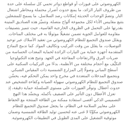
الكهروضوئي على فيوزات أو قواطع دوائر تحمي كل سلسلة على حدة
من ظروف التيار الزائد، ما يمنع حدوث أضرار محتملة ومخاطر اشتعال
النار. وتضمّ الوحدات الحديثة إمكانات رصد السلاسل، ما يسمح للمشغلين
بتتبع مقاييس الأداء لكل مجموعة ألواح متصلة. وتتميَّز هذه الصناديق المتينة
بقدرتها على التحمل في الظروف الخارجية القاسية، حيث تتميز بتصنيفات
مقاومة للعوامل الجوية تضمن تشغيلًا موثوقًا به في مختلف المناخات.
ويقلل صندوق التجميع للنظام الكهروضوئي من تعقيد الأسلاك عبر توحيد
التوصيلات، ما يقلل من وقت التركيب وتكاليف المواد. كما تدمج النماذج
المتقدمة أجهزة حماية من التيارات الزائدة لحماية المعدات الحساسة من
ضربات البرق والارتفاعات المفاجئة في الجهد. وتتيح هذه التكنولوجيا
التكيُّف مع أحجام مختلفة من الأنظمة، بدءًا من التركيبات السكنية على
أسطح المباني وصولًا إلى المزارع الشمسية ذات المقياس الشبكي.
وبتجميع المدخلات المتعددة في مخرج واحد يمكن التحكم فيه، يحسِّن
صندوق التجميع للنظام الكهروضوئي سهولة الصيانة وكفاءة التشخيص عند
حدوث أعطال. وتوفِّر الفيوزات على مستوى السلسلة حماية دقيقة، إذ
تعزل الأعطال دون التأثير على الصفيف بأكمله. ويجسِّد هذا النهج
التصميمي الذكي أقصى استفادة ممكنة من الطاقة المنتجة مع الحفاظ
على معايير السلامة في النظام، ما يجعل صندوق التجميع للنظام
الكهروضوئي مكوِّنًا لا غنى عنه لتحسين توليد الطاقة الشمسية وضمان
موثوقية التشغيل على المدى الطويل في التطبيقات الكهروضوئية.