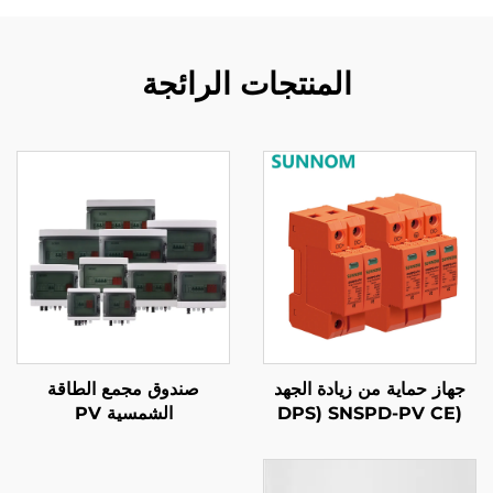
المنتجات الرائجة
جهاز حماية من زيادة الجهد
صندوق مجمع الطاقة
(DPS) SNSPD-PV CE
الشمسية PV
TUV الطاقة الشمسية PV
20KA-40KA 2P 3P تيار
مباشر 500V 600V 800V