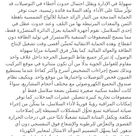
سهولةً في الإدارة ويقلل احتمال حدوث أخطاء في التوصيلات قد
تؤثِّر سلبًا على الأداء. وتُعَد السلامة فائدة رئيسية، حيث توفر
الحماية المدمجة من التيار الزائد حمايةً للألواح الشمسية باهظة
الثمن والمعدات المرتبطة بها من التلف. وعند حدوث عطل في
إحدى السلاسل، تقوم أجهزة الحماية بعزل الدائرة المتضرِّرة فقط،
مما يسمح للمصفوفات المتبقية بالاستمرار في توليد الطاقة دون
انقطاع. وهذه الحماية الانتقائية تُحسِّن أقصى وقت تشغيل لإنتاج
الطاقة والعوائد المالية. كما يقدِّر فرق الصيانة مزايا سهولة
الوصول، إذ تتركز جميع نقاط التوصيل الحرجة داخل غلاف واحد
مقاوم للعوامل الجوية بدلًا من أن تكون متناثرة في موقع التركيب.
وبذلك تصبح إجراءات التشخيص أسرع وأكثر كفاءةً عندما يستطيع
الفنيون فحص التوصيلات واختبارها من موقع واحد. ويتكيف نظام
صندوق التجميع الكهروضوئي مع مختلف أحجام المشاريع، سواءً
كانت أنظمة سكنية صغيرة تتضمَّن بضعة سلاسل فقط أو
مصفوفات تجارية كبيرة تتضمَّن عشرات المدخلات. كما توفر
إمكانات المراقبة رؤيةً فوريةً لأداء السلاسل، ما يمكِّن من إجراء
صيانة استباقية تمنع تحوُّل المشكلات البسيطة إلى إصلاحات
مكلفة. وتكفل المتانة البيئية تشغيلًا ثابتًا حتى في درجات الحرارة
القصوى والتعرُّض للرطوبة والإشعاع فوق البنفسجي دون أي
تدهور. كما يسهِّل التصميم الموحَّد الامتثال لمعايير الكهرباء