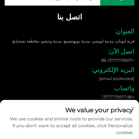
اتصل بنا
العنوان:
قرية ليونان، مدينة ليوشي، مدينة يويهتشينغ، مدينة ونتشو، مقاطعة تشجيانغ
اتصل الآن:
+86-13777739517
البريد الإلكتروني:
[email protected]
واتساب
+86 13777739517
We value your privacy
We use cookies and similar tools to provide our services.
حقوق الطبع والنشر © 2026 شركة ونزهو شانغنوو للطاقة الجديدة المحدودة. جميع
الحقوق محفوظة. |
سياسة الخصوصية
If you don't want to accept all cookies, click Personalize
cookies.