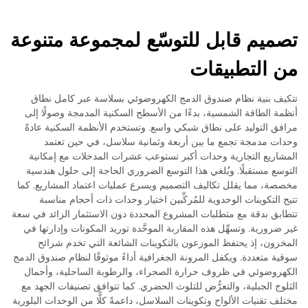
تصميم قابل للتوسّع لمجموعة متنوعة
من التطبيقات
تتكيف بنية نظام صندوق الدمج الكهروضوئي بسلاسة عبر كامل نطاق
أنظمة الطاقة الشمسية، بدءًا من الأسطح السكنية المدمجة وصولًا إلى
مرافق التوليد على نطاق شبكي واسع. وتستخدم الأنظمة السكنية عادةً
وحدات مدمجة تجمع ما بين أربعة وثمانية سلاسل، في حين تعتمد
المشاريع التجارية وحدات أكبر تستوعب عشرات المدخلات مع إمكانية
التوسع مستقبلًا. ويُلغي هذا التوسع الضروري الحاجة إلى حلول هندسية
مخصصة، مما يقلل تكاليف التصميم ويسرع عمليات اعتماد المشاريع. كما
تتيح التكوينات الوحدوية للمُركِّبين اختيار وحدات ذات أحجام مناسبة
تتطابق بدقة مع متطلبات المشروع المحددة دون الاستثمار الزائد في سعة
غير ضرورية. وتسهِّل هذه المقاربة الموحَّدة توريد المكونات وإدارتها في
المخزون، إذ يحتفظ الموزعون بالتكوينات الشائعة التي تخدم شرائح
سوقية متعددة. ويكفل المرونة الجغرافية أداءً موثوقًا لنظام صندوق الدمج
الكهروضوئي في ظروف حرارة الصحراء، والرطوبة الساحلية، وأحمال
الثلوج الجبلية، والتعرُّض للتلوث الحضري. كما تتوافق تصنيفات الجهد مع
مختلف تقنيات الألواح وتكوينات السلاسل، داعمةً كلًّا من الوحدات البلورية