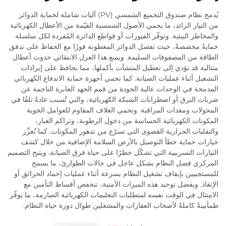
يُدمج نظام صندوق التجميع الشمسي (PV) آليات شاملة لحماية الدوائر
من التيار الزائد، ما يحمي الأصول الشمسية القيّمة من الأعطال الكهربائية
والمخاطر البيئية. وتوفّر الفيوزات أو قواطع الدائرة المُفردة لكل سلسلة
حمايةً مخصصةً، حيث تفصل الدوائر المعطوبة فورًا مع الحفاظ على تدفق
الطاقة من المصفوفات السليمة. ويمنع هذا العزل الانتقائي حدوث أعطال
متتالية قد تؤدي إلى تعطيل المنشآت بأكملها، مما يحافظ على إيرادات
التشغيل أثناء عمليات الصيانة. كما تحمي أجهزة حماية الاندفاع الكهربائي
المدمجة في الوحدات عالية الجودة من قمم الجهد العابرة الناجمة عن
ضربات البرق أو اضطرابات الشبكة الكهربائية، والتي تُسبب عادةً تلفًا في
المحولات ومعدات المراقبة. وتحمي الغلاف المقاوم للعوامل الجوية
المكونات الكهربائية الحساسة من دخول الرطوبة، وتراكم الغبار،
والتقلبات الحرارية القصوى التي تسرّع من تدهور المكونات. كما تُعزِّز
خيارات حماية خطأ التوصيل بالأرض السلامة الإضافية من خلال كشف
التيارات التسريبية التي تشكّل خطرًا على حياة فرق الصيانة. ويتيح التصميم
المركزي فصل النظام بشكل عاجل في حالات الطوارئ، ما يسمح
للمستجيبين بإيقاف تشغيل النظام بسرعة أثناء عمليات إخماد الحرائق أو
الإنقاذ. وبفضل توحيد هذه الميزات الأمنية، تنخفض أقساط التأمين مع
الامتثال في الوقت نفسه لمتطلبات التعليمات الكهربائية الصارمة، ما يوفّر
طمأنينةً كاملةً لأصحاب العقارات والمشغلين طوال دورة حياة النظام.