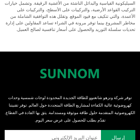
السيليكونية القياسية والبدائل الناشئة من الأغشية الرقيقة. وتشمل خيارات
التركيب القواعد الأرضية، والتركيبات على الأسطح، والتركيبات على
الأعمدة، والتي تتكيف مع قيود الموقع. وتقلل هذه التوافقية الشاملة من
مخاطر المشروع بينما توفر مرونة في الشراء تساعد المقاولين على إدارة
تحديات سلسلة التوريد والحصول على أسعار تنافسية لصالح العميل.
توفر شركة ونزهو شانغنوو للطاقة الجديدة المحدودة لوحات شمسية وحدات
كهروضوئية عالية الكفاءة لمشاريع الطاقة المتجددة حول العالم. توفر تقنيتنا
الكهروضوئية المتقدمة حلول طاقة موثوقة ومستدامة. يثق بها القادة في القطاع.
تقدّم بطلب للحصول على عرض سعر اليوم.