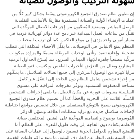
سهولة التركيب والوصول للصيانة
إن تطبيق نظام صندوق التجميع الكهروضوئي يبسّط بشكل كبير كلًّا من
عمليات الإنشاء الأولية والصيانة المستمرة مقارنةً بالأساليب التقليدية
للوصل المباشر. ويستفيد المُنصِّبون من إجراءات الاتصال الموحَّدة التي
تقلّل من ساعات العمل الميدانية عبر دمج عدة دوائر كهربائية فردية في
مسار أنبوبي واحد يؤدي إلى موقع العاكس. كما أن ترتيب المحطات
المنظم يمنع الالتباس في التوصيلات، ما يقلّل الأخطاء المكلفة التي تتطلب
تشخيصًا وإعادة تنفيذ. وتأتي الوحدات الموصَّلة مسبقًا والمزوَّدة بمكونات
مركَّبة مصنعياً جاهزة للإنهاء الميداني السريع، مما يُسرّع الجداول الزمنية
للمشاريع ويقلل من التعرّض لتأخيرات الطقس. ويكتسب فنيو الصيانة
مزايا كبيرة من الوصول المركزي إلى جميع اتصالات السلاسل، ما يمكّنهم
من إجراء تشخيص شامل للنظام دون الحاجة إلى التنقّل عبر كامل
مساحة المصفوفة الشمسية. وتوفّر مخرجات المراقبة على مستوى
السلسلة معلومات فورية عن مكان العطل، ما يلغي إجراءات التشخيص
المُملّة القائمة على التجربة والخطأ. كما أن تصميم نظام صندوق التجميع
الكهروضوئي يسمح بالتوسّع المستقبلي من خلال تخصيص مواضع احتياطية
لإضافات سلاسل جديدة مع تزايد متطلبات الطاقة. وتسهّل الدوائر
المُوسومة بوضوح والتصاميم الموحَّدة على الفنيين المختلفين صيانة
الأنظمة بكفاءة دون الحاجة إلى وقت طويل للتعرف على النظام. أما
التصنيع المقاوم للعوامل الجوية فيسمح بالوصول إلى عمليات الصيانة على
مدار السنة بغض النظر عن الظروف البيئية، ما يمنع تراكم طلبات الخدمة