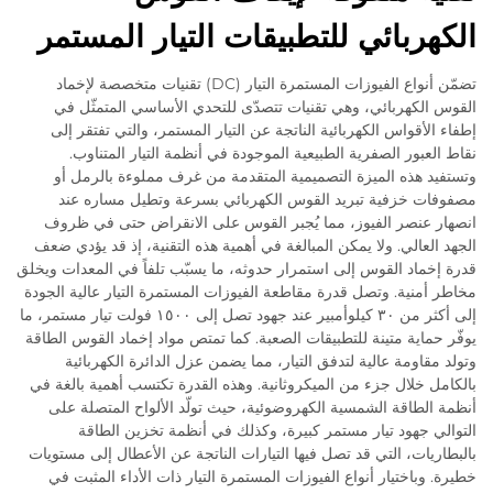
الكهربائي للتطبيقات التيار المستمر
تضمّن أنواع الفيوزات المستمرة التيار (DC) تقنيات متخصصة لإخماد
القوس الكهربائي، وهي تقنيات تتصدّى للتحدي الأساسي المتمثّل في
إطفاء الأقواس الكهربائية الناتجة عن التيار المستمر، والتي تفتقر إلى
نقاط العبور الصفرية الطبيعية الموجودة في أنظمة التيار المتناوب.
وتستفيد هذه الميزة التصميمية المتقدمة من غرف مملوءة بالرمل أو
مصفوفات خزفية تبريد القوس الكهربائي بسرعة وتطيل مساره عند
انصهار عنصر الفيوز، مما يُجبر القوس على الانقراض حتى في ظروف
الجهد العالي. ولا يمكن المبالغة في أهمية هذه التقنية، إذ قد يؤدي ضعف
قدرة إخماد القوس إلى استمرار حدوثه، ما يسبّب تلفاً في المعدات ويخلق
مخاطر أمنية. وتصل قدرة مقاطعة الفيوزات المستمرة التيار عالية الجودة
إلى أكثر من ٣٠ كيلوأمبير عند جهود تصل إلى ١٥٠٠ فولت تيار مستمر، ما
يوفّر حماية متينة للتطبيقات الصعبة. كما تمتص مواد إخماد القوس الطاقة
وتولد مقاومة عالية لتدفق التيار، مما يضمن عزل الدائرة الكهربائية
بالكامل خلال جزء من الميكروثانية. وهذه القدرة تكتسب أهمية بالغة في
أنظمة الطاقة الشمسية الكهروضوئية، حيث تولّد الألواح المتصلة على
التوالي جهود تيار مستمر كبيرة، وكذلك في أنظمة تخزين الطاقة
بالبطاريات، التي قد تصل فيها التيارات الناتجة عن الأعطال إلى مستويات
خطيرة. وباختيار أنواع الفيوزات المستمرة التيار ذات الأداء المثبت في