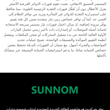
المستمر التنسيق الانتقائي، بحيث تقوم فيوزات الدوائر الفرعية الأصغر
بعزل الأعطال دون أن تُفعِّل فيوزات التغذية الرئيسية العلوية، مما يحافظ
على استمرارية التغذية للدوائر غير المتأثرة ويزيد من توافر النظام إلى
أقصى حد. كما أن توافر خصائص زمن-تيار متعددة ضمن كل فئة تقييم
يوفّر مرونة إضافية، إذ يمكن اختيار فيوزات تيار مستمر سريعة الاستجابة
لحماية أشباه الموصلات، أو إصدارات ذات تأخير زمني تتحمل التيارات
الأولية العالية الناتجة عن بدء تشغيل المحركات أو شحن المكثفات. وبفضل
أنظمة التقييم الموحَّدة والتصنيفات الواضحة، تصبح عمليات تحديد
المواصفات والشراء أسهل، مع ضمان أن الفيوزات البديلة تحتفظ بنفس
خصائص الحماية تمامًا، ما يدعم استراتيجيات الحماية المتسقة عبر منشآتك
بأكملها.
توفر شركة ونزهو شانغنوو للطاقة الجديدة المحدودة لوحات شمسية وحدات