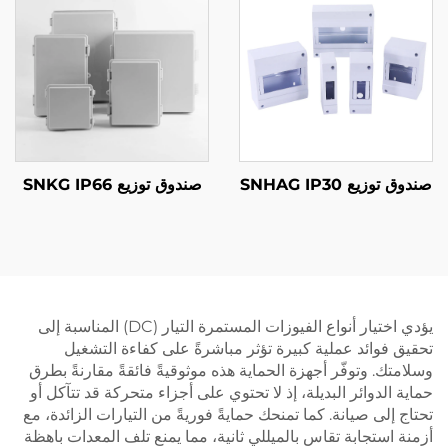
صندوق توزيع SNHAG IP30
صندوق توزيع SNKG IP66
يؤدي اختيار أنواع الفيوزات المستمرة التيار (DC) المناسبة إلى
تحقيق فوائد عملية كبيرة تؤثر مباشرةً على كفاءة التشغيل
وسلامتك. وتوفّر أجهزة الحماية هذه موثوقيةً فائقةً مقارنةً بطرق
حماية الدوائر البديلة، إذ لا تحتوي على أجزاء متحركة قد تتآكل أو
تحتاج إلى صيانة. كما تمنحك حمايةً فوريةً من التيارات الزائدة، مع
أزمنة استجابة تقاس بالميللي ثانية، مما يمنع تلف المعدات باهظة