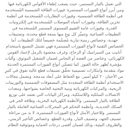
التي تعمل بالتيار المستمر، حيث يصعب إطفاء الأقواس الكهربائية فيها.
ومن أبرز أنواع الفيوزات المستمرة: فيوزات الطاقة الشمسية المُستخدمة
في أنظمة الطاقة الشمسية، وفيوزات البطاريات المُستخدمة في أنظمة
تخزين الطاقة، وفيوزات أشباه الموصلات المُستخدمة في إلكترونيات
القدرة، وفيوزات عامة التقييم للمستوى المستمر المُستخدمة في
التطبيقات الصناعية. وتتميَّز كل نوعٍ منها بسعة قطع محددة، وتصنيفات
جهدية، وخصائص زمنية-تيارية مُصمَّمة خصيصاً لتلك التطبيقات. أما
الخصائص التقنية لأنواع الفيوزات المستمرة فهي تشمل التصنيع باستخدام
أنابيب من السيراميك أو الزجاج، وغرف محشوة بالرمل لإخماد القوس
الكهربائي، وعناصر من الفضة أو النحاس لضمان التشغيل الموثوق، وآليات
مؤشرة تُظهر حالة الفيوز. كما تتضمَّن أنواع الفيوزات المستمرة الحديثة
مواد متقدمة وابتكارات تصميمية تحقِّق تصنيفات قطع عالية تفوق في كثيرٍ
من الأحيان ٢٠ كيلو أمبير، مع الحفاظ على أبعاد مدمجة. وتشمل مجالات
الاستخدام أنظمة الطاقة المتجددة مثل المصفوفات الشمسية والتوربينات
الريحية، والمركبات الكهربائية وبنية التحتية الخاصة بشواحنها، ومعدات
الاتصالات السلكية واللاسلكية، ومراكز البيانات التي تعتمد على توزيع
الطاقة بالتيار المستمر، والأنظمة الكهربائية البحرية، وطاقة الجر في
السكك الحديدية، وأنظمة التحكم في المحركات الصناعية العاملة بالتيار
المستمر. وللاختيار الأمثل لأنواع الفيوزات المستمرة، لا بد من مراعاة
تصنيف الجهد، وتصنيف التيار، وقدرة القطع، وخصائص التأخير الزمني،
والظروف البيئية، وذلك لضمان أقصى درجات الحماية وموثوقية النظام.