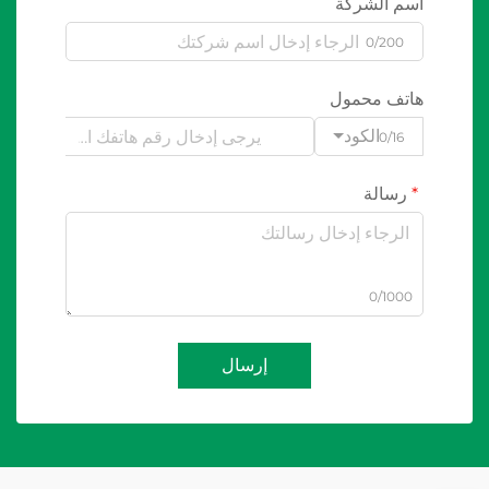
اسم الشركة
0/200
هاتف محمول
الكود
0/16
رسالة
0/1000
إرسال