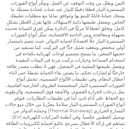
الثمن ويقلل من وقت التوقف عن العمل. وتوفّر أنواع الفيوزات
المستمرة التيار قطعًا دقيقًا للتيار عند عتبات مُحدَّدة مسبقًا، ما
يمنحك حمايةً قابلةً للتنبؤ بها وتتوافق تمامًا مع متطلبات تطبيقك
الخاص. وبفضل طبيعتها ذاتية الاستهلاك، فإنها تعزل العُطل بشكلٍ
كامل، وتخلق انقطاعًا مرئيًّا في الدائرة يمكن لفرق الصيانة تحديده
بسهولة ومعالجته. ومن الناحية الاقتصادية، تمثّل أنواع الفيوزات
المستمرة التيار حلًّا اقتصاديًّا لحماية الدوائر، حيث تتسم باستثمار
أولي منخفض وبتعقيد ضئيل جدًّا في التركيب. كما تستفيد من
حجمها الصغير، ما يسمح بتصميم لوحات كهربائية بكفاءة في
استخدام المساحة وخيارات تركيب مرنة في البيئات المقيدة.
وبفضل طبيعتها السلبية في التشغيل، فهي لا تتطلب مصدر طاقة
خارجيًّا أو إشارات تحكم، ما يضمن بقاء الحماية نشطةً حتى أثناء
أعطال النظام. وفي تطبيقات الألواح الشمسية، تتحمل أنواع
الفيوزات المستمرة التيار المتخصصة الظروف الخارجية القاسية،
مثل درجات الحرارة القصوى، والأشعة فوق البنفسجية، والرطوبة،
مع الحفاظ على أداءٍ ثابتٍ. أما في تطبيقات البطاريات، فتوفر
أنواع الفيوزات المستمرة التيار سلامةً معزَّزةً من خلال منع حالات
التسارع الحراري (Thermal Runaway) وحماية الدوائر من
توصيل القطبين عكسياً. وفي أنظمة المركبات الكهربائية (EV)،
تساهم في إزالة الأعطال بسرعةٍ عاليةٍ لحماية إلكترونيات الطاقة