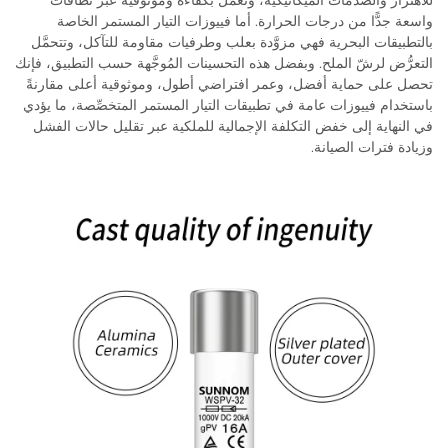
للاهتزاز والصدمات الميكانيكية، وتعمل بكفاءة وموثوقية عبر نطاقات
واسعة جدًّا من درجات الحرارة. أما فييوزات التيار المستمر الخاصة
بالتطبيقات البحرية فهي مزوَّدة بعلب وطرفيات مقاومة للتآكل، وتتحمَّل
التعرُّض لرشّ الملح. وبفضل هذه التحسينات المُوجَّهة حسب التطبيق، فإنك
تحصل على حماية أفضل، وعمر افتراضي أطول، وموثوقية أعلى مقارنةً
باستخدام فييوزات عامة في تطبيقات التيار المستمر المتخصِّصة، ما يؤدي
في النهاية إلى خفض التكلفة الإجمالية للملكية عبر تقليل حالات الفشل
وزيادة فترات الصيانة.