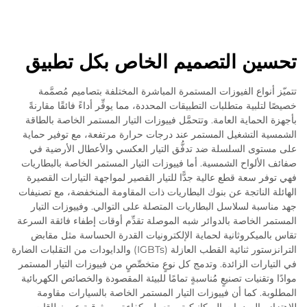
تحسين التصميم الخاص بكل تطبيق
تتميّز أنواع الفيوزات المستمرة المباشرة المختلفة بتصاميم مُصمَّمة
خصيصًا لتلبية متطلبات التطبيقات المحددة، مما يوفِّر أداءً فائقًا مقارنةً
بأجهزة الحماية العامة. وتتحمَّل فييوزات التيار المستمر الخاصة بالطاقة
الشمسية التشغيل المستمر عند درجات حرارة مرتفعة، مع توفير حماية
على مستوى السلسلة ضد تدفُّق التيار العكسي والأعطال الأرضية في
صفائف الألواح الشمسية. أما فييوزات التيار المستمر الخاصة بالبطاريات
فهي توفر سعة قطع عالية جدًّا للتيار القصير لمواجهة التيارات القصيرة
الهائلة الناتجة عن بنوك البطاريات ذات المقاومة المنخفضة، مع تصنيفات
جهد مناسبة لسلاسل البطاريات المتصلة على التوالي. وفييوزات التيار
المستمر الخاصة بالدوائر شبه الموصلة تقدِّم أوقات إطفاء فائقة السرعة
تقاس بالميكروثانية لحماية الإلكترونيات القدرة الحساسة مثل مقابض
الترانزستور ثنائية القطب العازلة (IGBTs) والدايودات من التقلبات الضارة
في التيارات الزائدة. وتدمج كل نوعٍ متخصِّصٍ من فييوزات التيار المستمر
موادًا وتقنيات تصنيعٍ مُناسبةٍ تمامًا للبيئة المقصودة والخصائص الكهربائية
المطلوبة. كما أن فييوزات التيار المستمر الخاصة بالسيارات مقاومة