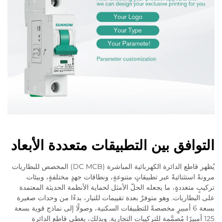
التوافق بين التطبيقات متعددة الأبعاد
يُظهر قاطع الدائرة الكهربائية المباشرة (DC MCB) المخصص للبطاريات
مرونةً استثنائيةً عبر تطبيقاتٍ متنوعةٍ، ونطاقات جهدٍ مختلفةٍ، وبيئات
تركيبٍ متعددةٍ، ما يجعله الحلّ الأمثل لحماية الأنظمة الحديثة المعتمدة
على البطاريات. وهو متوفرٌ بعدة تقييمات للتيار، بدءًا من وحدات صغيرة
بسعة 6 أمبيرٍ مخصصةً للتطبيقات السكنية، وصولًا إلى نماذج قوية بسعة
125 أمبيرًا مُصمَّمة للتركيبات التجارية. وبذلك، يغطي قاطع الدائرة