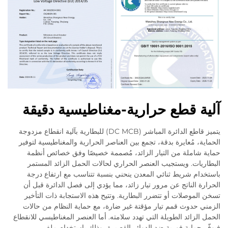
آلية قطع حرارية-مغناطيسية دقيقة
يتميز قاطع الدائرة المباشر (DC MCB) للبطارية بآلية انقطاع مزدوجة
الحماية، مُعايرة بدقة، تجمع بين العناصر الحرارية والمغناطيسية لتوفير
حماية شاملة من التيار الزائد، مُصممة خصيصًا وفق خصائص أنظمة
البطاريات. ويستجيب العنصر الحراري لحالات الحمل الزائد المستمر
باستخدام شريط ثنائي المعدن ينحني بنسبة تتناسب مع ارتفاع درجة
الحرارة الناتج عن مرور تيار زائد، مما يؤدي إلى فصل الدائرة قبل أن
تسخن الموصلات أو تتضرر البطارية. وتتيح هذه الاستجابة ذات التأخير
الزمني حدوث قمم تيار مؤقتة غير ضارة، مع حماية النظام من حالات
الحمل الزائد الطويلة التي تهدد سلامته. أما العنصر المغناطيسي للانقطاع
فيوفّر حماية فورية ضد الدوائر القصيرة، وذلك باستخدام ملف