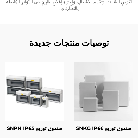
لِغَرَضِ الصِّيَانَةِ، وَتَحْدِيدِ الأَعْطَالِ، وَإِجْرَاءِ إِغْلاقٍ طَارِئٍ فِي الدَّوَائِرِ المُتَّصِلَةِ
بِالبَطَّارِيَاتِ.
توصيات منتجات جديدة
صندوق توزيع SNKG IP66
صندوق توزيع SNPN IP65