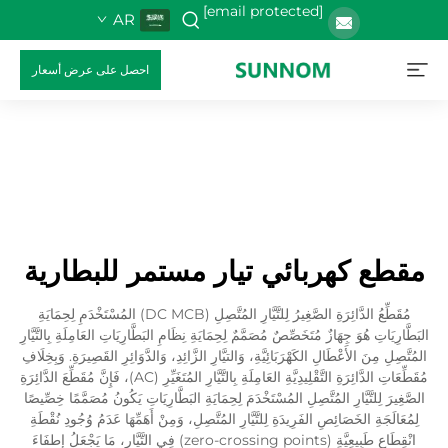
[email protected]
AR
احصل على عرض أسعار
مقطع كهربائي تيار مستمر للبطارية
مُقَطِّعُ الدَّائِرَةِ الصَّغِيرُ لِلتَّيَّارِ المُتَّصِلِ (DC MCB) المُسْتَخْدَمِ لِحِمَايَةِ
البَطَّارِيَاتِ هُوَ جِهَازٌ مُتَخَصِّصٌ مُصَمَّمٌ لِحِمَايَةِ نِظَامِ البَطَّارِيَاتِ العَامِلَةِ بِالتَّيَّارِ
المُتَّصِلِ مِنَ الأَعْطَالِ الكَهْرَبَائِيَّةِ، وَالتيَّارِ الزَّائِدِ، وَالدَّوَائِرِ القَصِيرَةِ. وَبِخِلَافِ
مُقَطِّعَاتِ الدَّائِرَةِ التَّقْلِيدِيَّةِ العَامِلَةِ بِالتَّيَّارِ المُتَغَيِّرِ (AC)، فَإِنَّ مُقَطِّعَ الدَّائِرَةِ
الصَّغِيرَ لِلتَّيَّارِ المُتَّصِلِ المُسْتَخْدَمَ لِحِمَايَةِ البَطَّارِيَاتِ يَكُونُ مُصَمَّمًا خِصِّيصًا
لِمُعَالَجَةِ الخَصَائِصِ الفَرِيدَةِ لِلتَّيَّارِ المُتَّصِلِ، وَمِنْ أَهَمِّهَا عَدَمُ وُجُودِ نُقْطَةِ
انْقِطَاعٍ طَبِيعِيَّةٍ (zero-crossing points) فِي التَّيَّارِ، مَا يَجْعَلُ إِطفَاءَ