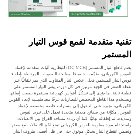
تقنية متقدمة لقمع قوس التيار
المستمر
يضم قاطع التيار المستمر (DC MCB) للبطارية آليات متقدمة لإخماد
القوس الكهربائي، صُمِّمت خصيصًا لمعالجة الصعوبات المرتبطة بإطفاء
قوس التيار المستمر. فعلى عكس التيار المتناوب الذي يمر تلقائيًّا عبر
نقطة الصفر في الجهد مرتين في كل دورة، يبقى التيار المستمر على
قطبية ثابتة، ما يؤدي إلى تشكُّل أقواس كهربائية مستمرة يصعب إيقافها.
ويستخدم هذا القاطع المخصص للبطاريات غرفًا مغناطيسية لإبعاد القوس
الكهربائي، تجبره على الدخول إلى مسارات خاصة مخصصة لإخماد
القوس، مكوَّنة من صفائح معدنية متعددة تعمل على تبريد القوس
وتمديده، ثم إطفائه نهائيًّا. كما أن زيادة مسافة الفراغ بين الاتصالات
واستخدام مواد مقاومة للقوس الكهربائي تمنع لحْمَ الاتصالات مع بعضها
وتضمن انقطاع التيار بشكلٍ موثوق حتى في ظل أقصى ظروف التيار