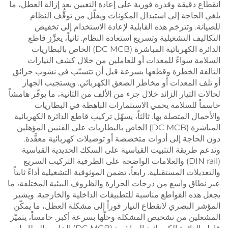
انقطاع دقيقة وقدرة فورية على إعادة التعيين بعد إزالة العطل، ما
يلغي الحاجة إلى استبدال المكونات ويقلّل من توقُّف النظام
للصيانة. وتترجَم هذه القابلية لإعادة الاستخدام إلى تخفيض
التكاليف التشغيلية وتسريع استعادة النظام. ثانياً، يعزِّز قاطع
الدائرة الكهربائية المباشرة (DC MCB) الخاص بالبطاريات
السلامة سواءً للمعدات أو للعاملين من خلال كشف التيارات
التالفة الخطرة وقطعها بسرعة قبل أن تتسبّب في نشوب حرائق
أو تلف المعدات أو مخاطر الصعق الكهربائي. ويستجيب الجهاز
لحالات التيار الزائد خلال جزء من الألف من الثانية، ما يوفّر هامشاً
حاسماً للسلامة يحمي الاستثمارات الباهظة في البطاريات
والأحمال المتصلة بها. ثالثاً، يسهّل تركيب قاطع الدائرة الكهربائية
المباشرة (DC MCB) الخاص بالبطاريات على الفنيين المؤهلين
دون الحاجة إلى أدوات متخصصة أو توصيلات كهربائية معقَّدة.
وتدعم طريقة التثبيت القياسية على السكك الحديدية القياسية
(DIN rail) والعلامات الواضحة على الطرفية التركيب السريع
والتعديلات المستقبلية. رابعاً، تضمن الموثوقية التشغيلية أداءً ثابتاً
عبر نطاق واسع من درجات الحرارة والظروف البيئية المختلفة، ما
يجعل هذه القواطع مناسبة للتطبيقات الداخلية والخارجية. ويشير
المؤشر البصري لانقطاع التيار فوراً إلى مشكلة العطل، ما يمكّن
المشغلين من تشخيص المشكلة وحلّها بسرعة أكبر. خامساً، يتميّز