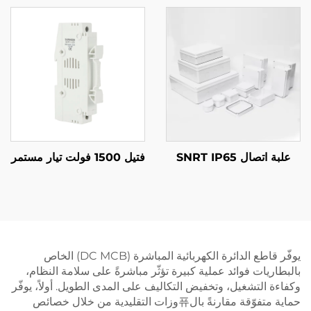
علبة اتصال SNRT IP65
فتيل 1500 فولت تيار مستمر
يوفّر قاطع الدائرة الكهربائية المباشرة (DC MCB) الخاص
بالبطاريات فوائد عملية كبيرة تؤثّر مباشرةً على سلامة النظام،
وكفاءة التشغيل، وتخفيض التكاليف على المدى الطويل. أولاً، يوفّر
حماية متفوّقة مقارنةً بال퓨وزات التقليدية من خلال خصائص