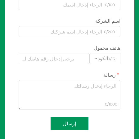
0/100
اسم الشركة
0/200
هاتف محمول
الكود
0/16
رسالة
0/1000
إرسال