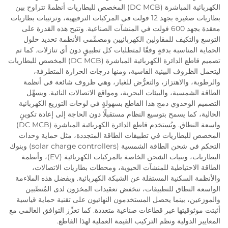
الكهربائية المباشرة (DC MCB) المخصص للبطاريات أنظمةً تتراوح بين
بطاريات صغيرة بجهد 12 فولت في المركبات الترفيهية، وترتيبات بطاريات
معقدة بجهد 600 فولت في المنشآت الصناعية. وتتيح هذه القدرة على
التوسع والتكيف للمقاولين الكهربائيين ومصمِّمي الأنظمة تحديد حلول
الحماية المناسبة بدقةٍ وفقًا لمتطلبات كل تطبيقٍ دون أي تنازلات. كما تم
تصميم قاطع الدائرة الكهربائية المباشرة (DC MCB) المخصص للبطاريات
ليتحمل الظروف البيئية القاسية، ومنها درجات الحرارة المتطرفة،
والرطوبة، والاهتزاز، والتعرُّض للغبار، وهي ظروف شائعة في أنظمة
الطاقة الشمسية، والبيئات البحرية، ومواقع الاتصالات النائية. ويسهِّل
التصميم الوحدوي دمج هذا القاطع بسهولةٍ في لوحات التوزيع الكهربائية
الحالية، كما يسمح بتوسيع النظام مستقبلًا دون الحاجة إلى إعادة تكوينٍ
واسعة النطاق. ويُستخدم قاطع الدائرة الكهربائية المباشرة (DC MCB)
المخصص للبطاريات في تطبيقات الطاقة المتجددة، مثل حماية وحدات
التحكم في شحن الطاقة الشمسية (solar charge controllers) وبنوك
البطاريات، وبنيات الشحن الخاصة بالمركبات الكهربائية (EV)، وأنظمة
الطاقة الاحتياطية للمنشآت الحيوية، ومحطات بطاريات الاتصالات،
والأنظمة السكنية المستقلة عن الشبكة الكهربائية. وبفضل هذه الملاءمة
الواسعة النطاق للتطبيقات، تنخفض تعقيدات المخزون لدى المُنصِّبين
والموزعين، بينما يحصل المستخدمون النهائيون على تقنية حماية قياسية
أثبتت موثوقيتها عبر قطاعات صناعية متعددة. كما تعزِّز التوافق العالمي مع
المعايير الدولية ونظم التركيب القيمة العملية لهذا القاطع.