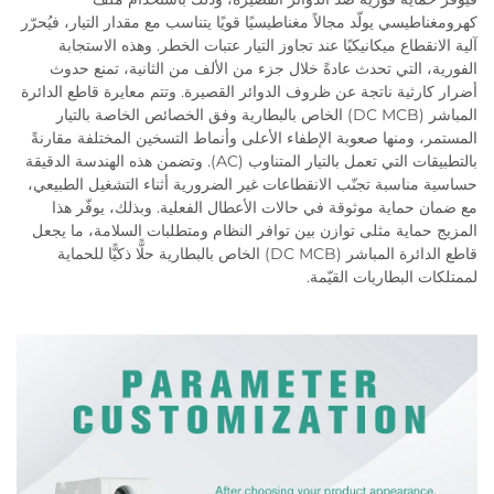
كهرومغناطيسي يولّد مجالاً مغناطيسيًا قويًا يتناسب مع مقدار التيار، فيُحرّر
آلية الانقطاع ميكانيكيًا عند تجاوز التيار عتبات الخطر. وهذه الاستجابة
الفورية، التي تحدث عادةً خلال جزء من الألف من الثانية، تمنع حدوث
أضرار كارثية ناتجة عن ظروف الدوائر القصيرة. وتتم معايرة قاطع الدائرة
المباشر (DC MCB) الخاص بالبطارية وفق الخصائص الخاصة بالتيار
المستمر، ومنها صعوبة الإطفاء الأعلى وأنماط التسخين المختلفة مقارنةً
بالتطبيقات التي تعمل بالتيار المتناوب (AC). وتضمن هذه الهندسة الدقيقة
حساسية مناسبة تجنّب الانقطاعات غير الضرورية أثناء التشغيل الطبيعي،
مع ضمان حماية موثوقة في حالات الأعطال الفعلية. وبذلك، يوفّر هذا
المزيج حماية مثلى توازن بين توافر النظام ومتطلبات السلامة، ما يجعل
قاطع الدائرة المباشر (DC MCB) الخاص بالبطارية حلًّا ذكيًّا للحماية
لممتلكات البطاريات القيّمة.