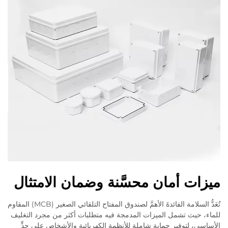
ميزات أمان محسَّنة وضمان الامتثال
تُعَدُّ السلامة الفائدةَ الأهمَّ لصندوق المفتاح التلقائي الصغير (MCB) المقاوم
للماء، حيث تشمل الميزات المدمجة فيه متطلبات أكثر من مجرد التغليف
الأساسي، لتوفير حماية شاملة للأنظمة الكهربائية والأشخاص على حدٍّ