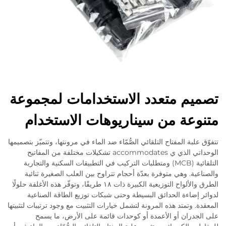
تصميم متعدد الاستخدامات لمجموعة
متنوعة من سيناريوهات الاستخدام
تتفوّق علبة المفتاح التلقائي الصُّمّاء ضد الماء في مرونتها، وتتميّز بتصميمها
الوحداتي الذي ي accommodates تشكيلات مختلفة من المفاتيح
التلقائية (MCB) ومتطلبات التركيب في التطبيقات السكنية والتجارية
والصناعية. وهي متوفرة بعدّة أحجام تتراوح بين العلب الصغيرة ثنائية
الطرق والألواح التوزيعية الكبيرة ذات ١٨ طريقًا، وتوفّر هذه الأغلفة حلولًا
لدوائر إضاءة الحدائق البسيطة وحتى شبكات توزيع الطاقة الصناعية
المعقدة. وتمتد هذه المرونة لتشمل خيارات التثبيت مع وجود ترتيبات لتثبيتها
على الجدران أو الأعمدة أو كوحدات قائمة على الأرض، ما يسمح