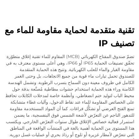
تقنية متقدمة لحماية مقاومة للماء مع
تصنيف IP
تضمّ صندوق المفتاح الكهربائي (MCB) المقاوم للماء تقنية إغلاق متطوّرة
تحقّق تصنيفات الحماية IP65 أو IP66، وهي أعلى مستوى معترف به في
مقاومة الغبار والماء للعلب الكهربائية. وتتيح هذه الحماية المتقدمة
للصندوق تحمل تيارات ماء قوية من جميع الاتجاهات، بل وحتى الغمر
الكامل في ظروف معينة دون السماح بتسرب الرطوبة. وتشمل الهندسة
الكامنة وراء هذه الحماية استخدام حشوات مطاطية مُصنَّعة بدقة حول
محيط الباب لتوليد ختم انضغاطي، وأنظمة خاصة لمدخلات الكابلات تحافظ
على الخصائص المقاومة للماء عند نقاط الدخول، وآليات غطاء متشابكة
تمنع الفتح العرضي أو تشكُّل فراغات. كما أن المواد المستخدمة مقاومة
للتدهور الناجم عن التعرّض لأشعة الشمس فوق البنفسجية، ما يضمن
استمرار فعالية خصائص الإغلاق طوال سنوات التعرّض الخارجي. ويكتسب
هذا المستوى من الحماية أهمية بالغة في المنشآت الواقعة في المناطق
التي تتعرّض لأمطار غزيرة أو ثلوج أو رذاذ بحري أو عمليات غسل دورية.