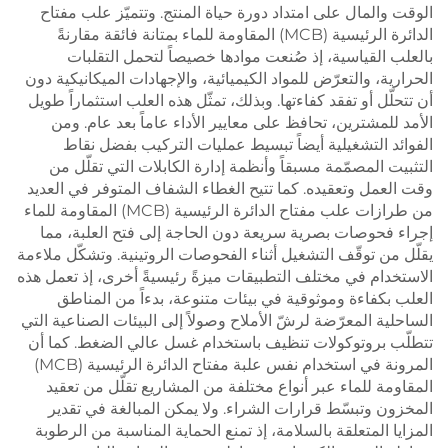
الوقت والمال على امتداد دورة حياة المنتج. وتتميّز علب مفتاح
الدائرة الرئيسية (MCB) المقاومة للماء بمتانة فائقة مقارنةً
بالعلب القياسية، إذ صُنعت موادها خصيصاً لتحمل التقلبات
الحرارية، والتعرّض للمواد الكيميائية، والإجهادات الميكانيكية دون
أن تتحلّل أو تفقد كفاءتها. وبذلك، تمثّل هذه العلب استثماراً طويل
الأمد للمشترين، تحافظ على معايير الأداء عاماً بعد عام. ومن
الفوائد التشغيلية أيضاً تبسيط عمليات التركيب بفضل نقاط
التثبيت المصمّمة مسبقاً وأنظمة إدارة الكابلات التي تقلّل من
وقت العمل وتعقيده. كما تتيح الغطاء الشفاف المتوفر في العديد
من طرازات علب مفتاح الدائرة الرئيسية (MCB) المقاومة للماء
إجراء فحوصات بصرية سريعة دون الحاجة إلى فتح العلبة، مما
يقلّل من توقّف التشغيل أثناء الفحوصات الروتينية. وتشكّل ملاءمة
الاستخدام في مختلف التطبيقات ميزةً رئيسيةً أخرى، إذ تعمل هذه
العلب بكفاءة وموثوقية في بيئات متنوعة، بدءاً من المناطق
الساحلية المعرّضة لرشّ الأملاح وصولاً إلى البيئات الصناعية التي
تتطلّب بروتوكولات تنظيف باستخدام غسل عالي الضغط. كما أن
المرونة في استخدام نفس علبة مفتاح الدائرة الرئيسية (MCB)
المقاومة للماء عبر أنواع مختلفة من المشاريع تقلّل من تعقيد
المخزون وتبسّط قرارات الشراء. ولا يمكن المبالغة في تقدير
المزايا المتعلقة بالسلامة، إذ تمنع الحماية المناسبة من الرطوبة