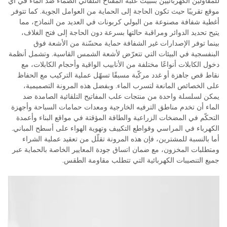
للمقاولين الكهربائيين بتثبيت علبة المفتاح التلقائي الصُّمّاء ضد الماء في أي
موقع تقريبًا حيث تكون الحاجة إلى الحماية من العوامل الجوية. كما تتوفر
أغطية شفافة مصنوعة من البولي كربونات في العديد من النماذج، مما
يتيح تحديد الدوائر ومراقبة حالتها بسرعة دون الحاجة إلى فتح الغلاف،
بينما توفر الإصدارات غير الشفافة حماية محسّنة من الأشعة فوق
البنفسجية في البيئات التي تتعرّض لأشعة الشمس القاسية. وتشمل أنظمة
دخول الكابلات أنواعًا مختلفة من الأنابيب الواقية وأحجام الكابلات، مع
نقاط قص جاهزة أو غدد مركّبة مسبقًا تسهّل عملية التركيب مع الحفاظ
على الخصائص المانعة لتسرب الماء. وبفضل هذه المرونة التصميمية،
يمكن لسلسلة واحدة من منتجات علب المفاتيح التلقائية الصامدة ضد
الماء أن تخدم مناطق الترفيه الخارجية ومعدات حمامات السباحة وأجهزة
التحكّم في المضخات الزراعية والطاقة المؤقتة في مواقع البناء وأعمدة
الكهرباء في المراسي وقواطع التكييف وتهوية الهواء على أسطح المباني.
أما بالنسبة للمشترين، فإن هذه المرونة تقلّل من تعقيد عملية الشراء
ومتطلبات المخزون، مع ضمان اتساق جودة المعايير الخاصة بالحماية عبر
جميع التنصيبات الكهربائية التي تتطلب مقاومة الطقس.