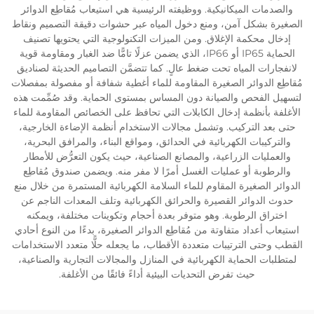
والصدمات الميكانيكية. ووظيفته الرئيسية هي استيعاب مُقاطِع الدوائر
الصغيرة بشكل آمن، ومنع دخول المياه عبر حشوات دقيقة التصميم ونقاط
إدخال محكمة الإغلاق. ومن الميزات التكنولوجية التي يحتويها تصنيف
الحماية IP65 أو IP66، الذي يضمن عزلًا تامًّا ضد الغبار ومقاومة قوية
لانفجارات المياه تحت ضغط عالٍ. كما تتضمَّن التصاميم الحديثة لصناديق
مُقاطِع الدوائر الصغيرة المقاومة للماء أغطية شفافة أو مفصولة بمفصلات
لتسهيل الفحص والصيانة دون المساس بمستوى الحماية. وقد صُمِّمت هذه
الأغلفة بأنظمة إدخال الكابلات التي تحافظ على الخصائص المقاومة للماء
حتى بعد التركيب. وتشمل مجالات الاستخدام أنظمة الإضاءة الخارجية،
والتركيبات الكهربائية في الحدائق، ومواقع البناء، والمرافق البحرية،
والعمليات الزراعية، والمصانع الصناعية، حيث يكون التعرُّض للأمطار
والرطوبة أو عمليات الغسل أمرًا لا مفر منه. ويضمن صندوق مُقاطِع
الدوائر الصغيرة المقاوم للماء السلامة الكهربائية المستمرة من خلال منع
حدوث الدوائر القصيرة والحرائق الكهربائية وتلف المعدات الناجم عن
اختراق الرطوبة. وهو متوفر بعدة أحجام وتكوينات مختلفة، ويمكنه
استيعاب أعداد متفاوتة من مُقاطِع الدوائر الصغيرة، بدءًا من النوع أحادي
القطب وحتى الترتيبات متعددة الأقطاب، ما يجعله حلًّا متعدد الاستخدامات
لمتطلبات الحماية الكهربائية في المنازل والمجالات التجارية والصناعية،
حيث تفرض التحديات البيئية أداءً فائقًا من الأغلفة.