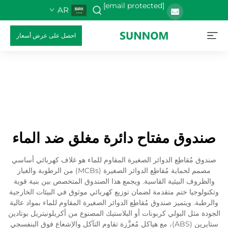
[email protected]
AR
احصل على عرض أسعار
صندوق مفتاح دائرة مغلق ضد الماء
صندوق مُقاطِع الدوائر الصغيرة المقاوم للماء هو غلاف كهربائي أساسي
مصمم لحماية مُقاطِع الدوائر الصغيرة (MCBs) من الرطوبة والغبار
والظروف البيئية القاسية. ويجمع هذا الصندوق المتخصص بين بنية قوية
وتكنولوجيا ختم متقدمة لضمان توزيع كهربائي موثوق في البيئات الخارجية
والرطبة. ويتميز صندوق مُقاطِع الدوائر الصغيرة المقاوم للماء بمواد عالية
الجودة مثل البولي كربونات أو البلاستيك المصنوع من أكريلونيتريل بوتادين
ستايرين (ABS)، مع هياكل مُعزَّزة تقاوم التآكل والإشعاع فوق البنفسجي