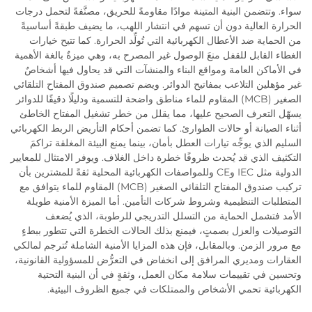
سواء. وتتضمن البنية المتينة موادًا مقاومةً للحريق، مصنَّفةً لتحمل درجات
الحرارة العالية دون أن تسهم في انتشار اللهب، ما يضيف طبقةً أساسيةً
من الحماية ضد الأعطال الكهربائية التي تُولِّد الحرارة. كما تتيح خيارات
الغطاء القابل للقفل منعَ الوصول غير المصرح به، وهي ميزةٌ بالغة الأهمية
في الأماكن العامة ومواقع البناء والمنشآت التي قد يحاول فيها أشخاصٌ
غير مؤهلين التلاعب بمفاتيح الدوائر. ويضم تصميم صندوق المفتاح التلقائي
الصغير (MCB) المقاوم للماء مناطق واضحة للتسمية ودليلًا دقيقًا للدوائر
يسهّل التعرف الصحيح عليها، مما يقلل من خطر تشغيل المفتاح الخاطئ
أثناء الصيانة أو حالات الطوارئ. كما تضمن أحكام التأريض الربط الكهربائي
السليم الذي يوجِّه تيارات العطل بأمان، بينما يمنع البيئة المغلقة تراكمَ
التكثيف الذي قد يُحدث ظروفًا خطرة داخل الغلاف. ويوفر الامتثال للمعايير
الدولية مثل IEC وCE وللمواصفات الكهربائية المحلية ثقةً للمشترين بأن
تركيب صندوق المفتاح التلقائي الصغير (MCB) المقاوم للماء يتوافق مع
المتطلبات التنظيمية وشروط شركات التأمين. أما الميزة الأمنية طويلة
الأمد فتشمل الحماية من التسلل التدريجي للرطوبة، الذي يُضعف
التوصيلات والعزل بصمتٍ، فيمنع بذلك الحالات الخطرة التي تتطور ببطءٍ
مع مرور الزمن. وبالمقابل، فإن هذه المزايا الأمنية الشاملة تُترجم لمالكي
العقارات ومديري المرافق إلى انخفاض في التعرُّض للمسؤولية القانونية،
وتحسين في تقييمات سلامة مكان العمل، وثقةٍ في أن البنية التحتية
الكهربائية تحمي الأشخاص والممتلكات في جميع الظروف البيئية.