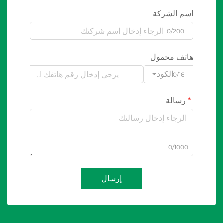
اسم الشركة
0/200
هاتف محمول
الكود
0/16
رسالة
0/1000
إرسال