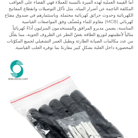
أما القيمة العملية لهذه الميزة بالنسبة للعملاء فهي القضاء على العواقب
المكلفة الناجمة عن أضرار المياه، مثل تآكل التوصيلات وانقطاع المفاتيح
الكهربائية وحدوث حرائق كهربائية محتملة. وباستثمارهم في صندوق مفتاح
كهربائي (MCB) مقاوم للماء ومُصنَّف وفق المواصفات القياسية
المناسبة، يضمن مديرو المرافق والمستخدمون المنزليون أداءً كهربائياً
مثالياً لأنظمتهم لتوزيع الطاقة بغضّ النظر عن الظروف الجوية، مما يقلّل
من عدد مكالمات الصيانة الطارئة ويطيل العمر التشغيلي لجميع المكوّنات
المحصورة داخل العلبة بشكلٍ كبير مقارنةً بما توفره العلب القياسية.