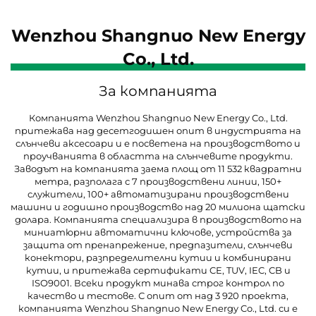
Wenzhou Shangnuo New Energy
Co., Ltd.
За компанията
Компанията Wenzhou Shangnuo New Energy Co., Ltd.
притежава над десетгодишен опит в индустрията на
слънчеви аксесоари и е посветена на производството и
проучванията в областта на слънчевите продукти.
Заводът на компанията заема площ от 11 532 квадратни
метра, разполага с 7 производствени линии, 150+
служители, 100+ автоматизирани производствени
машини и годишно производство над 20 милиона щатски
долара. Компанията специализира в производството на
миниатюрни автоматични ключове, устройства за
защита от пренапрежение, предпазители, слънчеви
конектори, разпределителни кутии и комбинирани
кутии, и притежава сертификати CE, TUV, IEC, CB и
ISO9001. Всеки продукт минава строг контрол по
качество и тестове. С опит от над 3 920 проекта,
компанията Wenzhou Shangnuo New Energy Co., Ltd. си е