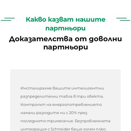
Какво казват нашите
партньори
Доказателства от доволни
партньори
Инсталирахме вашите интелигентни
разпределителни табла в три обекта.
Контролът на енергопотреблението
намали разходите ни с 20% през
последното тримесечие. Безпроблемната
интеграция с Schneider беше голям плюс.