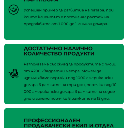
Успешен пример за развитие на пазара, при
който клиентът е постигнал растеж на
продажбите от 1 000 до 1 милион долара.
ДОСТАТЪЧНО НАЛИЧНО
КОЛИЧЕСТВО ПРОДУКТИ
Разполагаме със склад за продуктите с площ
от 4200 квадратни метра. Можем да
изпълняваме поръчки под 1000 американски
долара в рамките на три дни, поръчки под 10
000 американски долара в рамките на седем
дни и големи поръчки в рамките на 15 дни.
ПРОФЕССИОНАЛЕН
ПРОДАВАЧЕСКИ ЕКИП И ОТДЕЛ