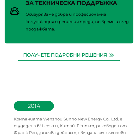
ЗА ТЕХНИЧЕСКА ПОДДРЪЖКА
Осигуряваме добра и професионална
комуникация и решения преди, по време и след
продажбата.
ПОЛУЧЕТЕ ПОДРОБНИ РЕШЕНИЯ
2014
Компанията Wenzhou Sunno New Energy Co., Ltd. е
създадена в Чжежън, Китай. Екипът, ръководен от
Франк Рен, започва дейност, свързана със слънчеви