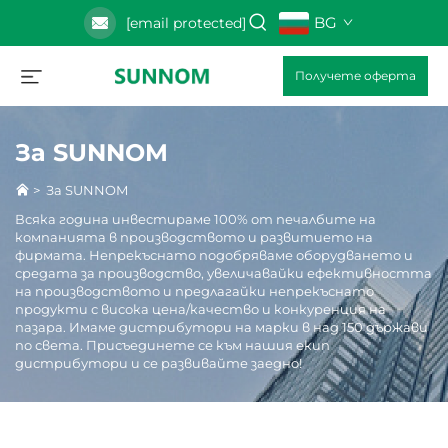
BG
[email protected]
Получете оферта
За SUNNOM
>
За SUNNOM
Всяка година инвестираме 100% от печалбите на
компанията в производството и развитието на
фирмата. Непрекъснато подобряваме оборудването и
средата за производство, увеличавайки ефективността
на производството и предлагайки непрекъснато
продукти с висока цена/качество и конкуренция на
пазара. Имаме дистрибутори на марки в над 150 държави
по света. Присъединете се към нашия екип
дистрибутори и се развивайте заедно!