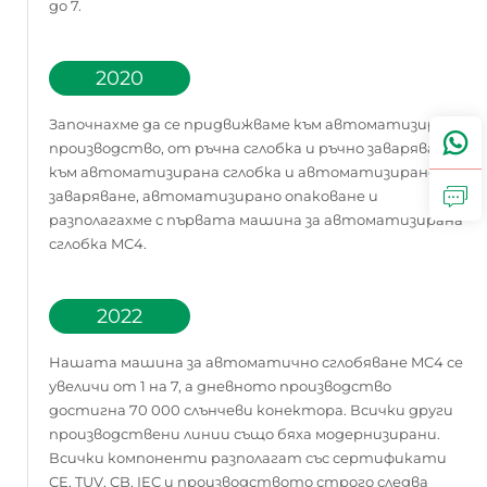
до 7.
2020
Започнахме да се придвижваме към автоматизирано
производство, от ръчна сглобка и ръчно заваряване
към автоматизирана сглобка и автоматизирано
заваряване, автоматизирано опаковане и
разполагахме с първата машина за автоматизирана
сглобка MC4.
2022
Нашата машина за автоматично сглобяване MC4 се
увеличи от 1 на 7, а дневното производство
достигна 70 000 слънчеви конектора. Всички други
производствени линии също бяха модернизирани.
Всички компоненти разполагат със сертификати
CE, TUV, CB, IEC и производството строго следва