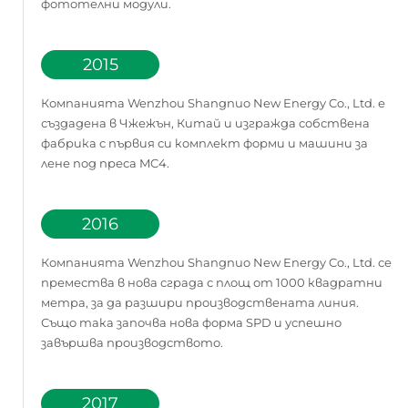
фототелни модули.
2015
Компанията Wenzhou Shangnuo New Energy Co., Ltd. е
създадена в Чжежън, Китай и изгражда собствена
фабрика с първия си комплект форми и машини за
лене под преса MC4.
2016
Компанията Wenzhou Shangnuo New Energy Co., Ltd. се
премества в нова сграда с площ от 1000 квадратни
метра, за да разшири производствената линия.
Също така започва нова форма SPD и успешно
завършва производството.
2017