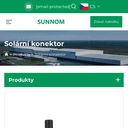
CS
[email protected]
Získat nabídku
Solární konektor
>
Produkty
>
Solární konektor
Produkty