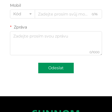
Mobil
Kód
0/16
Zpráva
0/1000
Odeslat