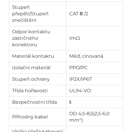
Stupeň
přepětí/Stupeň
CAT Ⅲ /2
znečištění
Odpor kontaktu
zástrčného
ImΩ
konektoru
Materiál kontaktu
Měď, cínovaná
Izolační materiál
PPO/PC
Stupeň ochrany
IP2X/IP67
Třída hořlavosti
UL94-VO
Bezpečnostní třída
ⅱ
OD 4,5-8,5(2,5-6,0
Příhodný kabel
mm°)
Vložící síla/Vytahovací