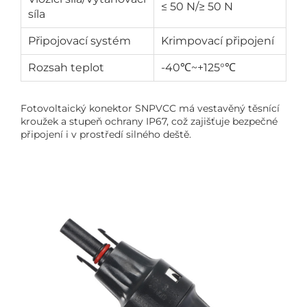
≤ 50 N/≥ 50 N
síla
Připojovací systém
Krimpovací připojení
Rozsah teplot
-40℃~+125°℃
Fotovoltaický konektor SNPVCC má vestavěný těsnící
kroužek a stupeň ochrany IP67, což zajišťuje bezpečné
připojení i v prostředí silného deště.