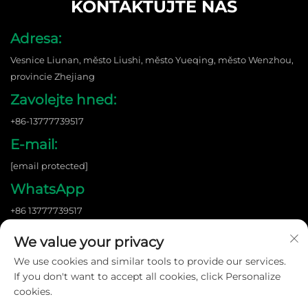
KONTAKTUJTE NÁS
Adresa:
Vesnice Liunan, město Liushi, město Yueqing, město Wenzhou,
provincie Zhejiang
Zavolejte hned:
+86-13777739517
E-mail:
[email protected]
WhatsApp
+86 13777739517
We value your privacy
We use cookies and similar tools to provide our services.
Copyright © 2026 Wenzhou Shangnuo New Energy Co., Ltd. Všechna
práva vyhrazena. |
Zásady ochrany soukromí
If you don't want to accept all cookies, click Personalize
cookies.