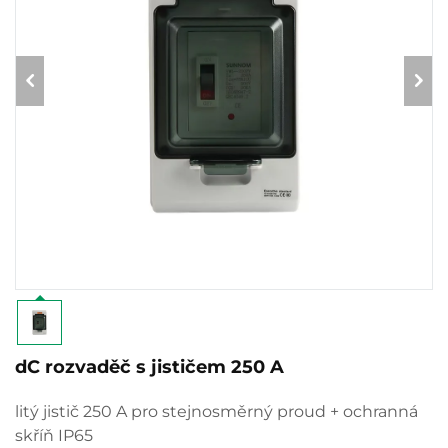
dC rozvaděč s jističem 250 A
litý jistič 250 A pro stejnosměrný proud + ochranná
skříň IP65