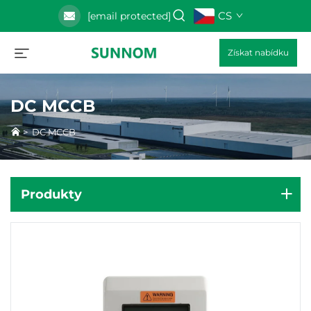
CS
[email protected]
Získat nabídku
DC MCCB
>
DC MCCB
Produkty