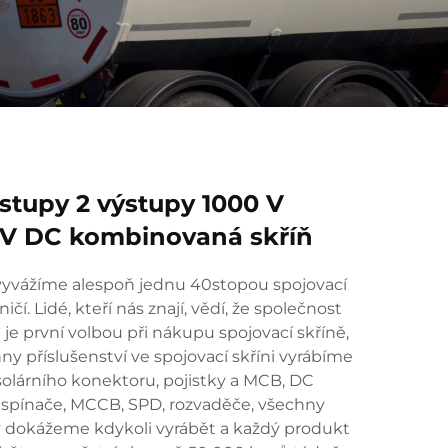
stupy 2 výstupy 1000 V
PV DC kombinovaná skříň
vyvážíme alespoň jednu 40stopou spojovací
ičí. Lidé, kteří nás znají, vědí, že společnost
 je první volbou při nákupu spojovací skříně,
ny příslušenství ve spojovací skříni vyrábíme
solárního konektoru, pojistky a MCB, DC
 spínače, MCCB, SPD, rozvaděče, všechny
y dokážeme kdykoli vyrábět a každý produkt