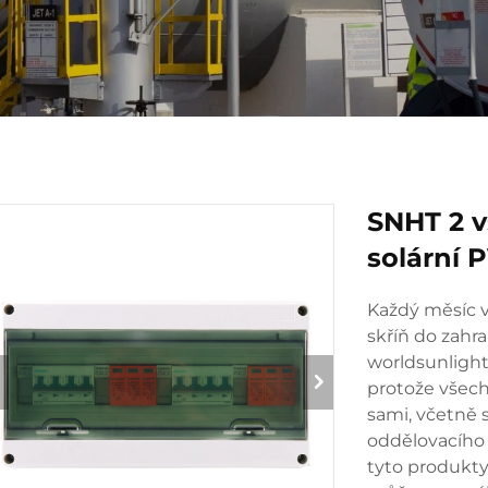
SNHT 2 v
solární 
Každý měsíc 
skříň do zahran
worldsunlight
protože všech
sami, včetně 
oddělovacího
tyto produkt