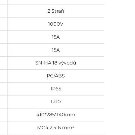
2 Straň
1000V
15A
15A
SN-HA 18 vývodů
PC/ABS
IP65
IK10
410*285*140mm
MC4 2,5-6 mm²