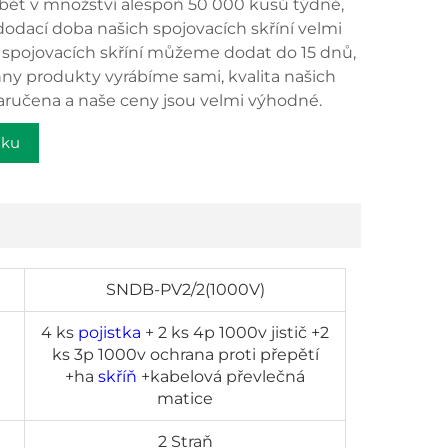
ět v množství alespoň 50 000 kusů týdně,
dodací doba našich spojovacích skříní velmi
0 spojovacích skříní můžeme dodat do 15 dnů,
ny produkty vyrábíme sami, kvalita našich
aručena a naše ceny jsou velmi výhodné.
dku
SNDB-PV2/2(1000V)
4 ks
pojistka
+ 2 ks 4p 1000v jistič +2
ks 3p 1000v ochrana proti přepětí
+ha
skříň
+kabelová převlečná
matice
2 Straň