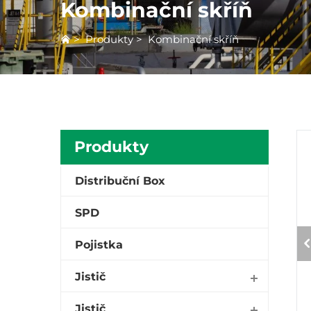
Kombinační skříň
>
Produkty
>
Kombinační skříň
Produkty
Distribuční Box
SPD
Pojistka
Jistič
Jistič