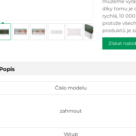
můžeme vyráb
díky tomu je 
rychlá, 10 00
protože všech
produktů je z
Získat nabí
Popis
Číslo modelu
zahrnout
Vstup