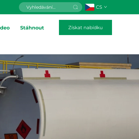
CS
Získat nabídku
ideo
Stáhnout