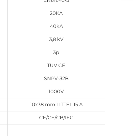
EN61643-3
20KA
40kA
3,8 kV
3p
TUV CE
SNPV-32B
1000V
10x38 mm LITTEL 15 A
CE/CE/CB/IEC