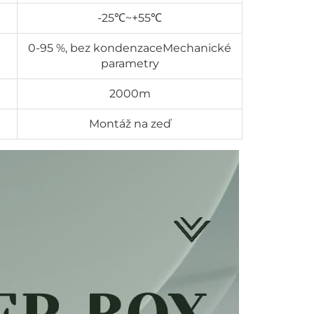
-25℃~+55℃
0-95 %, bez kondenzaceMechanické
parametry
2000m
Montáž na zeď