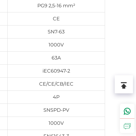
PG9 2,5-16 mm²
CE
SN7-63
1000V
63A
iEC60947-2
CE/CE/CB/IEC
4P
SNSPD-PV
1000V