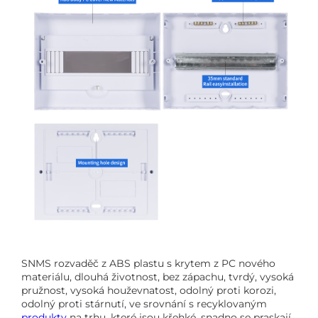
SNMS rozvaděč z ABS plastu s krytem z PC nového
materiálu, dlouhá životnost, bez zápachu, tvrdý, vysoká
pružnost, vysoká houževnatost, odolný proti korozi,
odolný proti stárnutí, ve srovnání s recyklovaným
produkty
na trhu, které jsou křehké, snadno se praskají,