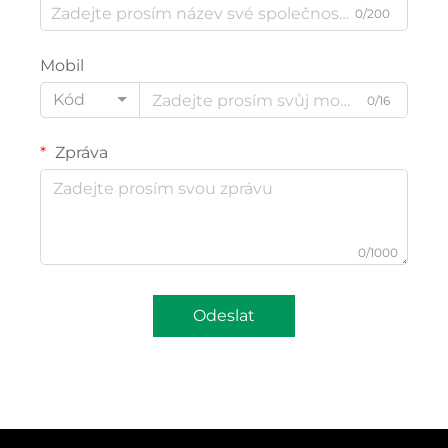
0/200
Mobil
Kód
0/16
Zpráva
0/1000
Odeslat