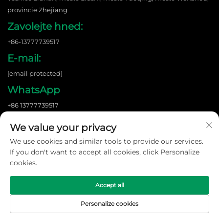
provincie Zhejiang
Zavolejte hned:
+86-13777739517
E-mail:
[email protected]
WhatsApp
+86 13777739517
We value your privacy
We use cookies and similar tools to provide our services.
Copyright © 2026 Wenzhou Shangnuo New Energy Co., Ltd. Všechna
práva vyhrazena. |
Zásady ochrany soukromí
If you don't want to accept all cookies, click Personalize
cookies.
Accept all
Personalize cookies