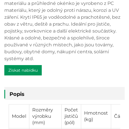
materiálu a průhledné okénko je vyrobeno z PC
materiálu, který je odolný proti nárazu, korozi a UV
záření. Krytí IP65 je voděodolné a prachotěsné, bez
obav z větru, deště a prachu. Ideální pro jističe,
pojistky, svorkovnice a další elektrické součástky.
Krásné a odolné, bezpečné a spolehlivé, široce
používané v různých místech, jako jsou továrny,
budovy, obytné domy, nákupní centra, solární
systémy atd.
Získat nabídku
Popis
Rozměry
Počet
Hmotnost
Model
výrobku
jističů
Částk
(kg)
(mm)
(pól)