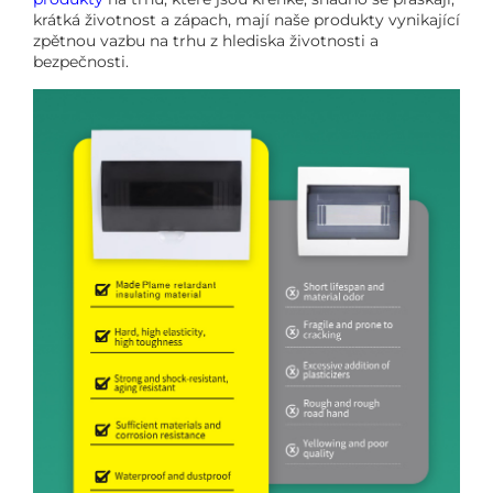
krátká životnost a zápach, mají naše produkty vynikající
zpětnou vazbu na trhu z hlediska životnosti a
bezpečnosti.