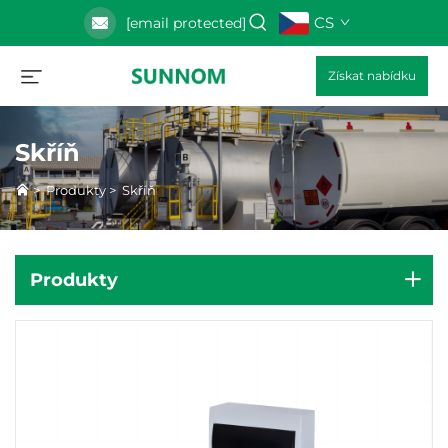
CS
[email protected]
Získat nabídku
Skříň
>
Produkty
>
Skříň
Produkty