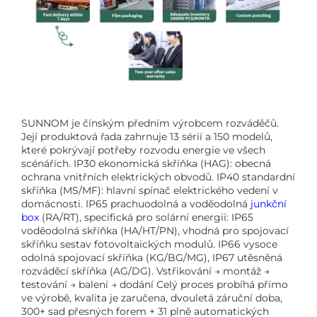
SUNNOM je čínským předním výrobcem rozváděčů.
Její produktová řada zahrnuje 13 sérií a 150 modelů,
které pokrývají potřeby rozvodu energie ve všech
scénářích. IP30 ekonomická skříňka (HAG): obecná
ochrana vnitřních elektrických obvodů. IP40 standardní
skříňka (MS/MF): hlavní spínač elektrického vedení v
domácnosti. IP65 prachuodolná a voděodolná
junkční
box
(RA/RT), specifická pro solární energii: IP65
voděodolná skříňka (HA/HT/PN), vhodná pro spojovací
skříňku sestav fotovoltaických modulů. IP66 vysoce
odolná spojovací skříňka (KG/BG/MG), IP67 utěsněná
rozváděcí skříňka (AG/DG). Vstřikování → montáž →
testování → balení → dodání Celý proces probíhá přímo
ve výrobě, kvalita je zaručena, dvouletá záruční doba,
300+ sad přesných forem + 31 plně automatických