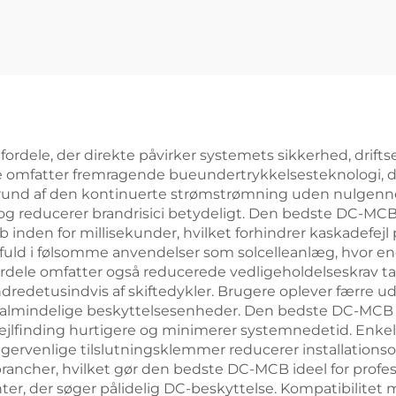
rdele, der direkte påvirker systemets sikkerhed, driftse
 omfatter fremragende bueundertrykkelsesteknologi, der
 grund af den kontinuerte strømstrømning uden nulge
g reducerer brandrisici betydeligt. Den bedste DC-MCB 
øb inden for millisekunder, hvilket forhindrer kaskadefej
difuld i følsomme anvendelser som solcelleanlæg, hvor e
sfordele omfatter også reducerede vedligeholdelseskrav 
redetusindvis af skiftedykler. Brugere oplever færre u
indelige beskyttelsesenheder. Den bedste DC-MCB give
fejlfinding hurtigere og minimerer systemnedetid. Enkel i
ervenlige tilslutningsklemmer reducerer installationso
her, hvilket gør den bedste DC-MCB ideel for professi
center, der søger pålidelig DC-beskyttelse. Kompatibili