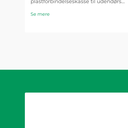
plastforbindelseskasse til udendørs
elinstallationer kræver omhyggelig
Se mere
overvejelse af flere faktorer, der
direkte påvirker sikkerhed,
holdbarhed og overholdelse af
elreglerne. Udendørs miljøer stiller
unikke udfordringer...