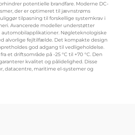
forhindrer potentielle brandfare. Moderne DC-
er, der er optimeret til jævnstrøms
iggør tilpasning til forskellige systemkrav i
kineri. Avancerede modeller understøtter
 automobilapplikationer. Nøgleteknologiske
ved alvorlige fejltilfælde. Det kompakte design
opretholdes god adgang til vedligeholdelse.
 et driftsområde på -25 °C til +70 °C. Den
ranterer kvalitet og pålidelighed. Disse
r, datacentre, maritime el-systemer og