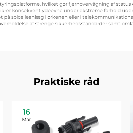
styringsplatforme, hvilket gør fjernovervågning af statu
 sikrer konsekvent ydeevne under ekstreme forhold uden 
 på solcelleanlæg i ørkenen eller i telekommunikations
et overholdelse af strenge sikkerhedsstandarder samt omf
Praktiske råd
16
Mar