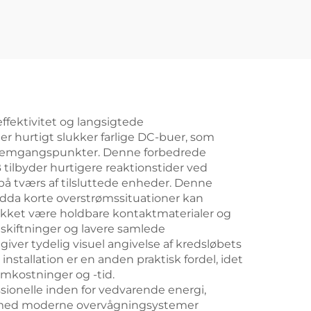
ffektivitet og langsigtede
 hurtigt slukker farlige DC-buer, som
nnemgangspunkter. Denne forbedrede
tilbyder hurtigere reaktionstider ved
l på tværs af tilsluttede enheder. Denne
ndda korte overstrømssituationer kan
takket være holdbare kontaktmaterialer og
dskiftninger og lavere samlede
r tydelig visuel angivelse af kredsløbets
nstallation er en anden praktisk fordel, idet
mkostninger og -tid.
onelle inden for vedvarende energi,
tet med moderne overvågningsystemer