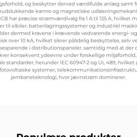
ingsforhold, og beskytter derved værdifulde anlæg samt 
ueudslukkende kamre og magnetiske udløsningsmekanism
ar præcise strømværdivalg fra 1 A til 125 A, hvilket mul
er til elbiler, batterilagringssystemer og industriel mas
ylder dermed kravene i krævende vedvarende energi- og
k over 10 kA, hvilket sikrer pålidelig beskyttelse, selv 
besparende i distributionspaneler, samtidig med at der 
konsekvent ydeevne under forskellige miljøforhold, fra
 standarder, herunder IEC 60947-2 og UL 489, hvilket ga
fotovoltaiske systemer, telekommunikationsinfrastruktu
jernbaneteknologi, hvor jævnstrøm dominerer.