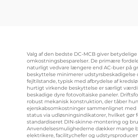
Valg af den bedste DC-MCB giver betydelige fo
omkostningsbesparelser. De primære fordele
naturligt vedvare længere end AC-buer på
beskyttelse minimerer udstyrsbeskadigelse o
fejltilstande, typisk med afbrydelse af kredsl
hurtigt virkende beskyttelse er særligt vær
beskadige dyre fotovoltaiske paneler. Drift
robust mekanisk konstruktion, der tåber hund
ejerskabsomkostninger sammenlignet med alm
status via udløsningsindikatorer, hvilket gør 
standardiseret DIN-skinne-montering og brug
Anvendelsesmulighederne dækker mange branc
elektrikere, facilitychefer og udstyrsprodu