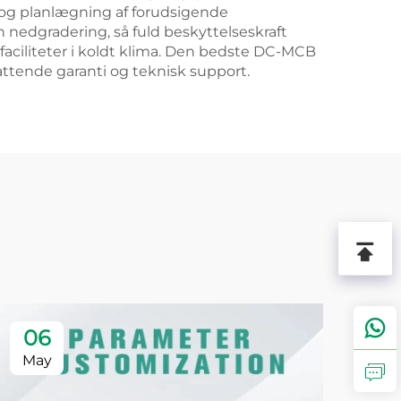
s og planlægning af forudsigende
nedgradering, så fuld beskyttelseskraft
faciliteter i koldt klima. Den bedste DC-MCB
attende garanti og teknisk support.
06
1
May
Ma