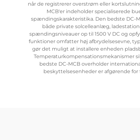
når de registrerer overstrøm eller kortslutn
MCB'er indeholder specialiserede b
spændingskarakteristika. Den bedste DC-MCB h
både private solcelleanlæg, ladestation
spændingsniveauer op til 1500 V DC og opf
funktioner omfatter høj afbrydelsesevne, typis
gør det muligt at installere enheden plads
Temperaturkompensationsmekanismer sikrer 
bedste DC-MCB overholder internationale
beskyttelsesenheder er afgørende for 