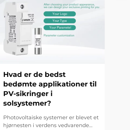
Hvad er de bedst
Hv
bedømte applikationer til
si
PV-sikringer i
er
solsystemer?
en
Photovoltaiske systemer er blevet et
so
hjørnesten i verdens vedvarende