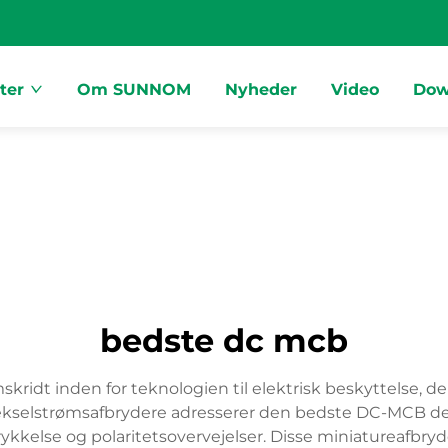
ter
Om SUNNOM
Nyheder
Video
Dow
bedste dc mcb
idt inden for teknologien til elektrisk beskyttelse, de
 vekselstrømsafbrydere adresserer den bedste DC-MCB de
else og polaritetsovervejelser. Disse miniatureafbryde