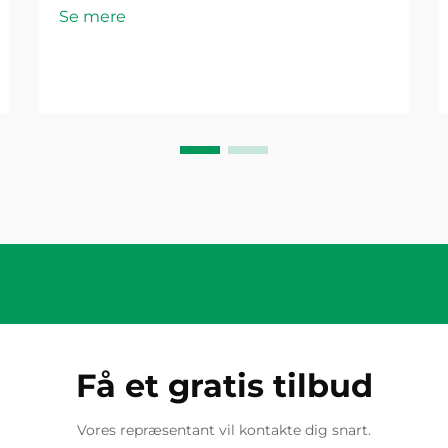
Se mere
udendørs miljøer. En
plastforbindelseskasse, der er
designet til vejrresistens, skal kunne
klare ekstreme temperaturer,
fugtindtrængning, UV-...
Få et gratis tilbud
Vores repræsentant vil kontakte dig snart.