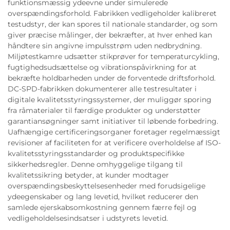
funktionsmæssig ydeevne under simulerede
overspændingsforhold. Fabrikken vedligeholder kalibreret
testudstyr, der kan spores til nationale standarder, og som
giver præcise målinger, der bekræfter, at hver enhed kan
håndtere sin angivne impulsstrøm uden nedbrydning.
Miljøtestkamre udsætter stikprøver for temperaturcykling,
fugtighedsudsættelse og vibrationspåvirkning for at
bekræfte holdbarheden under de forventede driftsforhold.
DC-SPD-fabrikken dokumenterer alle testresultater i
digitale kvalitetsstyringssystemer, der muliggør sporing
fra råmaterialer til færdige produkter og understøtter
garantiansøgninger samt initiativer til løbende forbedring.
Uafhængige certificeringsorganer foretager regelmæssigt
revisioner af faciliteten for at verificere overholdelse af ISO-
kvalitetsstyringsstandarder og produktspecifikke
sikkerhedsregler. Denne omhyggelige tilgang til
kvalitetssikring betyder, at kunder modtager
overspændingsbeskyttelsesenheder med forudsigelige
ydeegenskaber og lang levetid, hvilket reducerer den
samlede ejerskabsomkostning gennem færre fejl og
vedligeholdelsesindsatser i udstyrets levetid.