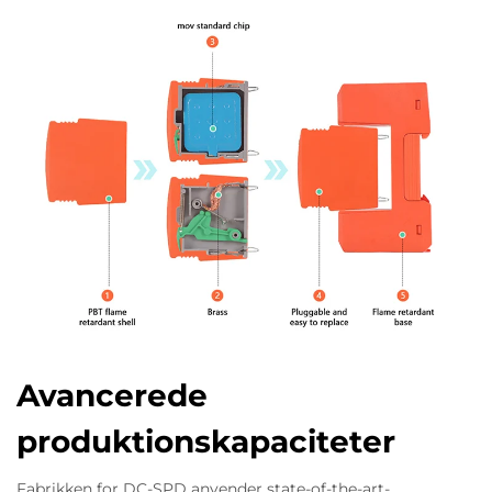
Avancerede
produktionskapaciteter
Fabrikken for DC-SPD anvender state-of-the-art-