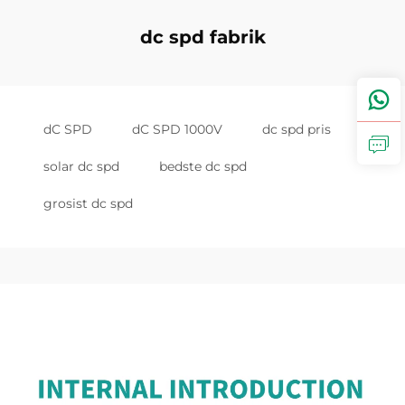
dc spd fabrik
dC SPD
dC SPD 1000V
dc spd pris
solar dc spd
bedste dc spd
grosist dc spd