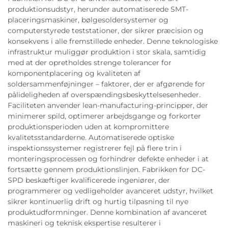
produktionsudstyr, herunder automatiserede SMT-
placeringsmaskiner, bølgesoldersystemer og
computerstyrede teststationer, der sikrer præcision og
konsekvens i alle fremstillede enheder. Denne teknologiske
infrastruktur muliggør produktion i stor skala, samtidig
med at der opretholdes strenge tolerancer for
komponentplacering og kvaliteten af
soldersammenføjninger – faktorer, der er afgørende for
pålideligheden af overspændingsbeskyttelsesenheder.
Faciliteten anvender lean-manufacturing-principper, der
minimerer spild, optimerer arbejdsgange og forkorter
produktionsperioden uden at kompromittere
kvalitetsstandarderne. Automatiserede optiske
inspektionssystemer registrerer fejl på flere trin i
monteringsprocessen og forhindrer defekte enheder i at
fortsætte gennem produktionslinjen. Fabrikken for DC-
SPD beskæftiger kvalificerede ingeniører, der
programmerer og vedligeholder avanceret udstyr, hvilket
sikrer kontinuerlig drift og hurtig tilpasning til nye
produktudformninger. Denne kombination af avanceret
maskineri og teknisk ekspertise resulterer i