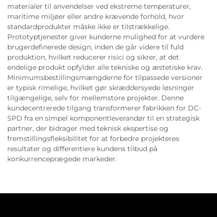
materialer til anvendelser ved ekstreme temperaturer,
maritime miljøer eller andre krævende forhold, hvor
standardprodukter måske ikke er tilstrækkelige.
Prototyptjenester giver kunderne mulighed for at vurdere
brugerdefinerede design, inden de går videre til fuld
produktion, hvilket reducerer risici og sikrer, at det
endelige produkt opfylder alle tekniske og æstetiske krav.
Minimumsbestillingsmængderne for tilpassede versioner
er typisk rimelige, hvilket gør skræddersyede løsninger
tilgængelige, selv for mellemstore projekter. Denne
kundecentrerede tilgang transformerer fabrikken for DC-
SPD fra en simpel komponentleverandør til en strategisk
partner, der bidrager med teknisk ekspertise og
fremstillingsfleksibilitet for at forbedre projekteres
resultater og differentiere kundens tilbud på
konkurrenceprægede markeder.