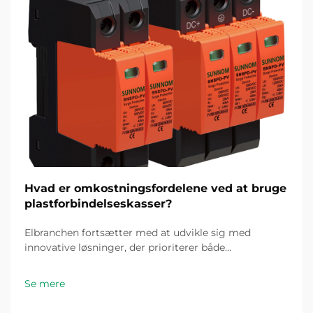
Hvad er omkostningsfordelene ved at bruge
plastforbindelseskasser?
Elbranchen fortsætter med at udvikle sig med
innovative løsninger, der prioriterer både
omkostningseffektivitet og pålidelighed. Blandt disse
fremskridt er plastforbindelseskassen fremkommet
Se mere
som en spilændrende komponent til elinstallationer...