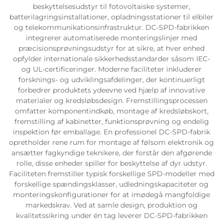
beskyttelsesudstyr til fotovoltaiske systemer,
batterilagringsinstallationer, opladningsstationer til elbiler
og telekommunikationsinfrastruktur. DC-SPD-fabrikken
integrerer automatiserede monteringslinjer med
præcisionsprøvningsudstyr for at sikre, at hver enhed
opfylder internationale sikkerhedsstandarder såsom IEC-
og UL-certificeringer. Moderne faciliteter inkluderer
forsknings- og udviklingsafdelinger, der kontinuerligt
forbedrer produktets ydeevne ved hjælp af innovative
materialer og kredsløbsdesign. Fremstillingsprocessen
omfatter komponentindkøb, montage af kredsløbskort,
fremstilling af kabinetter, funktionsprøvning og endelig
inspektion før emballage. En professionel DC-SPD-fabrik
opretholder rene rum for montage af følsom elektronik og
ansætter fagkyndige teknikere, der forstår den afgørende
rolle, disse enheder spiller for beskyttelse af dyr udstyr.
Faciliteten fremstiller typisk forskellige SPD-modeller med
forskellige spændingsklasser, udledningskapaciteter og
monteringskonfigurationer for at imødegå mangfoldige
markedskrav. Ved at samle design, produktion og
kvalitetssikring under én tag leverer DC-SPD-fabrikken