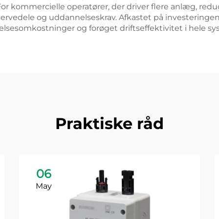
For kommercielle operatører, der driver flere anlæg, red
vedele og uddannelseskrav. Afkastet på investeringen 
sesomkostninger og forøget driftseffektivitet i hele sys
Praktiske råd
06
May