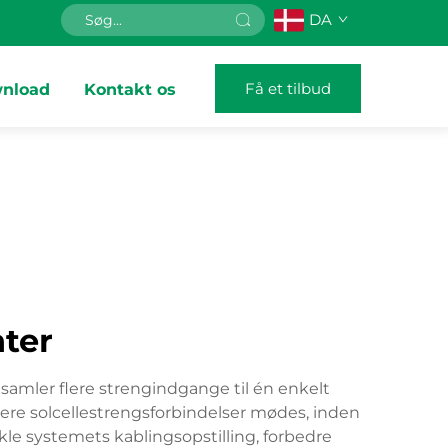
DA
Få et tilbud
nload
Kontakt os
ter
samler flere strengindgange til én enkelt
lere solcellestrengsforbindelser mødes, inden
le systemets kablingsopstilling, forbedre