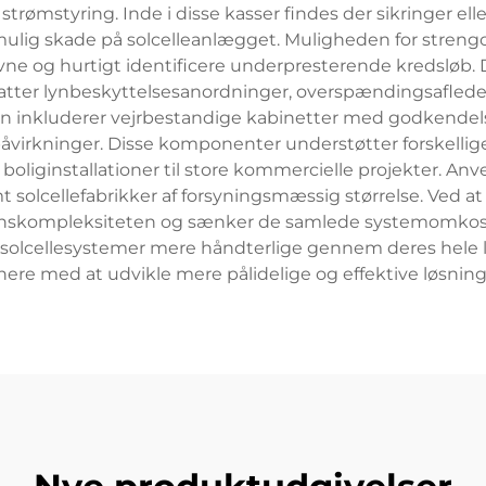
 strømstyring. Inde i disse kasser findes der sikringer e
ulig skade på solcelleanlægget. Muligheden for strengo
ne og hurtigt identificere underpresterende kredsløb. 
 lynbeskyttelsesanordninger, overspændingsafledere og
 inkluderer vejrbestandige kabinetter med godkendelse t
åvirkninger. Disse komponenter understøtter forskelli
fra boliginstallationer til store kommercielle projekter
solcellefabrikker af forsyningsmæssig størrelse. Ved at 
nskompleksiteten og sænker de samlede systemomkostni
ør solcellesystemer mere håndterlige gennem deres hele l
re med at udvikle mere pålidelige og effektive løsninge