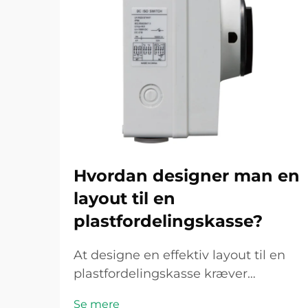
Hvordan designer man en
layout til en
plastfordelingskasse?
At designe en effektiv layout til en
plastfordelingskasse kræver
omhyggelig overvejelse af de
Se mere