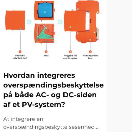
Hvordan integreres
Hv
overspændingsbeskyttelse
og
på både AC- og DC-siden
ud
af et PV-system?
for
ov
At integrere en
overspændingsbeskyttelsesenhed i
En