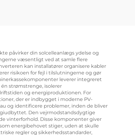
kte påvirker din solcelleanlægs ydelse og
ngerne væsentligt ved at samle flere
inverteren kan installatører organisere kabler
risikoen for fejl i tilslutningerne og gør
mbinerkassekomponenter leverer integreret
 én strømstrenge, isolerer
iftstiden og energiproduktionen. For
ioner, der er indbygget i moderne PV-
 og identificere problemer, inden de bliver
nergiudbyttet. Den vejrmodstandsdygtige
nde vinterforhold. Disse komponenter giver
n som energibehovet stiger, uden at skulle
triske regler og sikkerhedsstandarder,