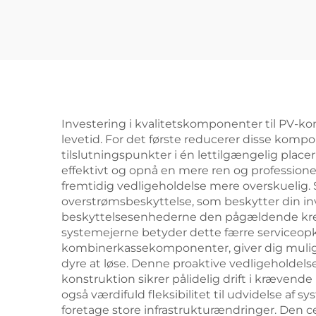
Investering i kvalitetskomponenter til PV-kom
levetid. For det første reducerer disse kom
tilslutningspunkter i én lettilgængelig placer
effektivt og opnå en mere ren og professionel
fremtidig vedligeholdelse mere overskuelig
overstrømsbeskyttelse, som beskytter din inve
beskyttelsesenhederne den pågældende kreds
systemejerne betyder dette færre serviceopk
kombinerkassekomponenter, giver dig mulighe
dyre at løse. Denne proaktive vedligeholdel
konstruktion sikrer pålidelig drift i kræven
også værdifuld fleksibilitet til udvidelse af 
foretage store infrastrukturændringer. Den c