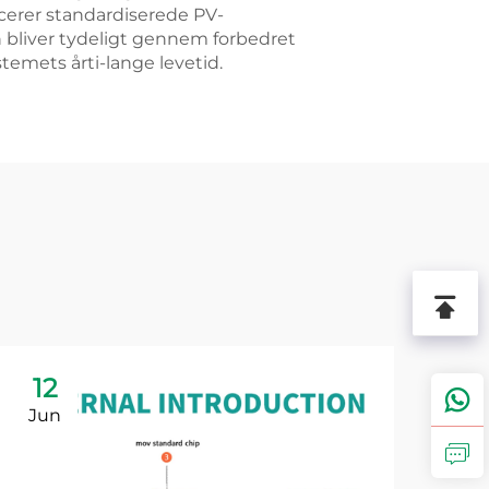
ucerer standardiserede PV-
bliver tydeligt gennem forbedret
temets årti-lange levetid.
12
1
Jun
Ju