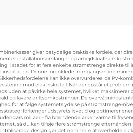
binerkasser giver betydelige praktiske fordele, der dire
ponenter installationsomfanget og arbejdskraftsomkostni
ing. I stedet for at føre enkelte strømstrenge direkte til 
 installation. Denne forenklede fremgangsmåde minimerer 
. Sikkerhedsfordelene kan ikke overvurderes, da PV-ko
stering mod elektriske fejl. Når der opstår et problem i
 uden at påvirke hele systemet, hvilket maksimerer dr
ald og lavere driftsomkostninger. De overvågningsfunkt
d for at følge systemets ydelse på strømstrenge-niveau
sesstrategi forlænger udstyrets levetid og optimerer e
de udendørs miljøer – fra brændende ørkenvarme til fryse
systemet, så du kan tilføje flere strømstrenge efterhånde
entraliserede design gør det nemmere at overholde elek