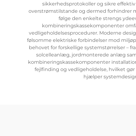
sikkerhedsprotokoller og sikre effektiv
overstrømstilstande og dermed forhindrer m
følge den enkelte strengs ydeev
kombineringskassekomponenter omfatter
vedligeholdelsesprocedurer. Moderne design
følsomme elektriske forbindelser mod miljøp
behovet for forskellige systemstørrelser – 
solcelleanlæg, jordmonterede anlæg samt 
kombineringskassekomponenter installatio
fejlfinding og vedligeholdelse, hvilket g
hjælper systemdesigne