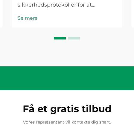
sikkerhedsprotokoller for at
beskytte personale, udstyr og
Se mere
ejendom mod elektriske farer, der er
indbygget i jævnstrømsystemer. En
kvalitets-PV-adskillelseskontakt
fungerer som en kritisk
beskyttelsesenhed, der muliggør
sikker...
Få et gratis tilbud
Vores repræsentant vil kontakte dig snart.