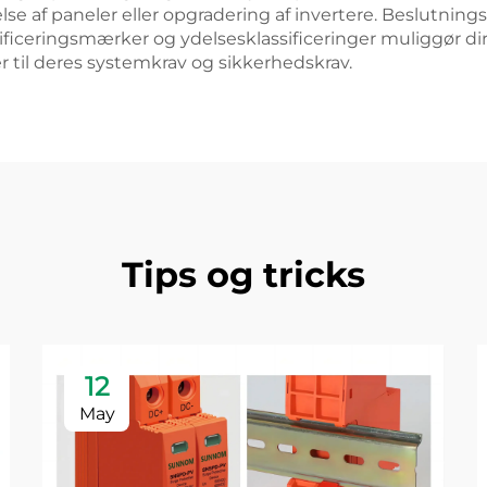
øjelse af paneler eller opgradering af invertere. Beslutni
certificeringsmærker og ydelsesklassificeringer muliggø
rer til deres systemkrav og sikkerhedskrav.
Tips og tricks
12
May