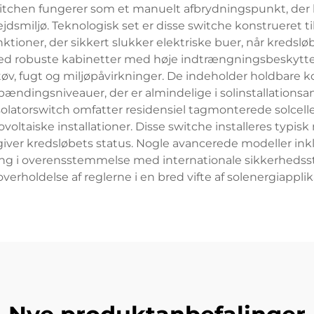
switchen fungerer som et manuelt afbrydningspunkt, der 
dsmiljø. Teknologisk set er disse switche konstrueret ti
tioner, der sikkert slukker elektriske buer, når kredsl
d robuste kabinetter med høje indtrængningsbeskyttelses
, fugt og miljøpåvirkninger. De indeholder holdbare k
ndingsniveauer, der er almindelige i solinstallationsan
atorswitch omfatter residensiel tagmonterede solcelle
otovoltaiske installationer. Disse switche installeres typi
ngiver kredsløbets status. Nogle avancerede modeller in
ing i overensstemmelse med internationale sikkerhedsst
overholdelse af reglerne i en bred vifte af solenergiappli