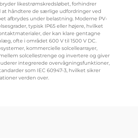
bryder likestrømskredsløbet, forhindrer
l at håndtere de særlige udfordringer ved
øbet afbrydes under belastning. Moderne PV-
grader, typisk IP65 eller højere, hvilket
ontaktmaterialer, der kan klare gentagne
læg, ofte i området 600 V til 1500 V DC.
systemer, kommercielle solcellearrayer,
sk mellem solcellestrenge og invertere og giver
kluderer integrerede overvågningsfunktioner,
andarder som IEC 60947-3, hvilket sikrer
kationer verden over.