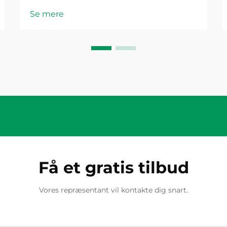
levere konstant strømproduktion og
Se mere
beskytte værdifulde udstyr mod
miljømæssige trusler. Inden for
disse systemer fungerer
kombinerkassen som et kritisk
tilslutningspunkt, hvor...
Få et gratis tilbud
Vores repræsentant vil kontakte dig snart.