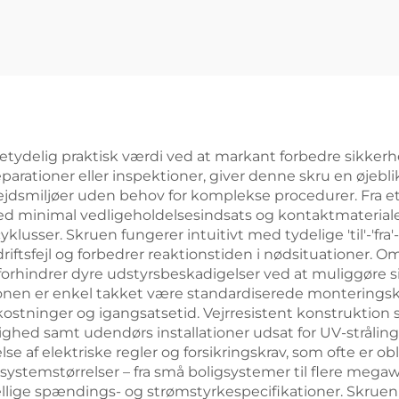
 betydelig praktisk værdi ved at markant forbedre sikker
parationer eller inspektioner, giver denne skru en øjeblikk
rbejdsmiljøer uden behov for komplekse procedurer. Fra e
 minimal vedligeholdelsesindsats og kontaktmaterialer, 
lusser. Skruen fungerer intuitivt med tydelige 'til'-'fra'-
 driftsfejl og forbedrer reaktionstiden i nødsituationer.
orhindrer dyre udstyrsbeskadigelser ved at muliggøre sik
lationen er enkel takket være standardiserede montering
ostninger og igangsatsetid. Vejrresistent konstruktion si
ghed samt udendørs installationer udsat for UV-strålin
e af elektriske regler og forsikringskrav, som ofte er obl
systemstørrelser – fra små boligsystemer til flere mega
lige spændings- og strømstyrkespecifikationer. Skruen 