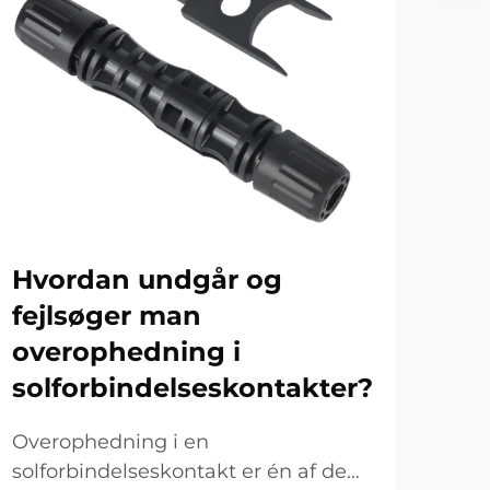
Hvordan undgår og
Hv
fejlsøger man
ov
overophedning i
på
solforbindelseskontakter?
af
Overophedning i en
At i
solforbindelseskontakt er én af de
ove