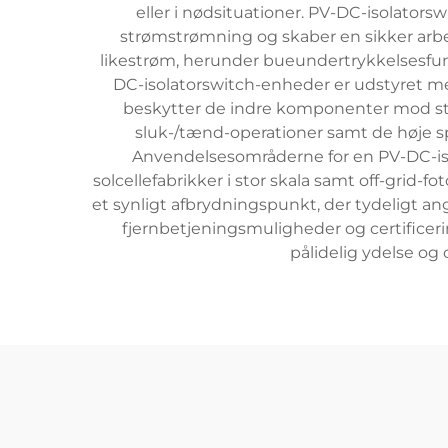
eller i nødsituationer. PV-DC-isolator
strømstrømning og skaber en sikker arbej
likestrøm, herunder bueundertrykkelsesfunk
DC-isolatorswitch-enheder er udstyret me
beskytter de indre komponenter mod støv
sluk-/tænd-operationer samt de høje spæ
Anvendelsesområderne for en PV-DC-isol
solcellefabrikker i stor skala samt off-grid-f
et synligt afbrydningspunkt, der tydeligt a
fjernbetjeningsmuligheder og certificer
pålidelig ydelse og 