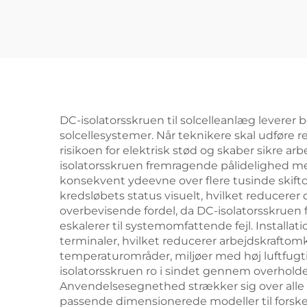
DC-isolatorsskruen til solcelleanlæg leverer
solcellesystemer. Når teknikere skal udføre re
risikoen for elektrisk stød og skaber sikre a
isolatorsskruen fremragende pålidelighed med
konsekvent ydeevne over flere tusinde skiftcyk
kredsløbets status visuelt, hvilket reducerer
overbevisende fordel, da DC-isolatorsskruen f
eskalerer til systemomfattende fejl. Instal
terminaler, hvilket reducerer arbejdskraftomk
temperaturområder, miljøer med høj luftfugti
isolatorsskruen ro i sindet gennem overholdels
Anvendelsesegnethed strækker sig over alle 
passende dimensionerede modeller til forskel