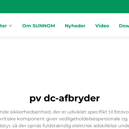
ter
Om SUNNOM
Nyheder
Video
Dow
pv dc-afbryder
de sikkerhedsenhed, der er udviklet specifikt til fotovol
 kritiske komponent giver vedligeholdelsespersonale og 
udstyr, så der opnås fuldstændig elektrisk adskillelse und