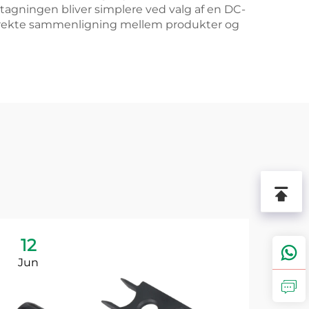
ngstagningen bliver simplere ved valg af en DC-
r direkte sammenligning mellem produkter og
12
1
Jun
Ju