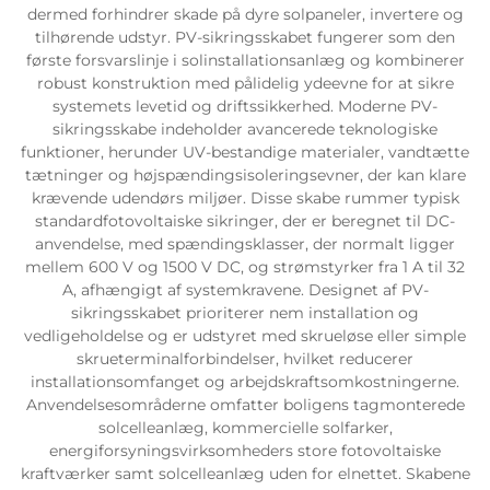
dermed forhindrer skade på dyre solpaneler, invertere og
tilhørende udstyr. PV-sikringsskabet fungerer som den
første forsvarslinje i solinstallationsanlæg og kombinerer
robust konstruktion med pålidelig ydeevne for at sikre
systemets levetid og driftssikkerhed. Moderne PV-
sikringsskabe indeholder avancerede teknologiske
funktioner, herunder UV-bestandige materialer, vandtætte
tætninger og højspændingsisoleringsevner, der kan klare
krævende udendørs miljøer. Disse skabe rummer typisk
standardfotovoltaiske sikringer, der er beregnet til DC-
anvendelse, med spændingsklasser, der normalt ligger
mellem 600 V og 1500 V DC, og strømstyrker fra 1 A til 32
A, afhængigt af systemkravene. Designet af PV-
sikringsskabet prioriterer nem installation og
vedligeholdelse og er udstyret med skrueløse eller simple
skrueterminalforbindelser, hvilket reducerer
installationsomfanget og arbejdskraftsomkostningerne.
Anvendelsesområderne omfatter boligens tagmonterede
solcelleanlæg, kommercielle solfarker,
energiforsyningsvirksomheders store fotovoltaiske
kraftværker samt solcelleanlæg uden for elnettet. Skabene