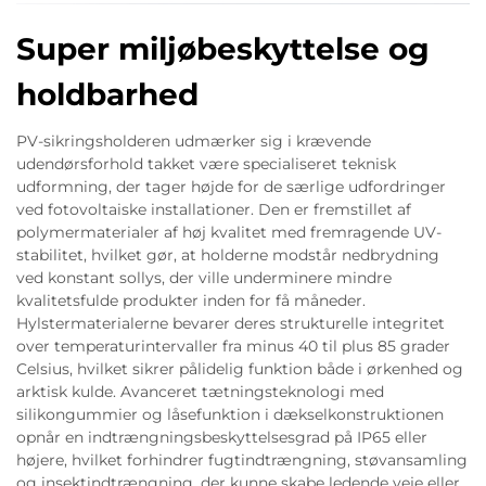
Super miljøbeskyttelse og
holdbarhed
PV-sikringsholderen udmærker sig i krævende
udendørsforhold takket være specialiseret teknisk
udformning, der tager højde for de særlige udfordringer
ved fotovoltaiske installationer. Den er fremstillet af
polymermaterialer af høj kvalitet med fremragende UV-
stabilitet, hvilket gør, at holderne modstår nedbrydning
ved konstant sollys, der ville underminere mindre
kvalitetsfulde produkter inden for få måneder.
Hylstermaterialerne bevarer deres strukturelle integritet
over temperaturintervaller fra minus 40 til plus 85 grader
Celsius, hvilket sikrer pålidelig funktion både i ørkenhed og
arktisk kulde. Avanceret tætningsteknologi med
silikongummier og låsefunktion i dækselkonstruktionen
opnår en indtrængningsbeskyttelsesgrad på IP65 eller
højere, hvilket forhindrer fugtindtrængning, støvansamling
og insektindtrængning, der kunne skabe ledende veje eller