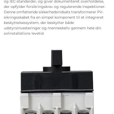
og IEC-standarder, og giver dokumenteret overholdelse,
der opfylder forsikringskrav og regulerende inspektioner.
Denne omfattende sikkerhedsindsats transformerer PV-
sikringsskabet fra en simpel komponent til et integreret
beskyttelsessystem, der beskytter både
udstyrsinvesteringer og menneskeliv gennem hele din
solinstallations levetid.