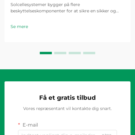
Solcellesystemer bygger på flere
beskyttelseskomponenter for at sikre en sikker og
effektiv drift, hvor PV-sikringen fungerer som en
kritisk sikkerhed mod overstrømsforhold, der kunne
Se mere
beskadige moduler, kabler eller invertere. Selvom
disse beskyttelseskomponenter...
Få et gratis tilbud
Vores repræsentant vil kontakte dig snart.
E-mail