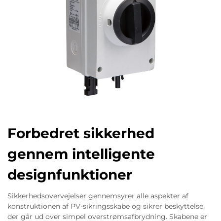
Forbedret sikkerhed
gennem intelligente
designfunktioner
Sikkerhedsovervejelser gennemsyrer alle aspekter af
konstruktionen af PV-sikringsskabe og sikrer beskyttelse,
der går ud over simpel overstrømsafbrydning. Skabene er