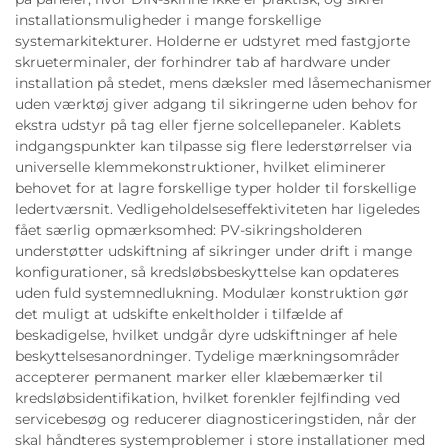
installationsmuligheder i mange forskellige
systemarkitekturer. Holderne er udstyret med fastgjorte
skrueterminaler, der forhindrer tab af hardware under
installation på stedet, mens dæksler med låsemechanismer
uden værktøj giver adgang til sikringerne uden behov for
ekstra udstyr på tag eller fjerne solcellepaneler. Kablets
indgangspunkter kan tilpasse sig flere lederstørrelser via
universelle klemmekonstruktioner, hvilket eliminerer
behovet for at lagre forskellige typer holder til forskellige
ledertværsnit. Vedligeholdelseseffektiviteten har ligeledes
fået særlig opmærksomhed: PV-sikringsholderen
understøtter udskiftning af sikringer under drift i mange
konfigurationer, så kredsløbsbeskyttelse kan opdateres
uden fuld systemnedlukning. Modulær konstruktion gør
det muligt at udskifte enkeltholder i tilfælde af
beskadigelse, hvilket undgår dyre udskiftninger af hele
beskyttelsesanordninger. Tydelige mærkningsområder
accepterer permanent marker eller klæbemærker til
kredsløbsidentifikation, hvilket forenkler fejlfinding ved
servicebesøg og reducerer diagnosticeringstiden, når der
skal håndteres systemproblemer i store installationer med