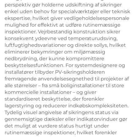
perspektiv gør holderne udskiftning af sikringer
enkel uden behov for specialværktøjer eller teknisk
ekspertise, hvilket giver vedligeholdelsespersonale
mulighed for effektivt at udføre rutinemæssige
inspektioner. Vejrbestandig konstruktion sikrer
konsekvent ydeevne ved temperaturudsving,
luftfugtighedsvariationer og direkte sollys, hvilket
eliminerer bekymringer om miljømæssig
nedbrydning, der kunne kompromittere
beskyttelsesfunktionen. For systemdesignere og
installatører tilbyder PV-sikringsholderen
fremragende anvendelsesegnethed til projekter af
alle størrelser – fra små boliginstallationer til store
kommercielle installationer – og giver
standardiseret beskyttelse, der forenkler
lagerstyring og reducerer indkøbskompleksiteten.
Tydelig visuel angivelse af sikringens status via
gennemsigtige dæksler eller indikatorvinduer gør
det muligt at vurdere status hurtigt under
rutinemæssige inspektioner, hvilket forenkler