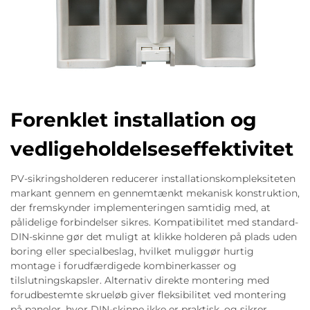
Forenklet installation og
vedligeholdelseseffektivitet
PV-sikringsholderen reducerer installationskompleksiteten
markant gennem en gennemtænkt mekanisk konstruktion,
der fremskynder implementeringen samtidig med, at
pålidelige forbindelser sikres. Kompatibilitet med standard-
DIN-skinne gør det muligt at klikke holderen på plads uden
boring eller specialbeslag, hvilket muliggør hurtig
montage i forudfærdigede kombinerkasser og
tilslutningskapsler. Alternativ direkte montering med
forudbestemte skrueløb giver fleksibilitet ved montering
på paneler, hvor DIN-skinne ikke er praktisk, og sikrer