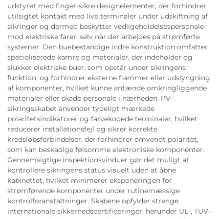
udstyret med finger-sikre designelementer, der forhindrer
utilsigtet kontakt med live terminaler under udskiftning af
sikringer og dermed beskytter vedligeholdelsespersonale
mod elektriske farer, selv når der arbejdes på strømførte
systemer. Den buebestandige indre konstruktion omfatter
specialiserede kamre og materialer, der indeholder og
slukker elektriske buer, som opstår under sikringens
funktion, og forhindrer eksterne flammer eller udslyngning
af komponenter, hvilket kunne antænde omkringliggende
materialer eller skade personale i nærheden. PV-
sikringsskabet anvender tydeligt mærkede
polaritetsindikatorer og farvekodede terminaler, hvilket
reducerer installationsfejl og sikrer korrekte
kredsløbsforbindelser, der forhindrer omvendt polaritet,
som kan beskadige følsomme elektroniske komponenter.
Gennemsigtige inspektionsvinduer gør det muligt at
kontrollere sikringens status visuelt uden at åbne
kabinettet, hvilket minimerer eksponeringen for
strømførende komponenter under rutinemæssige
kontrolforanstaltninger. Skabene opfylder strenge
internationale sikkerhedscertificeringer, herunder UL-, TÜV-