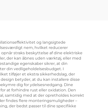
llationseffektivitet og langsigtede
lsesværdigt nem, hvilket reducerer
opnår straks beskyttelse af dine elektriske
er, der kan åbnes uden værktøj, eller med
estandige egenskaber sikrer, at din
ster din vedligeholdelsesbudget. I
et tilføjer et ekstra sikkerhedslag, der
 design betyder, at du kan installere disse
t bekymre dig for ydelsesnedgang. Dine
or at forhindre rust eller oxidation. Den
eal, samtidig med at der opretholdes korrekt
t der findes flere monteringsmuligheder –
ng, der bedst passer til dine specifikke