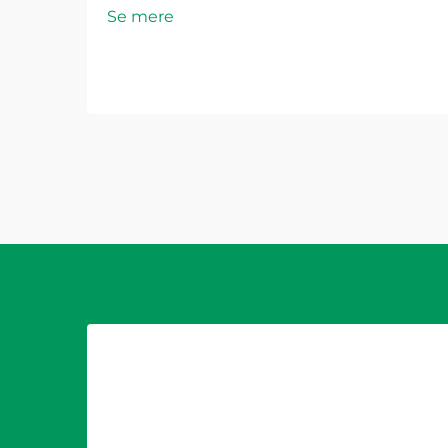
Se mere
udendørs miljøer. En
plastforbindelseskasse, der er
designet til vejrresistens, skal kunne
klare ekstreme temperaturer,
fugtindtrængning, UV-...