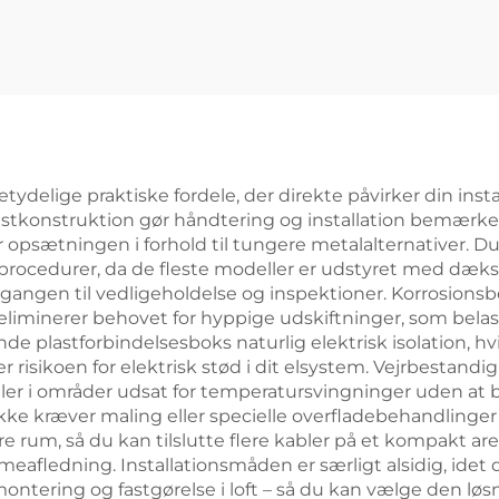
tydelige praktiske fordele, der direkte påvirker din insta
stkonstruktion gør håndtering og installation bemærke
opsætningen i forhold til tungere metalalternativer. Du 
ocedurer, da de fleste modeller er udstyret med dæksl
angen til vedligeholdelse og inspektioner. Korrosionsb
g eliminerer behovet for hyppige udskiftninger, som bela
 plastforbindelsesboks naturlig elektrisk isolation, hvilk
risikoen for elektrisk stød i dit elsystem. Vejrbestandig
 eller i områder udsat for temperatursvingninger uden a
ikke kræver maling eller specielle overfladebehandlinger f
e rum, så du kan tilslutte flere kabler på et kompakt ar
rmeafledning. Installationsmåden er særligt alsidig, ide
ering og fastgørelse i loft – så du kan vælge den løsni