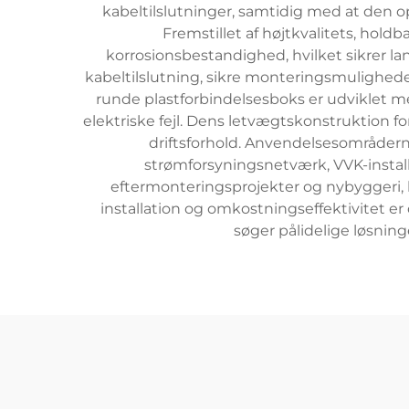
kabeltilslutninger, samtidig med at den op
Fremstillet af højtkvalitets, hol
korrosionsbestandighed, hvilket sikrer la
kabeltilslutning, sikre monteringsmulighede
runde plastforbindelsesboks er udviklet
elektriske fejl. Dens letvægtskonstruktion f
driftsforhold. Anvendelsesområder
strømforsyningsnetværk, VVK-installa
eftermonteringsprojekter og nybyggeri, 
installation og omkostningseffektivitet er
søger pålidelige løsning