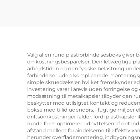
Valg af en rund plastforbindelsesboks giver be
omkostningsbesparelser. Den letvægtige pla
arbejdstiden og den fysiske belastning under 
forbindelser uden komplicerede monteringspr
simple skruedæksler, hvilket fremskynder adg
investering varer i årevis uden forringelse o
modsætning til metalkapsler tilbyder den runde
beskytter mod utilsigtet kontakt og reducerer 
bokse med tillid udendørs, i fugtige miljøer
driftsomkostninger falder, fordi plastkapsler 
runde form optimerer udnyttelsen af det indr
afstand mellem forbindelserne til effektiv va
herunder overflademontering, indbygningsmont