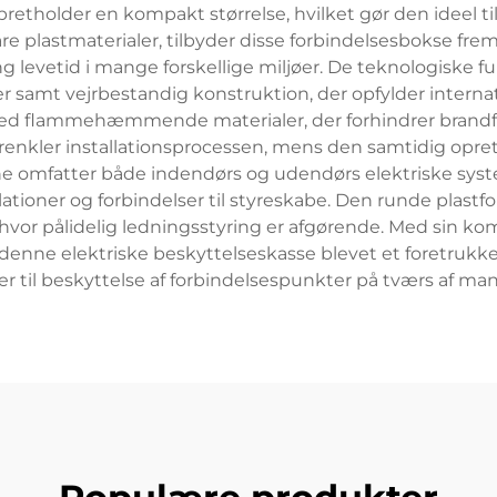
retholder en kompakt størrelse, hvilket gør den ideel til
dbare plastmaterialer, tilbyder disse forbindelsesbokse f
ng levetid i mange forskellige miljøer. De teknologiske f
r samt vejrbestandig konstruktion, der opfylder interna
 med flammehæmmende materialer, der forhindrer brandf
orenkler installationsprocessen, mens den samtidig opreth
ne omfatter både indendørs og udendørs elektriske syst
tioner og forbindelser til styreskabe. Den runde plastfo
hvor pålidelig ledningsstyring er afgørende. Med sin ko
 denne elektriske beskyttelseskasse blevet et foretrukket
er til beskyttelse af forbindelsespunkter på tværs af man