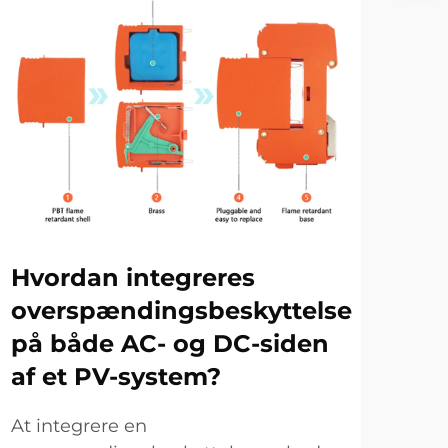
Hvordan integreres
Hv
overspændingsbeskyttelse
og
på både AC- og DC-siden
ud
af et PV-system?
for
ov
At integrere en