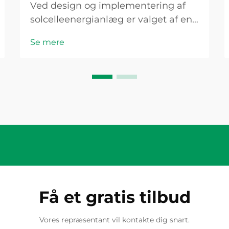
Ved design og implementering af
solcelleenergianlæg er valget af en
solcellekombineringskasse et kritisk
Se mere
punkt, hvor sikkerhed, effektivitet
og overholdelse af lovgivningen
konvergerer. Denne væsentlige
komponent tjener som det første
aggregeringspunkt...
Få et gratis tilbud
Vores repræsentant vil kontakte dig snart.