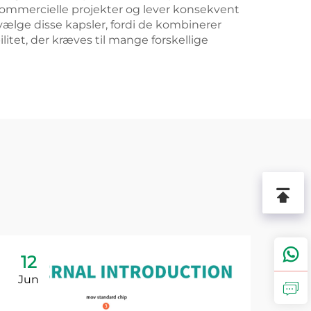
 kommercielle projekter og lever konsekvent
vælge disse kapsler, fordi de kombinerer
itet, der kræves til mange forskellige
12
1
Jun
Ju