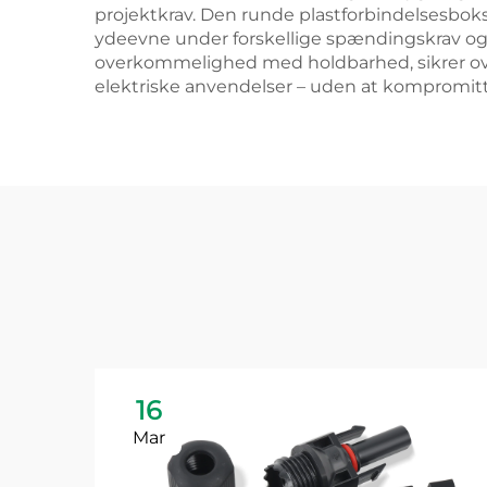
projektkrav. Den runde plastforbindelsesboks
ydeevne under forskellige spændingskrav og m
overkommelighed med holdbarhed, sikrer overh
elektriske anvendelser – uden at kompromitter
16
Mar