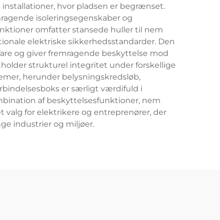
 installationer, hvor pladsen er begrænset.
remragende isoleringsegenskaber og
unktioner omfatter stansede huller til nem
tionale elektriske sikkerhedsstandarder. Den
are og giver fremragende beskyttelse mod
older strukturel integritet under forskellige
emer, herunder belysningskredsløb,
rbindelsesboks er særligt værdifuld i
mbination af beskyttelsesfunktioner, nem
 valg for elektrikere og entreprenører, der
ge industrier og miljøer.