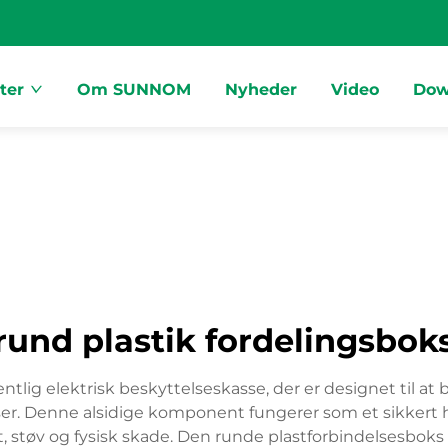
ter
Om SUNNOM
Nyheder
Video
Dow
rund plastik fordelingsbok
lig elektrisk beskyttelseskasse, der er designet til at 
lser. Denne alsidige komponent fungerer som et sikkert hu
 støv og fysisk skade. Den runde plastforbindelsesboks h