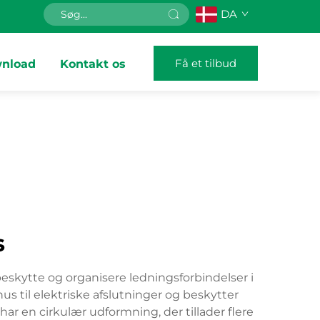
DA
Få et tilbud
nload
Kontakt os
s
beskytte og organisere ledningsforbindelser i
s til elektriske afslutninger og beskytter
ar en cirkulær udformning, der tillader flere