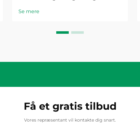
solcellekombineringskasse et kritisk
Se mere
punkt, hvor sikkerhed, effektivitet
og overholdelse af lovgivningen
konvergerer. Denne væsentlige
komponent tjener som det første
aggregeringspunkt...
Få et gratis tilbud
Vores repræsentant vil kontakte dig snart.