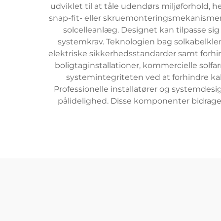
udviklet til at tåle udendørs miljøforhol
snap-fit- eller skruemonteringsmekanismer,
solcelleanlæg. Designet kan tilpasse sig
systemkrav. Teknologien bag solkabelklem
elektriske sikkerhedsstandarder samt forhi
boligtaginstallationer, kommercielle solfa
systemintegriteten ved at forhindre k
Professionelle installatører og systemdesi
pålidelighed. Disse komponenter bidrager