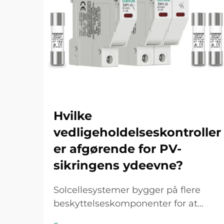
Hvilke
vedligeholdelseskontroller
er afgørende for PV-
sikringens ydeevne?
Solcellesystemer bygger på flere
beskyttelseskomponenter for at
sikre en sikker og effektiv drift, hvor