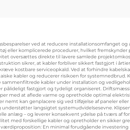
sbesparelser ved at reducere installationsomfanget og a
tøj eller komplicerede procedurer, hvilket fremskynder 
vitet oversættes direkte til lavere samlede projektomkos
ktion sikrer, at kabler forbliver sikkert fastgjort i årti
lle kræve kostbare serviceopkald. Ved at forhindre kabelsk
ltaiske kabler og reducerer risikoen for systemnedbrud.
 sammenfiltrede kabler under installation og vedligehold
pålideligt fastgjort og tydeligt organiseret. Driftsmæss
ælper med at aflede varme og opretholde optimal elektris
r nemt kan genplacere sig ved tilføjelse af paneler elle
g understøtter langsigtet systemudvidelsesevne. Klipse
cielle anlæg – og leverer konsekvent ydelse på tværs af 
ilitet med forskellige kabler og opretholder en sikker gr
 værdiproposition: En minimal forudgående investering g