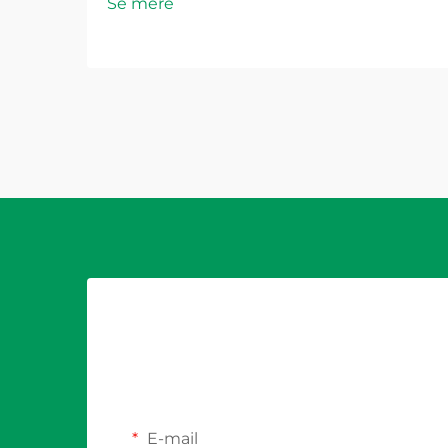
Se mere
PV-sikringen fungerer som en
kritisk sikkerhed mod
overstrømsforhold, der kunne
beskadige moduler, kabler eller
invertere. Selvom disse
beskyttelseskomponenter...
E-mail