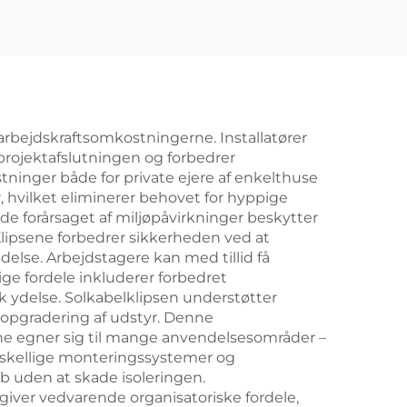
rbejdskraftsomkostningerne. Installatører
projektafslutningen og forbedrer
tninger både for private ejere af enkelthuse
er, hvilket eliminerer behovet for hyppige
ade forårsaget af miljøpåvirkninger beskytter
 Klipsene forbedrer sikkerheden ved at
else. Arbejdstagere kan med tillid få
ige fordele inkluderer forbedret
k ydelse. Solkabelklipsen understøtter
r opgradering af udstyr. Denne
ne egner sig til mange anvendelsesområder –
forskellige monteringssystemer og
eb uden at skade isoleringen.
iver vedvarende organisatoriske fordele,