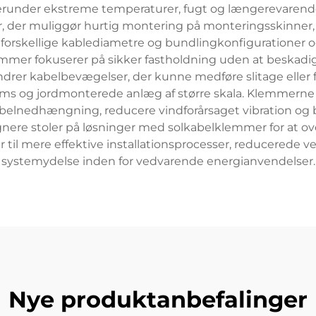
d, herunder ekstreme temperaturer, fugt og længerevaren
 der muliggør hurtig montering på monteringsskinner, 
 forskellige kablediametre og bundlingkonfigurationer og g
mer fokuserer på sikker fastholdning uden at beskadige
ndrer kabelbevægelser, der kunne medføre slitage elle
rms og jordmonterede anlæg af større skala. Klemmerne s
abelnedhængning, reducere vindforårsaget vibration og 
gnere stoler på løsninger med solkabelklemmer for at ove
 til mere effektive installationsprocesser, reducerede 
systemydelse inden for vedvarende energianvendelser.
Nye produktanbefalinger