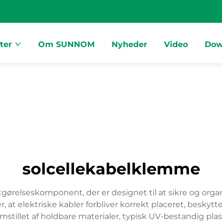
ter
Om SUNNOM
Nyheder
Video
Dow
solcellekabelklemme
ørelseskomponent, der er designet til at sikre og organis
, at elektriske kabler forbliver korrekt placeret, beskyt
tillet af holdbare materialer, typisk UV-bestandig plast