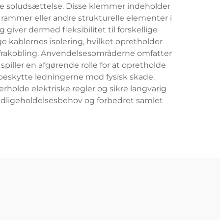
de soludsættelse. Disse klemmer indeholder
rammer eller andre strukturelle elementer i
iver dermed fleksibilitet til forskellige
 kablernes isolering, hvilket opretholder
r frakobling. Anvendelsesområderne omfatter
piller en afgørende rolle for at opretholde
beskytte ledningerne mod fysisk skade.
rholde elektriske regler og sikre langvarig
vedligeholdelsesbehov og forbedret samlet