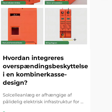
Hvordan integreres
Hv
overspændingsbeskyttelse
fe
i en kombinerkasse-
ov
design?
so
Solcelleanlæg er afhængige af
Ove
pålidelig elektrisk infrastruktur for at
solf
levere konstant strømproduktion og
mes