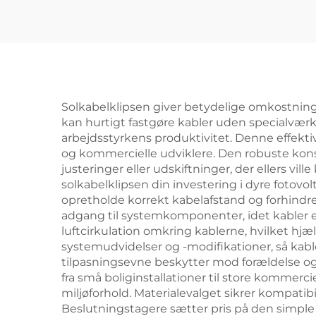
Solkabelklipsen giver betydelige omkostning
kan hurtigt fastgøre kabler uden specialværk
arbejdsstyrkens produktivitet. Denne effekti
og kommercielle udviklere. Den robuste konstru
justeringer eller udskiftninger, der ellers vi
solkabelklipsen din investering i dyre fotovo
opretholde korrekt kabelafstand og forhindre
adgang til systemkomponenter, idet kabler er 
luftcirkulation omkring kablerne, hvilket hj
systemudvidelser og -modifikationer, så kable
tilpasningsevne beskytter mod forældelse o
fra små boliginstallationer til store kommer
miljøforhold. Materialevalget sikrer kompatib
Beslutningstagere sætter pris på den simple