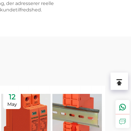
, der adresserer reelle
 kundetilfredshed.
12
1
May
Ju