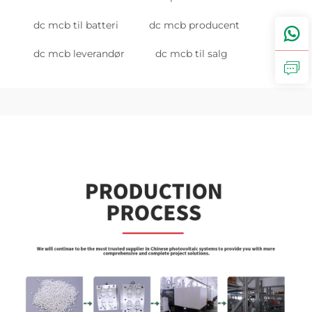
dc mcb til batteri
dc mcb producent
dc mcb leverandør
dc mcb til salg