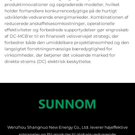
produktinnovationer og opgraderede modeller, hvilket
holder forhandlere konkurrencedygtige på de hurtigt
udviklende vedvarende energimarkeder. Kombinationen af
reducerede anskaffelsesomkostninger, operationelle
effektiviteter og forbedrede supportydelser gør engroskøb
af DC-MCB'er til en finansielt velovervejet strategi, der
forbedrer både den umiddelbare projektlønsomhed og den
langsigtet forretningsmæssige bæredygtighed for
virksomheder, der betjener det voksende marked for
direkte strøms (DC) elektrisk beskyttelse.
Wenzhou Shangnuo New Energy Co., Ltd. leverer højeffektive
solpaneler og PV-moduler til globale vedvarende