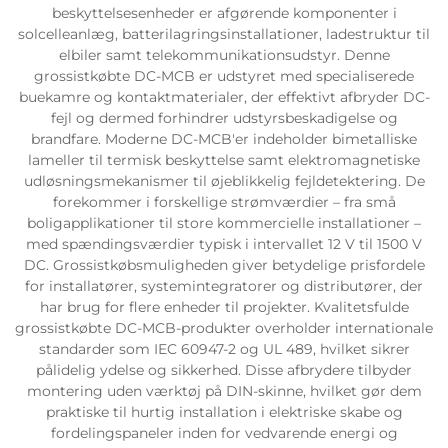
beskyttelsesenheder er afgørende komponenter i
solcelleanlæg, batterilagringsinstallationer, ladestruktur til
elbiler samt telekommunikationsudstyr. Denne
grossistkøbte DC-MCB er udstyret med specialiserede
buekamre og kontaktmaterialer, der effektivt afbryder DC-
fejl og dermed forhindrer udstyrsbeskadigelse og
brandfare. Moderne DC-MCB'er indeholder bimetalliske
lameller til termisk beskyttelse samt elektromagnetiske
udløsningsmekanismer til øjeblikkelig fejldetektering. De
forekommer i forskellige strømværdier – fra små
boligapplikationer til store kommercielle installationer –
med spændingsværdier typisk i intervallet 12 V til 1500 V
DC. Grossistkøbsmuligheden giver betydelige prisfordele
for installatører, systemintegratorer og distributører, der
har brug for flere enheder til projekter. Kvalitetsfulde
grossistkøbte DC-MCB-produkter overholder internationale
standarder som IEC 60947-2 og UL 489, hvilket sikrer
pålidelig ydelse og sikkerhed. Disse afbrydere tilbyder
montering uden værktøj på DIN-skinne, hvilket gør dem
praktiske til hurtig installation i elektriske skabe og
fordelingspaneler inden for vedvarende energi og