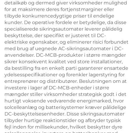
detailkøb og dermed giver virksomheder mulighed
for at maksimere deres fortjenstmarginer eller
tilbyde konkurrencedygtige priser til endelige
kunder. De operative fordele er betydelige, da disse
specialiserede sikringsautomater leverer pålidelig
beskyttelse, der specifikt er justeret til DC-
elektriske egenskaber, og eliminerer risici forbundet
med brug af uegnede AC-sikringsautomater i DC-
anvendelser. DC-MCB-produkter i større mængder
sikrer konsekvent kvalitet ved store installationer,
da bestilling fra en enkelt parti garanterer ensartede
ydelsesspecifikationer og forenkler lagerstyring for
entreprenører og distributører. Beslutningen om at
investere i lager af DC-MCB-enheder i større
mængder stiller virksomheder strategisk godt i det
hurtigt voksende vedvarende energimarked, hvor
solcelleanlæg og batterisystemer kræver pålidelige
DC-beskyttelsesenheder. Disse sikringsautomater
tilbyder hurtige reaktionstider og afbryder typisk
fejl inden for millisekunder, hvilket beskytter dyre