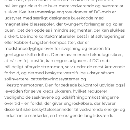
hvilket gør elektriske buer mere vedvarende og sværere at
slukke. Kvalitetsmæssige engrosudgaver af DC-mcb er
udstyret med særligt designede bueskodde med
magnetiske blæsespoler, der tvungent forlænger og køler
buen, idet den opdeles i mindre segmenter, der kan slukkes
sikkert. De indre kontaktmaterialer består af sølvlegeringer
eller kobber-tungsten-kompositter, der er
modstandsdygtige over for svejsning og erosion fra
gentagne skiftedrifter. Denne avancerede teknologi sikrer,
at når en fejl opstår, kan engrosudgaven af DC-mcb
pålideligt afbryde strømmen, selv under de mest krævende
forhold, og dermed beskytte værdifulde udstyr såsom
solinvertere, batteristyringssystemer og
likestrømsmotorer. Den forbedrede bukontrol udvider også
levetiden for selve kredslukkeren, hvilket reducerer
vedligeholdelseskravene og udskiftningomkostningerne
over tid – en fordel, der giver engroskøbere, der leverer
disse kritiske beskyttelsesenheder til vedvarende energi- og
industrielle markeder, en fremragende langtidsværdi.