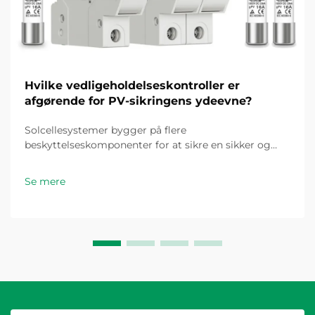
Hvilke vedligeholdelseskontroller er
afgørende for PV-sikringens ydeevne?
Solcellesystemer bygger på flere
beskyttelseskomponenter for at sikre en sikker og
effektiv drift, hvor PV-sikringen fungerer som en
kritisk sikkerhed mod overstrømsforhold, der kunne
Se mere
beskadige moduler, kabler eller invertere. Selvom
disse beskyttelseskomponenter...