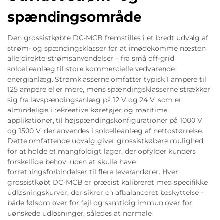
spændingsområde
Den grossistkøbte DC-MCB fremstilles i et bredt udvalg af
strøm- og spændingsklasser for at imødekomme næsten
alle direkte-strømsanvendelser – fra små off-grid
solcelleanlæg til store kommercielle vedvarende
energianlæg. Strømklasserne omfatter typisk 1 ampere til
125 ampere eller mere, mens spændingsklasserne strækker
sig fra lavspændingsanlæg på 12 V og 24 V, som er
almindelige i rekreative køretøjer og maritime
applikationer, til højspændingskonfigurationer på 1000 V
og 1500 V, der anvendes i solcelleanlæg af nettostørrelse.
Dette omfattende udvalg giver grossistkøbere mulighed
for at holde et mangfoldigt lager, der opfylder kunders
forskellige behov, uden at skulle have
forretningsforbindelser til flere leverandører. Hver
grossistkøbt DC-MCB er præcist kalibreret med specifikke
udløsningskurver, der sikrer en afbalanceret beskyttelse –
både følsom over for fejl og samtidig immun over for
uønskede udløsninger, således at normale