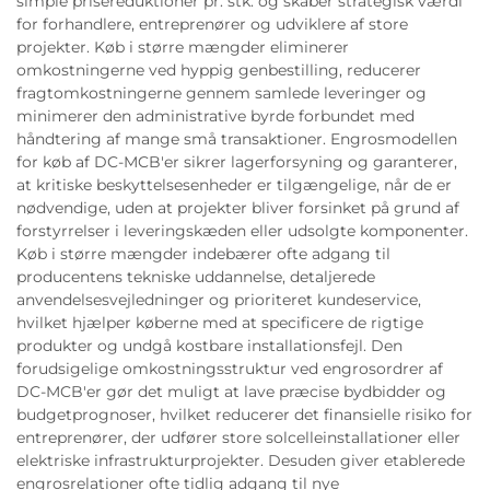
simple prisereduktioner pr. stk. og skaber strategisk værdi
for forhandlere, entreprenører og udviklere af store
projekter. Køb i større mængder eliminerer
omkostningerne ved hyppig genbestilling, reducerer
fragtomkostningerne gennem samlede leveringer og
minimerer den administrative byrde forbundet med
håndtering af mange små transaktioner. Engrosmodellen
for køb af DC-MCB'er sikrer lagerforsyning og garanterer,
at kritiske beskyttelsesenheder er tilgængelige, når de er
nødvendige, uden at projekter bliver forsinket på grund af
forstyrrelser i leveringskæden eller udsolgte komponenter.
Køb i større mængder indebærer ofte adgang til
producentens tekniske uddannelse, detaljerede
anvendelsesvejledninger og prioriteret kundeservice,
hvilket hjælper køberne med at specificere de rigtige
produkter og undgå kostbare installationsfejl. Den
forudsigelige omkostningsstruktur ved engrosordrer af
DC-MCB'er gør det muligt at lave præcise bydbidder og
budgetprognoser, hvilket reducerer det finansielle risiko for
entreprenører, der udfører store solcelleinstallationer eller
elektriske infrastrukturprojekter. Desuden giver etablerede
engrosrelationer ofte tidlig adgang til nye