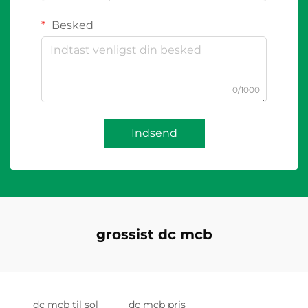
Besked
0/1000
Indsend
grossist dc mcb
dc mcb til sol
dc mcb pris