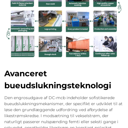
Avanceret
bueudslukningsteknologi
Den engrosudgave af DC-mcb indeholder sofistikerede
bueudslukkningsmekanismer, der specifikt er udviklet til at
løse den grundlæggende udfordring ved afbrydelse af
likestrømskredse. I modsætning til vekselstrøm, der
naturligt passerer nulspænding femti eller seksti gange i
sekundet, opretholder likestrøm en konstant polaritet,