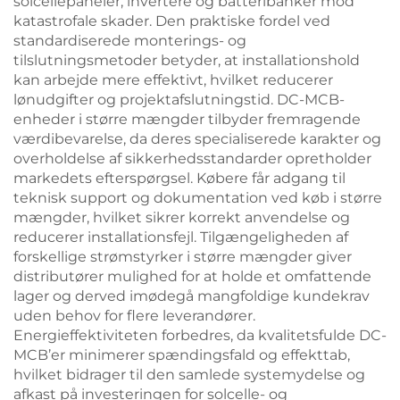
solcellepaneler, invertere og batteribanker mod
katastrofale skader. Den praktiske fordel ved
standardiserede monterings- og
tilslutningsmetoder betyder, at installationshold
kan arbejde mere effektivt, hvilket reducerer
lønudgifter og projektafslutningstid. DC-MCB-
enheder i større mængder tilbyder fremragende
værdibevarelse, da deres specialiserede karakter og
overholdelse af sikkerhedsstandarder opretholder
markedets efterspørgsel. Købere får adgang til
teknisk support og dokumentation ved køb i større
mængder, hvilket sikrer korrekt anvendelse og
reducerer installationsfejl. Tilgængeligheden af
forskellige strømstyrker i større mængder giver
distributører mulighed for at holde et omfattende
lager og derved imødegå mangfoldige kundekrav
uden behov for flere leverandører.
Energieffektiviteten forbedres, da kvalitetsfulde DC-
MCB’er minimerer spændingsfald og effekttab,
hvilket bidrager til den samlede systemydelse og
afkast på investeringen for solcelle- og