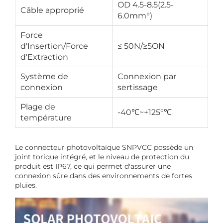
OD 4.5-8.5(2.5-
Câble approprié
6.0mm°)
Force
d'Insertion/Force
≤ 50N/≥5ON
d'Extraction
Système de
Connexion par
connexion
sertissage
Plage de
-40℃~+125°℃
température
Le connecteur photovoltaïque SNPVCC possède un
joint torique intégré, et le niveau de protection du
produit est IP67, ce qui permet d'assurer une
connexion sûre dans des environnements de fortes
pluies.