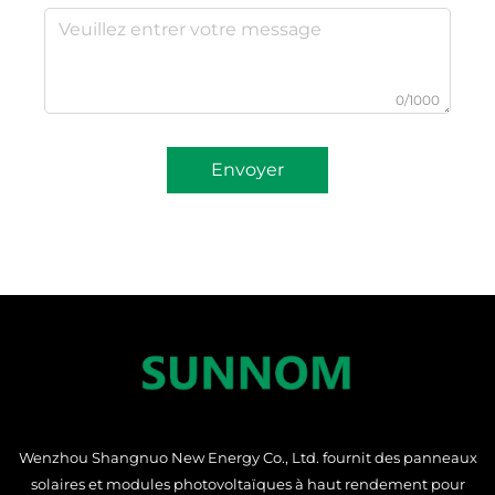
0/1000
Envoyer
Wenzhou Shangnuo New Energy Co., Ltd. fournit des panneaux
solaires et modules photovoltaïques à haut rendement pour