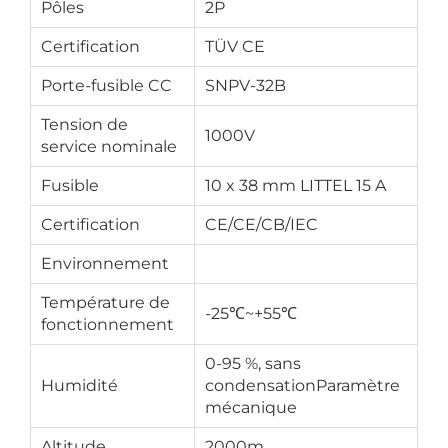
Pôles
2P
Certification
TÜV CE
Porte-fusible CC
SNPV-32B
Tension de
1000V
service nominale
Fusible
10 x 38 mm LITTEL 15 A
Certification
CE/CE/CB/IEC
Environnement
Température de
-25℃~+55℃
fonctionnement
0-95 %, sans
Humidité
condensationParamètre
mécanique
Altitude
2000m