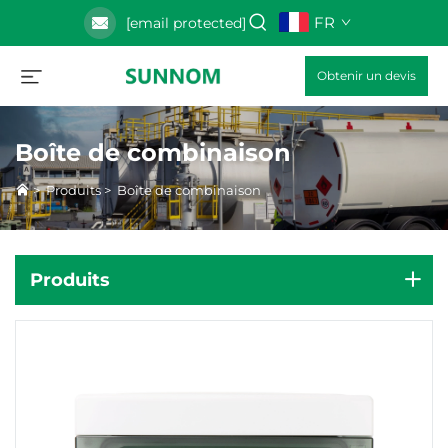
FR
[email protected]
Obtenir un devis
Boîte de combinaison
>
Produits
>
Boîte de combinaison
Produits