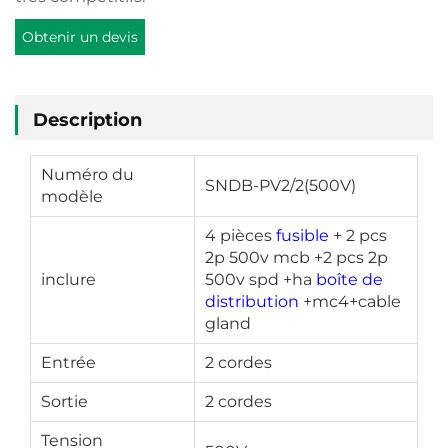
Obtenir un devis
Description
Numéro du
SNDB-PV2/2(500V)
modèle
4 pièces
fusible
+ 2 pcs
2p 500v mcb +2 pcs 2p
inclure
500v spd +ha
boîte de
distribution
+mc4+cable
gland
Entrée
2 cordes
Sortie
2 cordes
Tension