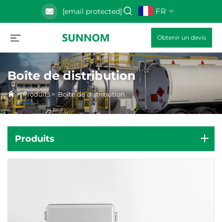
FR
[email protected]
Obtenir un devis
Boîte de distribution
>
Produits
>
Boîte de distribution
Produits