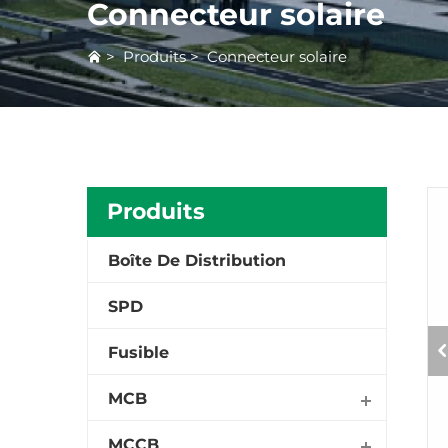
Connecteur solaire
>
Produits
>
Connecteur solaire
Produits
Boîte De Distribution
SPD
Fusible
MCB
MCCB