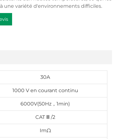
à une variété d'environnements difficiles.
evis
30A
1000 V en courant continu
6000V(50Hz，1min)
CAT Ⅲ /2
ImΩ