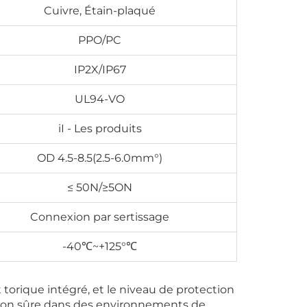
Cuivre, Étain-plaqué
PPO/PC
IP2X/IP67
UL94-VO
iI - Les produits
OD 4.5-8.5(2.5-6.0mm°)
≤ 50N/≥5ON
Connexion par sertissage
-40℃~+125°℃
orique intégré, et le niveau de protection
xion sûre dans des environnements de