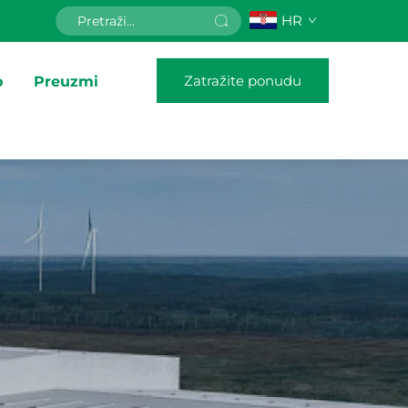
HR
Zatražite ponudu
o
Preuzmi