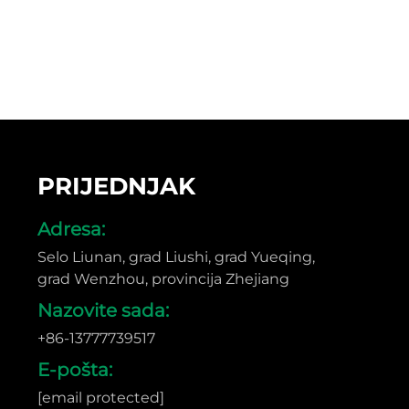
PRIJEDNJAK
Adresa:
Selo Liunan, grad Liushi, grad Yueqing,
grad Wenzhou, provincija Zhejiang
Nazovite sada:
+86-13777739517
E-pošta:
[email protected]