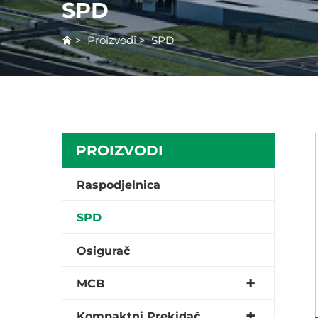
SPD
>
Proizvodi
>
SPD
PROIZVODI
Raspodjelnica
SPD
Osigurač
MCB
Kompaktni Prekidač