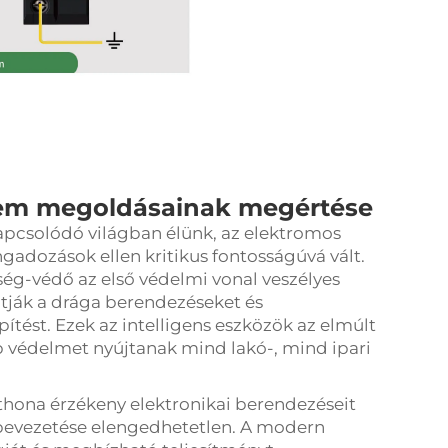
em megoldásainak megértése
pcsolódó világban élünk, az elektromos
gadozások ellen kritikus fontosságúvá vált.
tség-védő az első védelmi vonal veszélyes
atják a drága berendezéseket és
ítést. Ezek az intelligens eszközök az elmúlt
bb védelmet nyújtanak mind lakó-, mind ipari
thona érzékeny elektronikai berendezéseit
 bevezetése elengedhetetlen. A modern