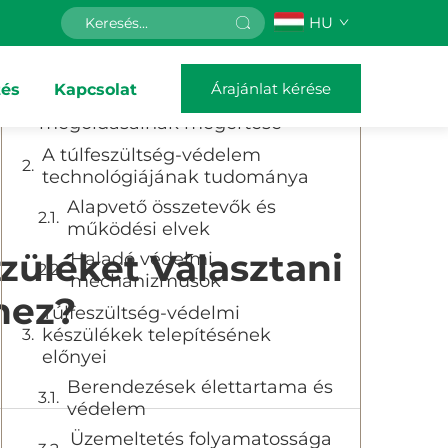
HU
Tartalomjegyzék
Árajánlat kérése
tés
Kapcsolat
A modern elektromos védelem
megoldásainak megértése
A túlfeszültség-védelem
technológiájának tudománya
Alapvető összetevők és
működési elvek
züléket Választani
Haladó védelmi
mechanizmusok
hez?
Túlfeszültség-védelmi
készülékek telepítésének
előnyei
Berendezések élettartama és
védelem
Üzemeltetés folyamatossága