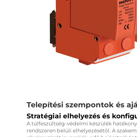
Telepítési szempontok és aj
Stratégiai elhelyezés és konfig
A túlfeszültség-védelmi készülék hatékon
rendszeren belüli elhelyezésétől. A szake