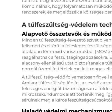
túlfeszültség-levezetők korszerű technoló
kombinálnak, hogy folyamatosan működő
rendszerek, és megelőzzék a költséges ber
A túlfeszültség-védelem te
Alapvető összetevők és működ
Minden túlfeszültség-levezető szívét olyan
felismeri és eltéríti a felesleges feszültség
általában fém-oxid varisztorokból (MOVs)
reagálhatnak a feszültségingadozásokra. 
alacsony ellenállású utat biztosítanak a t
normál üzemi feltételek mellett magas elle
A túlfeszültség-védő folyamatosan figyeli a
Amikor túlfeszültség lép fel, az eszköz a
felesleges energiát biztonságosan a földelé
mikroszekundumok alatt történik meg, íg
sérülnek meg a káros feszültségcsúcsoktól
Haladó védelmi mechanizmus