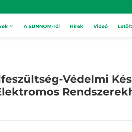
kek
A SUNNOM-ról
Hírek
Videó
Letöl
feszültség-Védelmi Kés
Elektromos Rendszerek