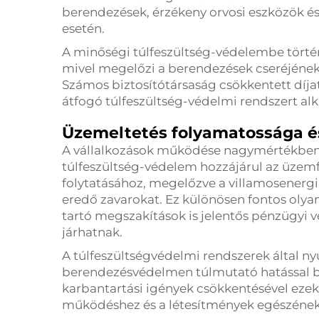
berendezések, érzékeny orvosi eszközök és
esetén.
A minőségi túlfeszültség-védelembe törté
mivel megelőzi a berendezések cseréjének kö
Számos biztosítótársaság csökkentett díja
átfogó túlfeszültség-védelmi rendszert al
Üzemeltetés folyamatossága 
A vállalkozások működése nagymértékben f
túlfeszültség-védelem hozzájárul az üze
folytatásához, megelőzve a villamosener
eredő zavarokat. Ez különösen fontos olya
tartó megszakítások is jelentős pénzügyi 
járhatnak.
A túlfeszültségvédelmi rendszerek által n
berendezésvédelmen túlmutató hatással bí
karbantartási igények csökkentésével ezek
működéshez és a létesítmények egészének