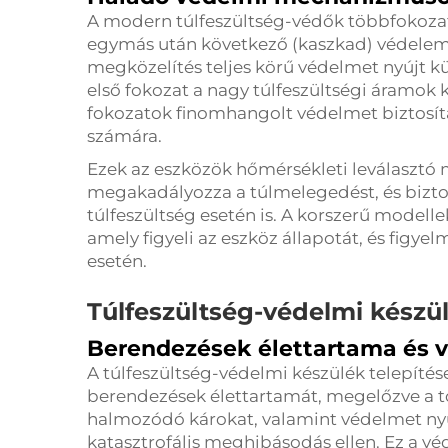
A modern túlfeszültség-védők többfokoza
egymás után következő (kaszkad) védelem
megközelítés teljes körű védelmet nyújt k
első fokozat a nagy túlfeszültségi áramok 
fokozatok finomhangolt védelmet biztosít
számára.
Ezek az eszközök hőmérsékleti leválasztó
megakadályozza a túlmelegedést, és bizto
túlfeszültség esetén is. A korszerű modelle
amely figyeli az eszköz állapotát, és figye
esetén.
Túlfeszültség-védelmi készü
Berendezések élettartama és 
A túlfeszültség-védelmi készülék telepíté
berendezések élettartamát, megelőzve a t
halmozódó károkat, valamint védelmet nyúj
katasztrofális meghibásodás ellen. Ez a v