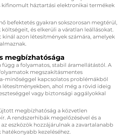
 kifinomult háztartási elektronikai termékek
nő befektetés gyakran sokszorosan megtérül,
ltségeit, és elkerüli a váratlan leállásokat.
t kínál azon létesítmények számára, amelyek
kalmaznak.
és megbízhatósága
ügg a folyamatos, stabil áramellátástól. A
mfolyamatok megszakításmentes
gia-minőséggel kapcsolatos problémákból
n létesítményekben, ahol még a rövid ideig
veszteséggel vagy biztonsági aggályokkal
yújtott megbízhatóság a közvetlen
r. A rendszerhibák megelőzésével és a
 az eszközök hozzájárulnak a zavartalanabb
 hatékonyabb kezeléséhez.