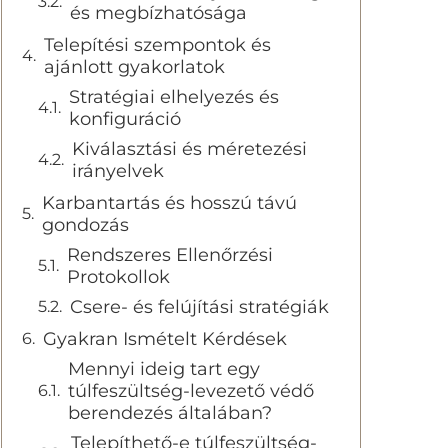
és megbízhatósága
Telepítési szempontok és
ajánlott gyakorlatok
Stratégiai elhelyezés és
konfiguráció
Kiválasztási és méretezési
irányelvek
Karbantartás és hosszú távú
gondozás
Rendszeres Ellenőrzési
Protokollok
Csere- és felújítási stratégiák
Gyakran Ismételt Kérdések
Mennyi ideig tart egy
túlfeszültség-levezető védő
berendezés általában?
Telepíthető-e túlfeszültség-