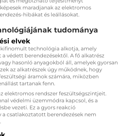
giát és megbízható teljesítményt
képesek maradjanak az elektromos
endezés-hibákat és leállásokat.
chnológiájának tudománya
ési elvek
 kifinomult technológia alkotja, amely
et a védett berendezésektől. A fő alkatrész
 vagy hasonló anyagokból áll, amelyek gyorsan
Ezek az alkatrészek úgy működnek, hogy
úlfeszültségi áramok számára, miközben
nállást tartanak fenn.
z elektromos rendszer feszültségszintjeit.
zonnal védelmi üzemmódra kapcsol, és a
sbe vezeti. Ez a gyors reakció
y a csatlakoztatott berendezések nem
.
ok