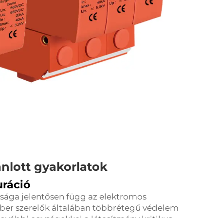
ánlott gyakorlatok
uráció
ysága jelentősen függ az elektromos
mber szerelők általában többrétegű védelem