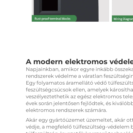
A modern elektromos védel
Napjainkban, amikor egyre inkább összeka
rendszerek védelme a váratlan feszültségin
Egy
folyamatos áramellátó védő
túlfeszül
feszültségcsúcsok ellen, amelyek károsíth
veszélyeztethetik az egész elektromos telep
évek során jelentősen fejlődtek, és kiváló
elektromos rendszerek számára.
Akár egy gyártóüzemet üzemeltet, akár ot
védje, a megfelelő túlfeszültség-védelem