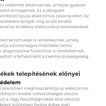
tú védelmet alkalmaznak, amelyet gyakran
ként emlegetnek. Ez a rétegzett
ülönböző típusú elektromos zavarok ellen. Az
kezelésére szolgál, míg az ezt követő
anak az érzékeny elektronikus berendezések
 mechanizmussal is rendelkeznek, amely
sítja a biztonságos működést tartós
k diagnosztikai funkcióval is rendelkeznek,
lmezteti a felhasználót a cserére szükségesség
lékek telepítésének előnyei
védelem
se jelentősen meghosszabbítja az elektromos
öbbszöri kisebb túlfeszültségek okozta
t a nagy feszültségtüskék által okozott
édelem különösen fontos drága ipari