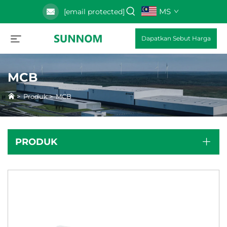
MS
[email protected]
Dapatkan Sebut Harga
MCB
>
Produk
>
MCB
PRODUK