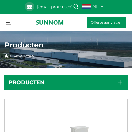
NL
[email protected]
Offerte aanvragen
Producten
>
Producten
PRODUCTEN