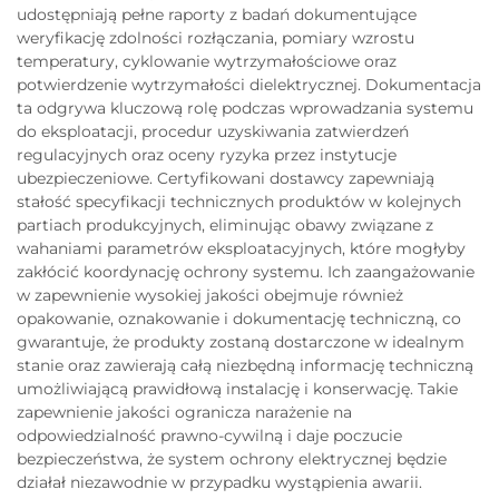
udostępniają pełne raporty z badań dokumentujące
weryfikację zdolności rozłączania, pomiary wzrostu
temperatury, cyklowanie wytrzymałościowe oraz
potwierdzenie wytrzymałości dielektrycznej. Dokumentacja
ta odgrywa kluczową rolę podczas wprowadzania systemu
do eksploatacji, procedur uzyskiwania zatwierdzeń
regulacyjnych oraz oceny ryzyka przez instytucje
ubezpieczeniowe. Certyfikowani dostawcy zapewniają
stałość specyfikacji technicznych produktów w kolejnych
partiach produkcyjnych, eliminując obawy związane z
wahaniami parametrów eksploatacyjnych, które mogłyby
zakłócić koordynację ochrony systemu. Ich zaangażowanie
w zapewnienie wysokiej jakości obejmuje również
opakowanie, oznakowanie i dokumentację techniczną, co
gwarantuje, że produkty zostaną dostarczone w idealnym
stanie oraz zawierają całą niezbędną informację techniczną
umożliwiającą prawidłową instalację i konserwację. Takie
zapewnienie jakości ogranicza narażenie na
odpowiedzialność prawno-cywilną i daje poczucie
bezpieczeństwa, że system ochrony elektrycznej będzie
działał niezawodnie w przypadku wystąpienia awarii.