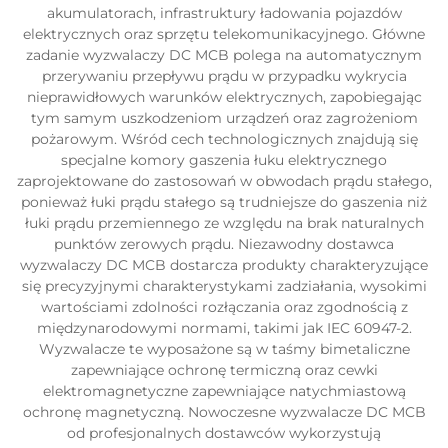
akumulatorach, infrastruktury ładowania pojazdów
elektrycznych oraz sprzętu telekomunikacyjnego. Główne
zadanie wyzwalaczy DC MCB polega na automatycznym
przerywaniu przepływu prądu w przypadku wykrycia
nieprawidłowych warunków elektrycznych, zapobiegając
tym samym uszkodzeniom urządzeń oraz zagrożeniom
pożarowym. Wśród cech technologicznych znajdują się
specjalne komory gaszenia łuku elektrycznego
zaprojektowane do zastosowań w obwodach prądu stałego,
ponieważ łuki prądu stałego są trudniejsze do gaszenia niż
łuki prądu przemiennego ze względu na brak naturalnych
punktów zerowych prądu. Niezawodny dostawca
wyzwalaczy DC MCB dostarcza produkty charakteryzujące
się precyzyjnymi charakterystykami zadziałania, wysokimi
wartościami zdolności rozłączania oraz zgodnością z
międzynarodowymi normami, takimi jak IEC 60947-2.
Wyzwalacze te wyposażone są w taśmy bimetaliczne
zapewniające ochronę termiczną oraz cewki
elektromagnetyczne zapewniające natychmiastową
ochronę magnetyczną. Nowoczesne wyzwalacze DC MCB
od profesjonalnych dostawców wykorzystują