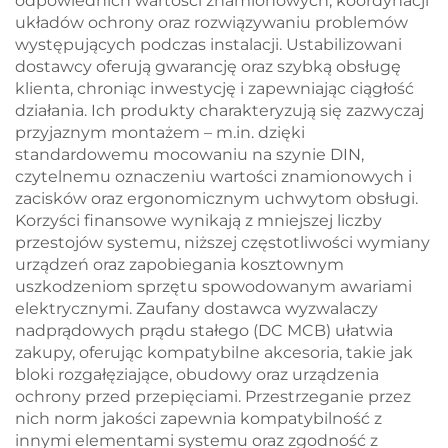
odpowiednich wartości znamionowych, koordynacji
układów ochrony oraz rozwiązywaniu problemów
występujących podczas instalacji. Ustabilizowani
dostawcy oferują gwarancję oraz szybką obsługę
klienta, chroniąc inwestycję i zapewniając ciągłość
działania. Ich produkty charakteryzują się zazwyczaj
przyjaznym montażem – m.in. dzięki
standardowemu mocowaniu na szynie DIN,
czytelnemu oznaczeniu wartości znamionowych i
zacisków oraz ergonomicznym uchwytom obsługi.
Korzyści finansowe wynikają z mniejszej liczby
przestojów systemu, niższej częstotliwości wymiany
urządzeń oraz zapobiegania kosztownym
uszkodzeniom sprzętu spowodowanym awariami
elektrycznymi. Zaufany dostawca wyzwalaczy
nadprądowych prądu stałego (DC MCB) ułatwia
zakupy, oferując kompatybilne akcesoria, takie jak
bloki rozgałęziające, obudowy oraz urządzenia
ochrony przed przepięciami. Przestrzeganie przez
nich norm jakości zapewnia kompatybilność z
innymi elementami systemu oraz zgodność z