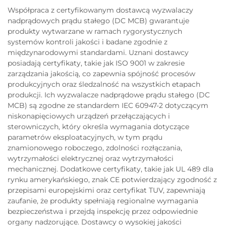
Współpraca z certyfikowanym dostawcą wyzwalaczy
nadprądowych prądu stałego (DC MCB) gwarantuje
produkty wytwarzane w ramach rygorystycznych
systemów kontroli jakości i badane zgodnie z
międzynarodowymi standardami. Uznani dostawcy
posiadają certyfikaty, takie jak ISO 9001 w zakresie
zarządzania jakością, co zapewnia spójność procesów
produkcyjnych oraz śledzalność na wszystkich etapach
produkcji. Ich wyzwalacze nadprądowe prądu stałego (DC
MCB) są zgodne ze standardem IEC 60947-2 dotyczącym
niskonapięciowych urządzeń przełączających i
sterowniczych, który określa wymagania dotyczące
parametrów eksploatacyjnych, w tym prądu
znamionowego roboczego, zdolności rozłączania,
wytrzymałości elektrycznej oraz wytrzymałości
mechanicznej. Dodatkowe certyfikaty, takie jak UL 489 dla
rynku amerykańskiego, znak CE potwierdzający zgodność z
przepisami europejskimi oraz certyfikat TUV, zapewniają
zaufanie, że produkty spełniają regionalne wymagania
bezpieczeństwa i przejdą inspekcję przez odpowiednie
organy nadzorujące. Dostawcy o wysokiej jakości