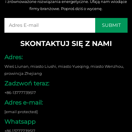
i zrównoważone rozwiązania energetyczne. Ufają nam wiodące
firmy branżowe. Poproś dziś o wycenę.
SKONTAKTUJ SIĘ Z NAMI
Adres:
Wieś Liunan, miasto Liushi, miasto Yueqing, miasto Wenzhou,
prowincja Zhejiang
Zadzwoń teraz:
+86-13777739517
Adres e-mail:
[email protected]
Whatsapp
+86 13777739517