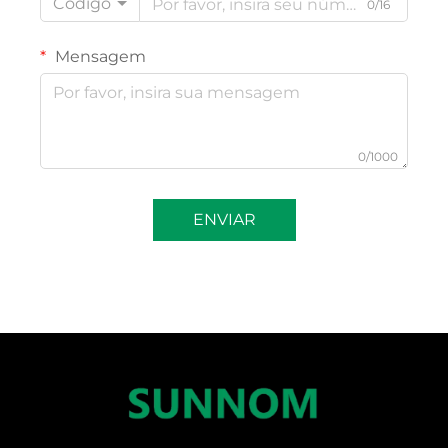
Código
0/16
Mensagem
0/1000
ENVIAR