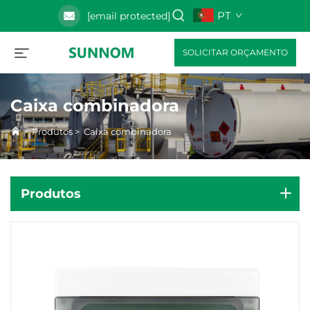
PT
[email protected]
SOLICITAR ORÇAMENTO
Caixa combinadora
>
Produtos
>
Caixa combinadora
Produtos