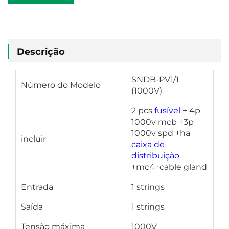
ORÇAMENTO
Descrição
SNDB-PV1/1
Número do Modelo
(1000V)
2 pcs
fusível
+ 4p
1000v mcb +3p
1000v spd +ha
incluir
caixa de
distribuição
+mc4+cable gland
Entrada
1 strings
Saída
1 strings
Tensão máxima
1000V