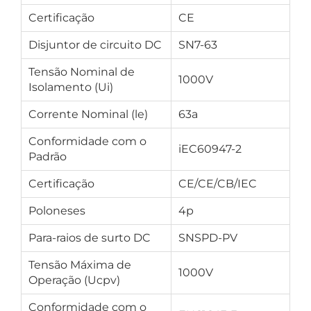
Certificação
CE
Disjuntor de circuito DC
SN7-63
Tensão Nominal de
1000V
Isolamento (Ui)
Corrente Nominal (le)
63a
Conformidade com o
iEC60947-2
Padrão
Certificação
CE/CE/CB/IEC
Poloneses
4p
Para-raios de surto DC
SNSPD-PV
Tensão Máxima de
1000V
Operação (Ucpv)
Conformidade com o