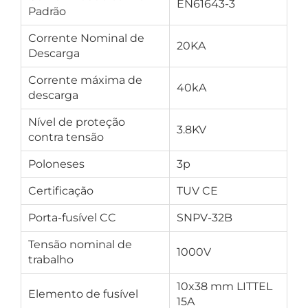
EN61643-3
Padrão
Corrente Nominal de
20KA
Descarga
Corrente máxima de
40kA
descarga
Nível de proteção
3.8KV
contra tensão
Poloneses
3p
Certificação
TUV CE
Porta-fusível CC
SNPV-32B
Tensão nominal de
1000V
trabalho
10x38 mm LITTEL
Elemento de fusível
15A