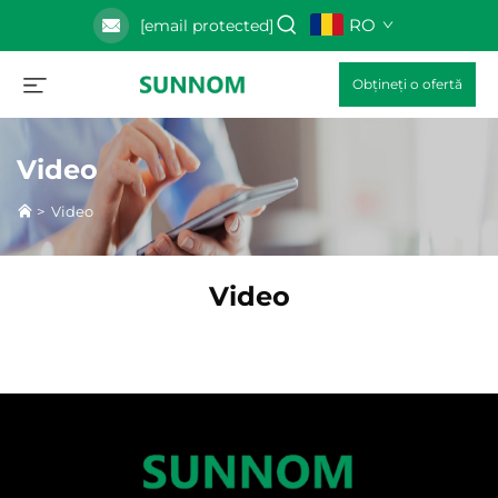
RO
[email protected]
Obțineți o ofertă
Video
>
Video
Video