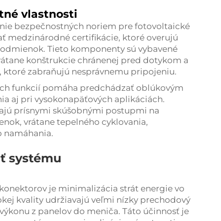
né vlastnosti
anie bezpečnostných noriem pre fotovoltaické
 medzinárodné certifikácie, ktoré overujú
podmienok. Tieto komponenty sú vybavené
rátane konštrukcie chránenej pred dotykom a
 ktoré zabraňujú nesprávnemu pripojeniu.
ých funkcií pomáha predchádzať oblúkovým
a aj pri vysokonapäťových aplikáciách.
zajú prísnymi skúšobnými postupmi na
nok, vrátane tepelného cyklovania,
o namáhania.
sť systému
konektorov je minimalizácia strát energie vo
kej kvality udržiavajú veľmi nízky prechodový
ýkonu z panelov do meniča. Táto účinnosť je