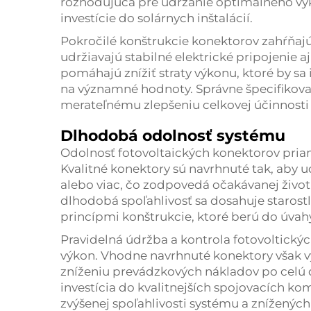
rozhodujúca pre udržanie optimálneho vý
investície do solárnych inštalácií.
Pokročilé konštrukcie konektorov zahŕňajú
udržiavajú stabilné elektrické pripojenie aj
pomáhajú znížiť straty výkonu, ktoré by s
na významné hodnoty. Správne špecifikova
merateľnému zlepšeniu celkovej účinnosti
Dlhodobá odolnosť systému
Odolnosť fotovoltaických konektorov priam
Kvalitné konektory sú navrhnuté tak, aby u
alebo viac, čo zodpovedá očakávanej živo
dlhodobá spoľahlivosť sa dosahuje staros
princípmi konštrukcie, ktoré berú do úvah
Pravidelná údržba a kontrola fotovoltický
výkon. Vhodne navrhnuté konektory však v
zníženiu prevádzkových nákladov po celú 
investícia do kvalitnejších spojovacích 
zvýšenej spoľahlivosti systému a zníženýc