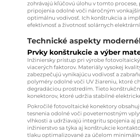
zohrávajú kľúčovú úlohu v tomto procese, 
pripojenia odolné voči náročným vonkajš
optimálnu vodivosť. Ich konštrukcia a im
efektívnosť a životnosť solárnych elektrární
Technické aspekty modernéh
Prvky konštrukcie a výber mate
Inžiniersky prístup pri výrobe fotovoltai
viacerých faktorov. Materiály vysokej kval
zabezpečujú vynikajúcu vodivosť a zabraňu
polyméry odolné voči UV žiareniu, ktoré 
degradáciou prostredím. Tieto konštrukčn
konektorov, ktoré udržia stabilné elektric
Pokročilé fotovoltaické konektory obsahu
tesnenia odolné voči poveternostným vply
vlhkosti a udržiavajú integritu spojenia aj
inžinierstvo sa týka aj konštrukcie kontakt
tlaku optimalizované za účelom minimálne