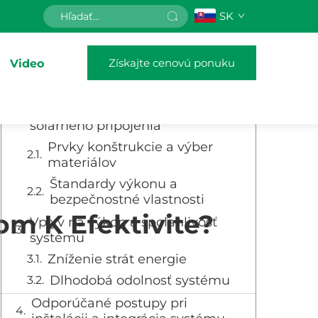
SK
Obsah
Získajte cenovú ponuku
Video
Pochopenie kľúčovej úlohy
solárnych spájacích systémov
Technické aspekty moderného
solárneho pripojenia
Prvky konštrukcie a výber
materiálov
Štandardy výkonu a
bezpečnostné vlastnosti
om K Efektivite?
Vplyv na výkon a spoľahlivosť
systému
Zníženie strát energie
Dlhodobá odolnosť systému
Odporúčané postupy pri