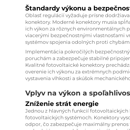
Štandardy výkonu a bezpečnost
Oblasť regulácií vyžaduje prísne dodržiav
konektory. Moderné konektory musia spĺňať
ich výkon za rôznych environmentálnych 
viacerými bezpečnostnými vlastnosťami v
systémov spojenia odolných proti chybám,
Implementácia pokročilých bezpečnostn
poruchám a zabezpečuje stabilné pripojeni
Kvalitné fotovoltaické konektory prechád
overenie ich výkonu za extrémnych podmie
vystavenia vlhkosti a skúšok mechanickéh
Vplyv na výkon a spoľahlivo
Zníženie strát energie
Jednou z hlavných funkcií fotovoltaických 
fotovoltaických systémoch. Konektory vyso
odpor, čo zabezpečuje maximálny prenos v