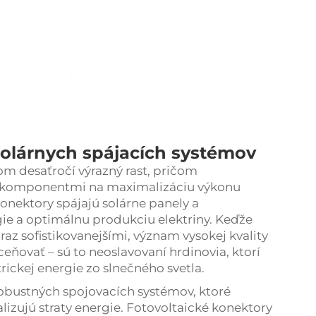
solárnych spájacích systémov
om desaťročí výrazný rast, pričom
mi komponentmi na maximalizáciu výkonu
konektory spájajú solárne panely a
e a optimálnu produkciu elektriny. Keďže
raz sofistikovanejšími, význam vysokej kvality
ovať – sú to neoslavovaní hrdinovia, ktorí
trickej energie zo slnečného svetla.
robustných spojovacích systémov, ktoré
izujú straty energie.
Fotovoltaické konektory