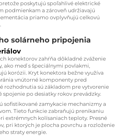
pretože poskytujú spoľahlivé elektrické
ím podmienkam a zároveň udržiavajú
plementácia priamo ovplyvňujú celkovú
.
o solárneho pripojenia
riálov
ckých konektorov zahŕňa dôkladné zváženie
ity, ako meď s špeciálnymi povlakmi,
jú korózii. Kryt konektora bežne využíva
chránia vnútorné komponenty pred
é rozhodnutia sú základom pre vytvorenie
ké spojenie po desiatky rokov prevádzky.
jú sofistikované zamykacie mechanizmy a
vom. Tieto funkcie zabraňujú prenikaniu
 pri extrémnych kolísaniach teploty. Presné
ov, pri ktorých je plocha povrchu a rozloženie
ho straty energie.