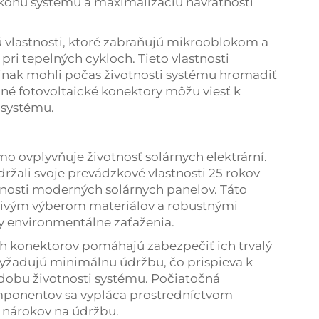
konu systému a maximalizáciu návratnosti
 vlastnosti, ktoré zabraňujú mikrooblokom a
 pri tepelných cykloch. Tieto vlastnosti
a inak mohli počas životnosti systému hromadiť
né fotovoltaické konektory môžu viesť k
 systému.
o ovplyvňuje životnosť solárnych elektrární.
držali svoje prevádzkové vlastnosti 25 rokov
tnosti moderných solárnych panelov. Táto
tlivým výberom materiálov a robustnými
y environmentálne zaťaženia.
ch konektorov pomáhajú zabezpečiť ich trvalý
yžadujú minimálnu údržbu, čo prispieva k
dobu životnosti systému. Počiatočná
komponentov sa vypláca prostredníctvom
h nárokov na údržbu.