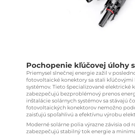
Pochopenie kľúčovej úlohy 
Priemysel slnečnej energie zažil v posledn
fotovoltaické konektory sa stali kľúčový
systémov. Tieto špecializované elektrické 
zabezpečujú bezproblémový prenos energi
inštalácie solárnych systémov sa stávajú čo
fotovoltaických konektorov nemožno podceň
zaisťujú spoľahlivú a efektívnu výrobu elek
Moderné solárne polia výrazne závisia od 
zabezpečujú stabilný tok energie a minimal