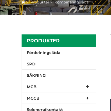
>
Produkter
>
Kombinéringslåda
PRODUKTER
Fördelningslåda
SPD
SÄKRING
MCB
MCCB
Solenergikontakt