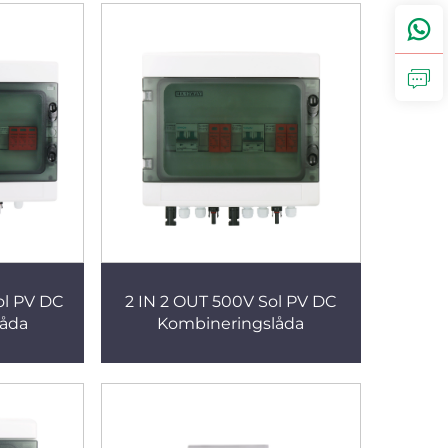
ol PV DC
2 IN 2 OUT 500V Sol PV DC
låda
Kombineringslåda