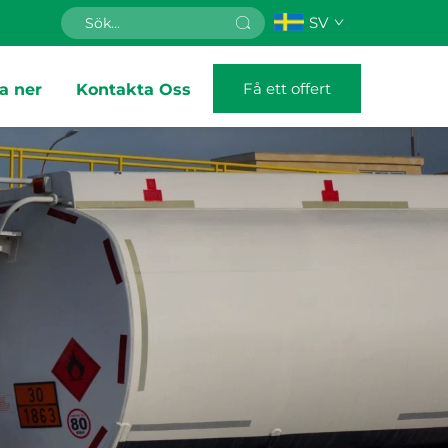
SV
Få ett offert
a ner
Kontakta Oss