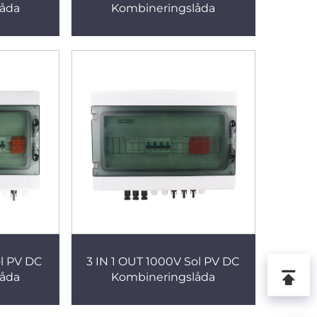
låda
Kombineringslåda
ol PV DC
3 IN 1 OUT 1000V Sol PV DC
låda
Kombineringslåda