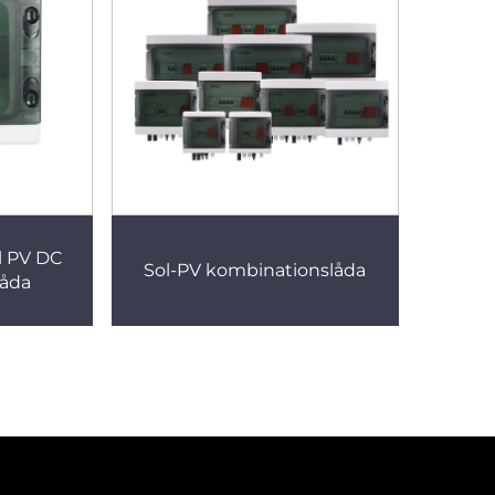
l PV DC
Sol-PV kombinationslåda
låda