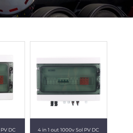
l PV DC
4 in 1 out 1000v Sol PV DC