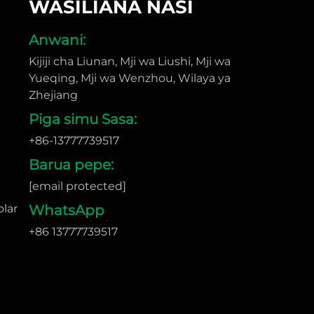
WASILIANA NASI
Anwani:
Kijiji cha Liunan, Mji wa Liushi, Mji wa
Yueqing, Mji wa Wenzhou, Wilaya ya
Zhejiang
Piga simu Sasa:
+86-13777739517
Barua pepe:
[email protected]
olar
WhatsApp
+86 13777739517