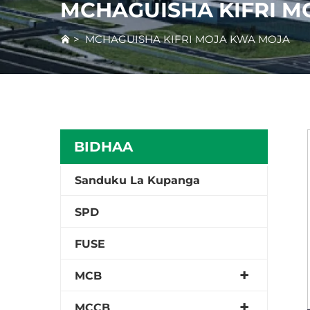
MCHAGUISHA KIFRI M
>
MCHAGUISHA KIFRI MOJA KWA MOJA
BIDHAA
Sanduku La Kupanga
SPD
FUSE
MCB
MCCB