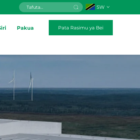
SW
Pata Rasimu ya Bei
iri
Pakua