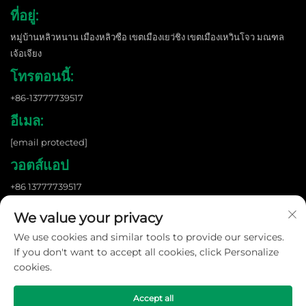
ที่อยู่:
หมู่บ้านหลิวหนาน เมืองหลิวซือ เขตเมืองเยว่ชิง เขตเมืองเหวินโจว มณฑล
เจ้อเจียง
โทรตอนนี้:
+86-13777739517
อีเมล:
[email protected]
วอตส์แอป
+86 13777739517
We value your privacy
We use cookies and similar tools to provide our services.
ลิขสิทธิ์ © 2026 บริษัท Wenzhou Shangnuo New Energy Co., Ltd. ทั้งหมด.
สงวนสิทธิ์ทุกอย่าง. |
นโยบายความเป็นส่วนตัว
If you don't want to accept all cookies, click Personalize
cookies.
Accept all