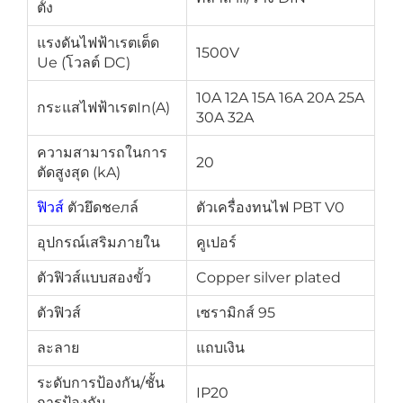
ตั้ง
แรงดันไฟฟ้าเรตเต็ด
1500V
Ue (โวลต์ DC)
10A 12A 15A 16A 20A 25A
กระแสไฟฟ้าเรตIn(A)
30A 32A
ความสามารถในการ
20
ตัดสูงสุด (kA)
ฟิวส์
ตัวยึดชелล์
ตัวเครื่องทนไฟ PBT V0
อุปกรณ์เสริมภายใน
คูเปอร์
ตัวฟิวส์แบบสองขั้ว
Copper silver plated
ตัวฟิวส์
เซรามิกส์ 95
ละลาย
แถบเงิน
ระดับการป้องกัน/ชั้น
IP20
การป้องกัน