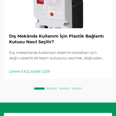
Dış Mekânda Kullanım İçin Plastik Bağlantı
Kutusu Nasıl Seçilir?
Dış mekânlarda kullanılan elektrik tesisatları için
doğru plastik birleşim kutusunu seçmek, doğrudan
güvenlik, dayanıklılık ve elektrik kodlarına uyum
üzerinde etki yapan çok sayıda faktörü dikkatle
DAHA FAZLASINI GÖR
değerlendirmeyi gerektirir. Dış ortamlar, benzersiz
zorluklar sunar...