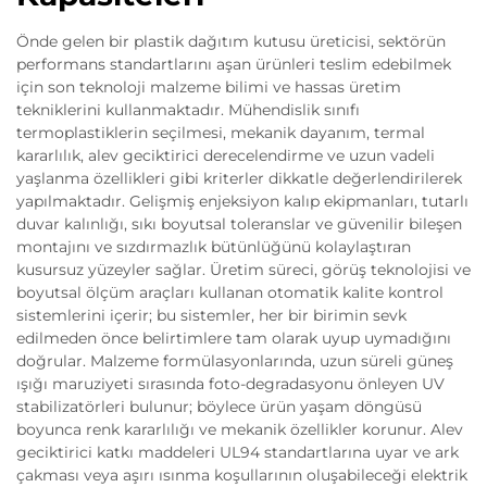
Önde gelen bir plastik dağıtım kutusu üreticisi, sektörün
performans standartlarını aşan ürünleri teslim edebilmek
için son teknoloji malzeme bilimi ve hassas üretim
tekniklerini kullanmaktadır. Mühendislik sınıfı
termoplastiklerin seçilmesi, mekanik dayanım, termal
kararlılık, alev geciktirici derecelendirme ve uzun vadeli
yaşlanma özellikleri gibi kriterler dikkatle değerlendirilerek
yapılmaktadır. Gelişmiş enjeksiyon kalıp ekipmanları, tutarlı
duvar kalınlığı, sıkı boyutsal toleranslar ve güvenilir bileşen
montajını ve sızdırmazlık bütünlüğünü kolaylaştıran
kusursuz yüzeyler sağlar. Üretim süreci, görüş teknolojisi ve
boyutsal ölçüm araçları kullanan otomatik kalite kontrol
sistemlerini içerir; bu sistemler, her bir birimin sevk
edilmeden önce belirtimlere tam olarak uyup uymadığını
doğrular. Malzeme formülasyonlarında, uzun süreli güneş
ışığı maruziyeti sırasında foto-degradasyonu önleyen UV
stabilizatörleri bulunur; böylece ürün yaşam döngüsü
boyunca renk kararlılığı ve mekanik özellikler korunur. Alev
geciktirici katkı maddeleri UL94 standartlarına uyar ve ark
çakması veya aşırı ısınma koşullarının oluşabileceği elektrik