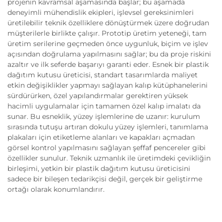
projenin kavramsal aşamasında başlar; bu aşamada
deneyimli mühendislik ekipleri, işlevsel gereksinimleri
üretilebilir teknik özelliklere dönüştürmek üzere doğrudan
müşterilerle birlikte çalışır. Prototip üretim yeteneği, tam
üretim serilerine geçmeden önce uygunluk, biçim ve işlev
açısından doğrulama yapılmasını sağlar; bu da proje riskini
azaltır ve ilk seferde başarıyı garanti eder. Esnek bir plastik
dağıtım kutusu üreticisi, standart tasarımlarda maliyet
etkin değişiklikler yapmayı sağlayan kalıp kütüphanelerini
sürdürürken, özel yapılandırmalar gerektiren yüksek
hacimli uygulamalar için tamamen özel kalıp imalatı da
sunar. Bu esneklik, yüzey işlemlerine de uzanır: kurulum
sırasında tutuşu artıran dokulu yüzey işlemleri, tanımlama
plakaları için etiketleme alanları ve kapakları açmadan
görsel kontrol yapılmasını sağlayan şeffaf pencereler gibi
özellikler sunulur. Teknik uzmanlık ile üretimdeki çevikliğin
birleşimi, yetkin bir plastik dağıtım kutusu üreticisini
sadece bir bileşen tedarikçisi değil, gerçek bir geliştirme
ortağı olarak konumlandırır.