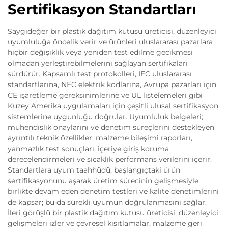
Sertifikasyon Standartları
Saygıdeğer bir plastik dağıtım kutusu üreticisi, düzenleyici
uyumluluğa öncelik verir ve ürünleri uluslararası pazarlara
hiçbir değişiklik veya yeniden test edilme gecikmesi
olmadan yerleştirebilmelerini sağlayan sertifikaları
sürdürür. Kapsamlı test protokolleri, IEC uluslararası
standartlarına, NEC elektrik kodlarına, Avrupa pazarları için
CE işaretleme gereksinimlerine ve UL listelemeleri gibi
Kuzey Amerika uygulamaları için çeşitli ulusal sertifikasyon
sistemlerine uygunluğu doğrular. Uyumluluk belgeleri;
mühendislik onaylarını ve denetim süreçlerini destekleyen
ayrıntılı teknik özellikler, malzeme bileşimi raporları,
yanmazlık test sonuçları, içeriye giriş koruma
derecelendirmeleri ve sıcaklık performans verilerini içerir.
Standartlara uyum taahhüdü, başlangıçtaki ürün
sertifikasyonunu aşarak üretim sürecinin gelişmesiyle
birlikte devam eden denetim testleri ve kalite denetimlerini
de kapsar; bu da sürekli uyumun doğrulanmasını sağlar.
İleri görüşlü bir plastik dağıtım kutusu üreticisi, düzenleyici
gelişmeleri izler ve çevresel kısıtlamalar, malzeme geri