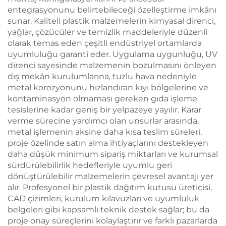
entegrasyonunu belirtebileceği özelleştirme imkânı
sunar. Kaliteli plastik malzemelerin kimyasal direnci,
yağlar, çözücüler ve temizlik maddeleriyle düzenli
olarak temas eden çeşitli endüstriyel ortamlarda
uyumluluğu garanti eder. Uygulama uygunluğu, UV
direnci sayesinde malzemenin bozulmasını önleyen
dış mekân kurulumlarına, tuzlu hava nedeniyle
metal korozyonunu hızlandıran kıyı bölgelerine ve
kontaminasyon olmaması gereken gıda işleme
tesislerine kadar geniş bir yelpazeye yayılır. Karar
verme sürecine yardımcı olan unsurlar arasında,
metal işlemenin aksine daha kısa teslim süreleri,
proje özelinde satın alma ihtiyaçlarını destekleyen
daha düşük minimum sipariş miktarları ve kurumsal
sürdürülebilirlik hedefleriyle uyumlu geri
dönüştürülebilir malzemelerin çevresel avantajı yer
alır. Profesyonel bir plastik dağıtım kutusu üreticisi,
CAD çizimleri, kurulum kılavuzları ve uyumluluk
belgeleri gibi kapsamlı teknik destek sağlar; bu da
proje onay süreçlerini kolaylaştırır ve farklı pazarlarda