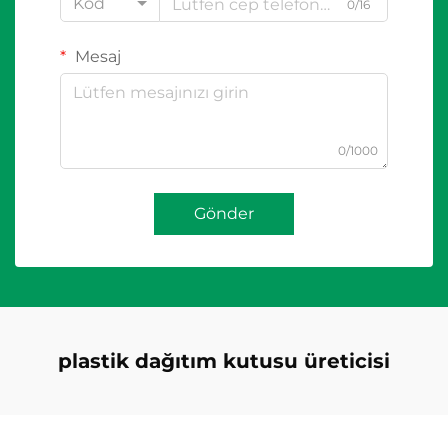
Kod
0/16
Mesaj
0/1000
Gönder
plastik dağıtım kutusu üreticisi