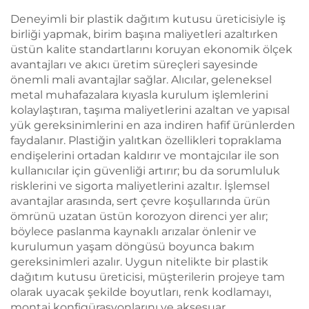
Deneyimli bir plastik dağıtım kutusu üreticisiyle iş
birliği yapmak, birim başına maliyetleri azaltırken
üstün kalite standartlarını koruyan ekonomik ölçek
avantajları ve akıcı üretim süreçleri sayesinde
önemli mali avantajlar sağlar. Alıcılar, geleneksel
metal muhafazalara kıyasla kurulum işlemlerini
kolaylaştıran, taşıma maliyetlerini azaltan ve yapısal
yük gereksinimlerini en aza indiren hafif ürünlerden
faydalanır. Plastiğin yalıtkan özellikleri topraklama
endişelerini ortadan kaldırır ve montajcılar ile son
kullanıcılar için güvenliği artırır; bu da sorumluluk
risklerini ve sigorta maliyetlerini azaltır. İşlemsel
avantajlar arasında, sert çevre koşullarında ürün
ömrünü uzatan üstün korozyon direnci yer alır;
böylece paslanma kaynaklı arızalar önlenir ve
kurulumun yaşam döngüsü boyunca bakım
gereksinimleri azalır. Uygun nitelikte bir plastik
dağıtım kutusu üreticisi, müşterilerin projeye tam
olarak uyacak şekilde boyutları, renk kodlamayı,
montaj konfigürasyonlarını ve aksesuar