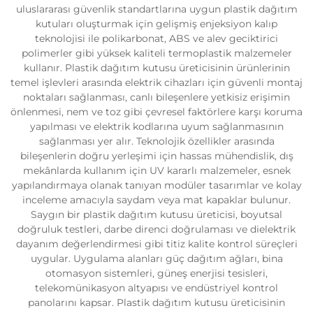
uluslararası güvenlik standartlarına uygun plastik dağıtım
kutuları oluşturmak için gelişmiş enjeksiyon kalıp
teknolojisi ile polikarbonat, ABS ve alev geciktirici
polimerler gibi yüksek kaliteli termoplastik malzemeler
kullanır. Plastik dağıtım kutusu üreticisinin ürünlerinin
temel işlevleri arasında elektrik cihazları için güvenli montaj
noktaları sağlanması, canlı bileşenlere yetkisiz erişimin
önlenmesi, nem ve toz gibi çevresel faktörlere karşı koruma
yapılması ve elektrik kodlarına uyum sağlanmasının
sağlanması yer alır. Teknolojik özellikler arasında
bileşenlerin doğru yerleşimi için hassas mühendislik, dış
mekânlarda kullanım için UV kararlı malzemeler, esnek
yapılandırmaya olanak tanıyan modüler tasarımlar ve kolay
inceleme amacıyla saydam veya mat kapaklar bulunur.
Saygın bir plastik dağıtım kutusu üreticisi, boyutsal
doğruluk testleri, darbe direnci doğrulaması ve dielektrik
dayanım değerlendirmesi gibi titiz kalite kontrol süreçleri
uygular. Uygulama alanları güç dağıtım ağları, bina
otomasyon sistemleri, güneş enerjisi tesisleri,
telekomünikasyon altyapısı ve endüstriyel kontrol
panolarını kapsar. Plastik dağıtım kutusu üreticisinin