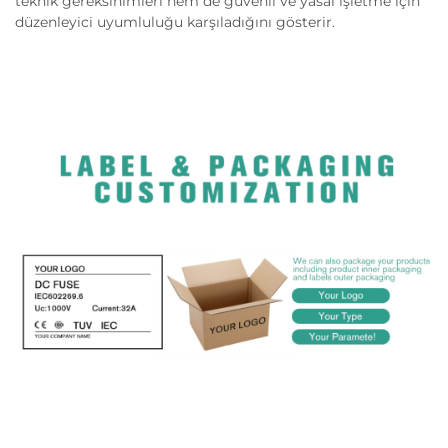
teknik gereksinimleri hem de güvenli ve yasal işletme için
düzenleyici uyumluluğu karşıladığını gösterir.