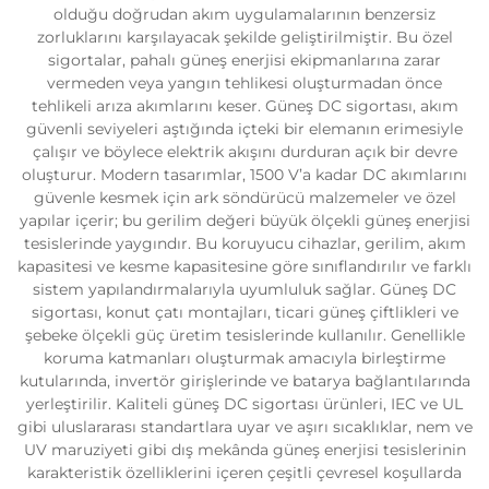
olduğu doğrudan akım uygulamalarının benzersiz
zorluklarını karşılayacak şekilde geliştirilmiştir. Bu özel
sigortalar, pahalı güneş enerjisi ekipmanlarına zarar
vermeden veya yangın tehlikesi oluşturmadan önce
tehlikeli arıza akımlarını keser. Güneş DC sigortası, akım
güvenli seviyeleri aştığında içteki bir elemanın erimesiyle
çalışır ve böylece elektrik akışını durduran açık bir devre
oluşturur. Modern tasarımlar, 1500 V’a kadar DC akımlarını
güvenle kesmek için ark söndürücü malzemeler ve özel
yapılar içerir; bu gerilim değeri büyük ölçekli güneş enerjisi
tesislerinde yaygındır. Bu koruyucu cihazlar, gerilim, akım
kapasitesi ve kesme kapasitesine göre sınıflandırılır ve farklı
sistem yapılandırmalarıyla uyumluluk sağlar. Güneş DC
sigortası, konut çatı montajları, ticari güneş çiftlikleri ve
şebeke ölçekli güç üretim tesislerinde kullanılır. Genellikle
koruma katmanları oluşturmak amacıyla birleştirme
kutularında, invertör girişlerinde ve batarya bağlantılarında
yerleştirilir. Kaliteli güneş DC sigortası ürünleri, IEC ve UL
gibi uluslararası standartlara uyar ve aşırı sıcaklıklar, nem ve
UV maruziyeti gibi dış mekânda güneş enerjisi tesislerinin
karakteristik özelliklerini içeren çeşitli çevresel koşullarda