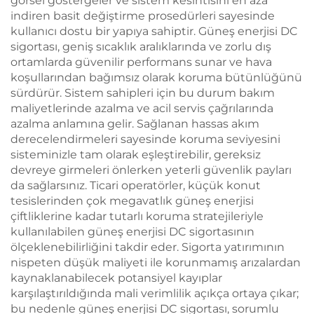
görsel göstergeler ve sistem kesintisini en aza
indiren basit değiştirme prosedürleri sayesinde
kullanıcı dostu bir yapıya sahiptir. Güneş enerjisi DC
sigortası, geniş sıcaklık aralıklarında ve zorlu dış
ortamlarda güvenilir performans sunar ve hava
koşullarından bağımsız olarak koruma bütünlüğünü
sürdürür. Sistem sahipleri için bu durum bakım
maliyetlerinde azalma ve acil servis çağrılarında
azalma anlamına gelir. Sağlanan hassas akım
derecelendirmeleri sayesinde koruma seviyesini
sisteminizle tam olarak eşleştirebilir, gereksiz
devreye girmeleri önlerken yeterli güvenlik payları
da sağlarsınız. Ticari operatörler, küçük konut
tesislerinden çok megavatlık güneş enerjisi
çiftliklerine kadar tutarlı koruma stratejileriyle
kullanılabilen güneş enerjisi DC sigortasının
ölçeklenebilirliğini takdir eder. Sigorta yatırımının
nispeten düşük maliyeti ile korunmamış arızalardan
kaynaklanabilecek potansiyel kayıplar
karşılaştırıldığında mali verimlilik açıkça ortaya çıkar;
bu nedenle güneş enerjisi DC sigortası, sorumlu