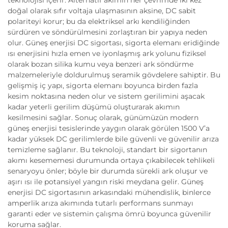
doğal olarak sıfır voltaja ulaşmasının aksine, DC sabit
polariteyi korur; bu da elektriksel arkı kendiliğinden
sürdüren ve söndürülmesini zorlaştıran bir yapıya neden
olur. Güneş enerjisi DC sigortası, sigorta elemanı eridiğinde
ısı enerjisini hızla emen ve iyonlaşmış ark yolunu fiziksel
olarak bozan silika kumu veya benzeri ark söndürme
malzemeleriyle doldurulmuş seramik gövdelere sahiptir. Bu
gelişmiş iç yapı, sigorta elemanı boyunca birden fazla
kesim noktasına neden olur ve sistem gerilimini aşacak
kadar yeterli gerilim düşümü oluşturarak akımın
kesilmesini sağlar. Sonuç olarak, günümüzün modern
güneş enerjisi tesislerinde yaygın olarak görülen 1500 V’a
kadar yüksek DC gerilimlerde bile güvenli ve güvenilir arıza
temizleme sağlanır. Bu teknoloji, standart bir sigortanın
akımı kesememesi durumunda ortaya çıkabilecek tehlikeli
senaryoyu önler; böyle bir durumda sürekli ark oluşur ve
aşırı ısı ile potansiyel yangın riski meydana gelir. Güneş
enerjisi DC sigortasının arkasındaki mühendislik, binlerce
amperlik arıza akımında tutarlı performans sunmayı
garanti eder ve sistemin çalışma ömrü boyunca güvenilir
koruma sağlar.