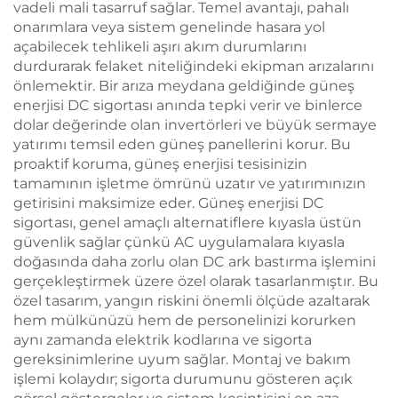
vadeli mali tasarruf sağlar. Temel avantajı, pahalı
onarımlara veya sistem genelinde hasara yol
açabilecek tehlikeli aşırı akım durumlarını
durdurarak felaket niteliğindeki ekipman arızalarını
önlemektir. Bir arıza meydana geldiğinde güneş
enerjisi DC sigortası anında tepki verir ve binlerce
dolar değerinde olan invertörleri ve büyük sermaye
yatırımı temsil eden güneş panellerini korur. Bu
proaktif koruma, güneş enerjisi tesisinizin
tamamının işletme ömrünü uzatır ve yatırımınızın
getirisini maksimize eder. Güneş enerjisi DC
sigortası, genel amaçlı alternatiflere kıyasla üstün
güvenlik sağlar çünkü AC uygulamalara kıyasla
doğasında daha zorlu olan DC ark bastırma işlemini
gerçekleştirmek üzere özel olarak tasarlanmıştır. Bu
özel tasarım, yangın riskini önemli ölçüde azaltarak
hem mülkünüzü hem de personelinizi korurken
aynı zamanda elektrik kodlarına ve sigorta
gereksinimlerine uyum sağlar. Montaj ve bakım
işlemi kolaydır; sigorta durumunu gösteren açık