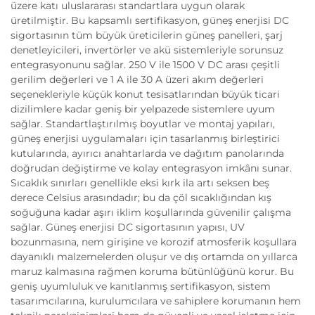
üzere katı uluslararası standartlara uygun olarak
üretilmiştir. Bu kapsamlı sertifikasyon, güneş enerjisi DC
sigortasının tüm büyük üreticilerin güneş panelleri, şarj
denetleyicileri, invertörler ve akü sistemleriyle sorunsuz
entegrasyonunu sağlar. 250 V ile 1500 V DC arası çeşitli
gerilim değerleri ve 1 A ile 30 A üzeri akım değerleri
seçenekleriyle küçük konut tesisatlarından büyük ticari
dizilimlere kadar geniş bir yelpazede sistemlere uyum
sağlar. Standartlaştırılmış boyutlar ve montaj yapıları,
güneş enerjisi uygulamaları için tasarlanmış birleştirici
kutularında, ayırıcı anahtarlarda ve dağıtım panolarında
doğrudan değiştirme ve kolay entegrasyon imkânı sunar.
Sıcaklık sınırları genellikle eksi kırk ila artı seksen beş
derece Celsius arasındadır; bu da çöl sıcaklığından kış
soğuğuna kadar aşırı iklim koşullarında güvenilir çalışma
sağlar. Güneş enerjisi DC sigortasının yapısı, UV
bozunmasına, nem girişine ve korozif atmosferik koşullara
dayanıklı malzemelerden oluşur ve dış ortamda on yıllarca
maruz kalmasına rağmen koruma bütünlüğünü korur. Bu
geniş uyumluluk ve kanıtlanmış sertifikasyon, sistem
tasarımcılarına, kurulumcılara ve sahiplere korumanın hem