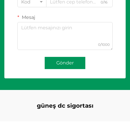
Kod
0/16
Mesaj
0/1000
Gönder
güneş dc sigortası