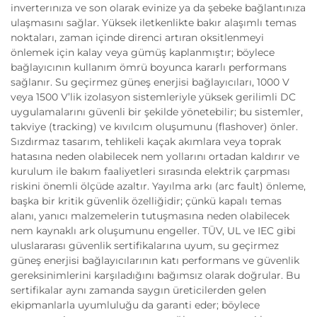
inverterınıza ve son olarak evinize ya da şebeke bağlantınıza
ulaşmasını sağlar. Yüksek iletkenlikte bakır alaşımlı temas
noktaları, zaman içinde direnci artıran oksitlenmeyi
önlemek için kalay veya gümüş kaplanmıştır; böylece
bağlayıcının kullanım ömrü boyunca kararlı performans
sağlanır. Su geçirmez güneş enerjisi bağlayıcıları, 1000 V
veya 1500 V’lik izolasyon sistemleriyle yüksek gerilimli DC
uygulamalarını güvenli bir şekilde yönetebilir; bu sistemler,
takviye (tracking) ve kıvılcım oluşumunu (flashover) önler.
Sızdırmaz tasarım, tehlikeli kaçak akımlara veya toprak
hatasına neden olabilecek nem yollarını ortadan kaldırır ve
kurulum ile bakım faaliyetleri sırasında elektrik çarpması
riskini önemli ölçüde azaltır. Yayılma arkı (arc fault) önleme,
başka bir kritik güvenlik özelliğidir; çünkü kapalı temas
alanı, yanıcı malzemelerin tutuşmasına neden olabilecek
nem kaynaklı ark oluşumunu engeller. TÜV, UL ve IEC gibi
uluslararası güvenlik sertifikalarına uyum, su geçirmez
güneş enerjisi bağlayıcılarının katı performans ve güvenlik
gereksinimlerini karşıladığını bağımsız olarak doğrular. Bu
sertifikalar aynı zamanda saygın üreticilerden gelen
ekipmanlarla uyumluluğu da garanti eder; böylece