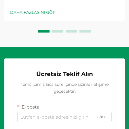
ekipmanları gerektiren benzersiz işletme zorluklarıyla
karşı karşıyadır. Mevcut çeşitli ayırma çözümleri
DAHA FAZLASINI GÖR
arasında döner izolatör anahtarlar öncü seçim olarak
ortaya çıkmıştır...
Ücretsiz Teklif Alın
Temsilcimiz kısa süre içinde sizinle iletişime
geçecektir.
E-posta
0/100