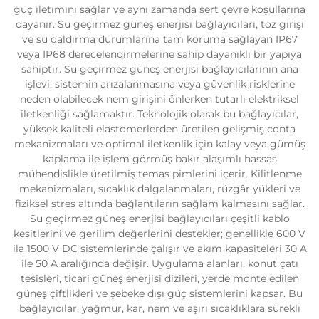
güç iletimini sağlar ve aynı zamanda sert çevre koşullarına
dayanır. Su geçirmez güneş enerjisi bağlayıcıları, toz girişi
ve su daldırma durumlarına tam koruma sağlayan IP67
veya IP68 derecelendirmelerine sahip dayanıklı bir yapıya
sahiptir. Su geçirmez güneş enerjisi bağlayıcılarının ana
işlevi, sistemin arızalanmasına veya güvenlik risklerine
neden olabilecek nem girişini önlerken tutarlı elektriksel
iletkenliği sağlamaktır. Teknolojik olarak bu bağlayıcılar,
yüksek kaliteli elastomerlerden üretilen gelişmiş conta
mekanizmaları ve optimal iletkenlik için kalay veya gümüş
kaplama ile işlem görmüş bakır alaşımlı hassas
mühendislikle üretilmiş temas pimlerini içerir. Kilitlenme
mekanizmaları, sıcaklık dalgalanmaları, rüzgâr yükleri ve
fiziksel stres altında bağlantıların sağlam kalmasını sağlar.
Su geçirmez güneş enerjisi bağlayıcıları çeşitli kablo
kesitlerini ve gerilim değerlerini destekler; genellikle 600 V
ila 1500 V DC sistemlerinde çalışır ve akım kapasiteleri 30 A
ile 50 A aralığında değişir. Uygulama alanları, konut çatı
tesisleri, ticari güneş enerjisi dizileri, yerde monte edilen
güneş çiftlikleri ve şebeke dışı güç sistemlerini kapsar. Bu
bağlayıcılar, yağmur, kar, nem ve aşırı sıcaklıklara sürekli