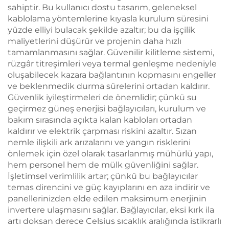
sahiptir. Bu kullanıcı dostu tasarım, geleneksel
kablolama yöntemlerine kıyasla kurulum süresini
yüzde elliyi bulacak şekilde azaltır; bu da işçilik
maliyetlerini düşürür ve projenin daha hızlı
tamamlanmasını sağlar. Güvenilir kilitleme sistemi,
rüzgâr titreşimleri veya termal genleşme nedeniyle
oluşabilecek kazara bağlantının kopmasını engeller
ve beklenmedik durma sürelerini ortadan kaldırır.
Güvenlik iyileştirmeleri de önemlidir; çünkü su
geçirmez güneş enerjisi bağlayıcıları, kurulum ve
bakım sırasında açıkta kalan kabloları ortadan
kaldırır ve elektrik çarpması riskini azaltır. Sızan
nemle ilişkili ark arızalarını ve yangın risklerini
önlemek için özel olarak tasarlanmış mühürlü yapı,
hem personel hem de mülk güvenliğini sağlar.
İşletimsel verimlilik artar; çünkü bu bağlayıcılar
temas direncini ve güç kayıplarını en aza indirir ve
panellerinizden elde edilen maksimum enerjinin
invertere ulaşmasını sağlar. Bağlayıcılar, eksi kırk ila
artı doksan derece Celsius sıcaklık aralığında istikrarlı