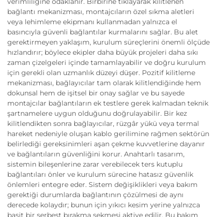
verimliliğine odaklanır. Birbirine tıklayarak kilitlenen
bağlantı mekanizması, montajcıların özel sıkma aletleri
veya lehimleme ekipmanı kullanmadan yalnızca el
basıncıyla güvenli bağlantılar kurmalarını sağlar. Bu alet
gerektirmeyen yaklaşım, kurulum süreçlerini önemli ölçüde
hızlandırır; böylece ekipler daha büyük projeleri daha sıkı
zaman çizelgeleri içinde tamamlayabilir ve doğru kurulum
için gerekli olan uzmanlık düzeyi düşer. Pozitif kilitleme
mekanizması, bağlayıcılar tam olarak kilitlendiğinde hem
dokunsal hem de işitsel bir onay sağlar ve bu sayede
montajcılar bağlantıların ek testlere gerek kalmadan teknik
şartnamelere uygun olduğunu doğrulayabilir. Bir kez
kilitlendikten sonra bağlayıcılar, rüzgâr yükü veya termal
hareket nedeniyle oluşan kablo gerilimine rağmen sektörün
belirlediği gereksinimleri aşan çekme kuvvetlerine dayanır
ve bağlantıların güvenliğini korur. Anahtarlı tasarım,
sistemin bileşenlerine zarar verebilecek ters kutuplu
bağlantıları önler ve kurulum sürecine hatasız güvenlik
önlemleri entegre eder. Sistem değişiklikleri veya bakım
gerektiği durumlarda bağlantının çözülmesi de aynı
derecede kolaydır; bunun için yıkıcı kesim yerine yalnızca
basit bir serbest bırakma sekmesi aktive edilir. Bu bakım