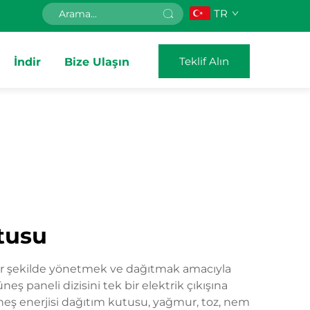
TR
Teklif Alın
İndir
Bize Ulaşın
tusu
 bir şekilde yönetmek ve dağıtmak amacıyla
neş paneli dizisini tek bir elektrik çıkışına
güneş enerjisi dağıtım kutusu, yağmur, toz, nem