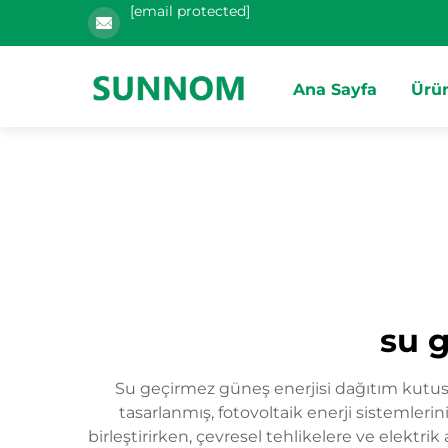
[email protected]
Ana Sayfa
Ürün
su 
Su geçirmez güneş enerjisi dağıtım kutusu
tasarlanmış, fotovoltaik enerji sistemlerini
birleştirirken, çevresel tehlikelere ve elektr