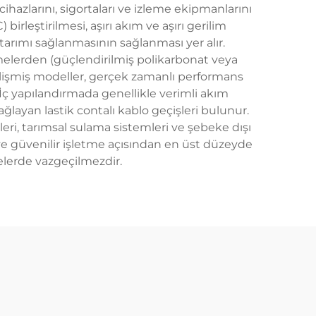
cihazlarını, sigortaları ve izleme ekipmanlarını
irleştirilmesi, aşırı akım ve aşırı gerilim
arımı sağlanmasının sağlanması yer alır.
melerden (güçlendirilmiş polikarbonat veya
elişmiş modeller, gerçek zamanlı performans
r. İç yapılandırmada genellikle verimli akım
ğlayan lastik contalı kablo geçişleri bulunur.
sleri, tarımsal sulama sistemleri ve şebeke dışı
e güvenilir işletme açısından en üst düzeyde
elerde vazgeçilmezdir.