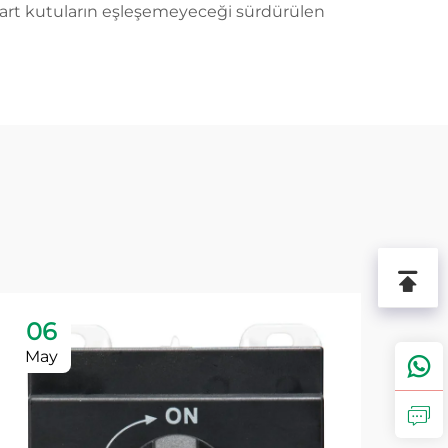
ndart kutuların eşleşemeyeceği sürdürülen
06
1
May
Ma