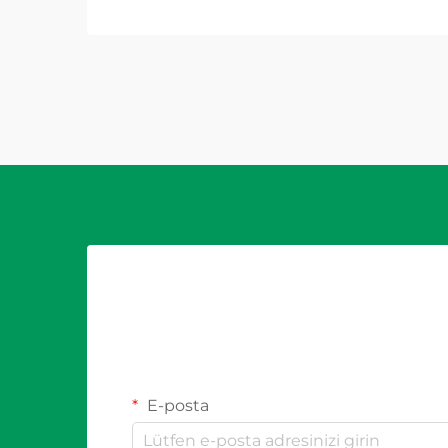
kesintisine neden olur. Doğru
şekilde belirlenmiş bir PV
sigortasının sistem kesintisini
önleyip önlemediği sorusu...
E-posta