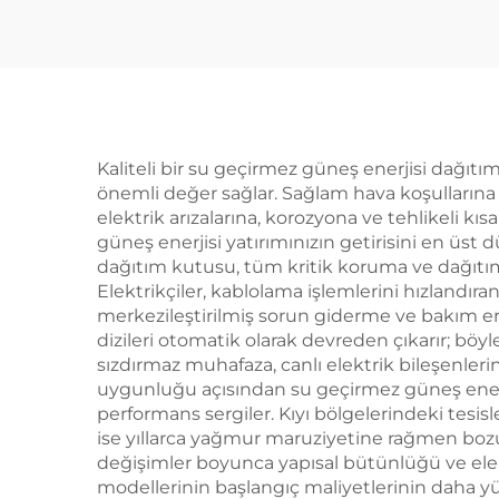
Kaliteli bir su geçirmez güneş enerjisi dağıtı
önemli değer sağlar. Sağlam hava koşullarına 
elektrik arızalarına, korozyona ve tehlikeli 
güneş enerjisi yatırımınızın getirisini en üst 
dağıtım kutusu, tüm kritik koruma ve dağıtım 
Elektrikçiler, kablolama işlemlerini hızlandı
merkezileştirilmiş sorun giderme ve bakım er
dizileri otomatik olarak devreden çıkarır; böyl
sızdırmaz muhafaza, canlı elektrik bileşenlerin
uygunluğu açısından su geçirmez güneş enerj
performans sergiler. Kıyı bölgelerindeki tesisle
ise yıllarca yağmur maruziyetine rağmen bozu
değişimler boyunca yapısal bütünlüğü ve elekt
modellerinin başlangıç maliyetlerinin daha yü