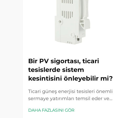
Bir PV sigortası, ticari
tesislerde sistem
kesintisini önleyebilir mi?
Ticari güneş enerjisi tesisleri önemli
sermaye yatırımları temsil eder ve
herhangi bir plansız kesinti
DAHA FAZLASINI GÖR
doğrudan gelir kaybına ve işletme