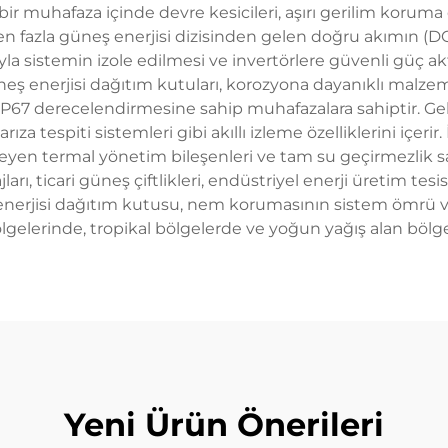
 bir muhafaza içinde devre kesicileri, aşırı gerilim koruma 
en fazla güneş enerjisi dizisinden gelen doğru akımın (DC) b
a sistemin izole edilmesi ve invertörlere güvenli güç akt
eş enerjisi dağıtım kutuları, korozyona dayanıklı malze
a IP67 derecelendirmesine sahip muhafazalara sahiptir. G
za tespiti sistemleri gibi akıllı izleme özelliklerini içeri
nleyen termal yönetim bileşenleri ve tam su geçirmezlik sa
ı, ticari güneş çiftlikleri, endüstriyel enerji üretim tesi
ş enerjisi dağıtım kutusu, nem korumasının sistem ömrü v
lgelerinde, tropikal bölgelerde ve yoğun yağış alan bölg
Yeni Ürün Önerileri