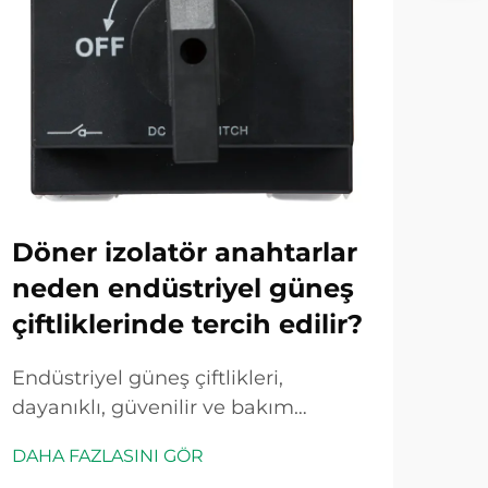
Döner izolatör anahtarlar
Şe
neden endüstriyel güneş
cih
çiftliklerinde tercih edilir?
ku
en
Endüstriyel güneş çiftlikleri,
dayanıklı, güvenilir ve bakım
Güne
açısından verimli elektriksel
güç
DAHA FAZLASINI GÖR
güvenlik ekipmanları gerektiren
ekip