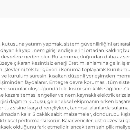
m kutusuna yatırım yapmak, sistem güvenilirliğini artırara
dayanıklı yapı, nem girişi endişelerini ortadan kaldırır;
kısa devrelere neden olur. Bu koruma, doğrudan daha az se
düzeye çıkaran kesintisiz enerji üretimi anlamına gelir. İşl
işlevlerini tek bir güvenli konuma toplayarak kurulumu v
ran ve kurulum süresini kısaltan düzenli yerleşimden memn
işiminden faydalanır. Entegre devre koruması, tüm siste
ece sorunlar oluştuğunda bile kısmi süreklilik sağlanır. Güv
e kazara teması engeller ve nem kaynaklı elektrik arızalarıy
isi dağıtım kutusu, geleneksel ekipmanın erken başarısı
r tuz sisine karşı dirençliyken, tarımsal alanlarda sulama 
lmadan kalır. Sıcaklık sabit malzemeler, dondurucu kışla
riksel performansı korur. Karar vericiler, üst düzey su 
ksek olduğunu fark etmelidir; ancak tam sahiplik maliyet