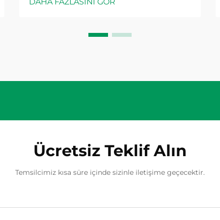
DAHA FAZLASINI GÖR
olabilecek aşırı akım koşullarına
karşı kritik bir koruma sağlayan PV
sigortası da dahil olmak üzere
birden fazla koruyucu bileşene
dayanır. Bu koruyucu bileşenler...
Ücretsiz Teklif Alın
Temsilcimiz kısa süre içinde sizinle iletişime geçecektir.