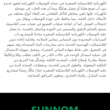
الكهربائية البلاستيكية الصغيرة في حماية التوصيلات الكهربائية لعقودٍ عديدةٍ
دون أن تصبح هشّةً أو تفشل هيكليًّا. وبما أن هذه العلب غير موصلةٍ
للكهرباء، فإنها تلغي مخاطر التآكل الغلفاني عند التقاء أنواع مختلفة من
الأسلاك داخل العلبة، مما يحافظ على جودة التوصيلات ويقلل من
احتمالات الفشل. كما أن كفاءة عمليات التصنيع في تقنيات صب البلاستيك
تسمح بالتحكم الدقيق والمستمر في الجودة وبأسعار تنافسية، ما يجعل
علبة التوصيلات الكهربائية البلاستيكية الصغيرة متاحةً للمشاريع ذات
الميزانيات المحدودة دون المساس بمعايير السلامة. وقابلية إعادة تدوير
البلاستيكيات الهندسية الحديثة تدعم ممارسات البناء المستدام وقد تسهم
في الحصول على نقاط شهادة المباني الخضراء. وبفضل سهولة الاستبدال،
فإن عملية استبدال الوحدة في حالات النادر من التلف تتطلب وقتًا وتكاليفًا
ضئيلةً مقارنةً بإصلاح العلب المعدنية التالفة. ويُشكّل هذا المزيج من
التكلفة المعقولة، والطول الزمني للخدمة، ومتطلبات الصيانة الدنيا من
علبة التوصيلات الكهربائية البلاستيكية الصغيرة خيارًا ماليًّا رشيدًا لمشاريع
تجديد المنازل، والبناء التجاري، وتطوير المرافق الصناعية.