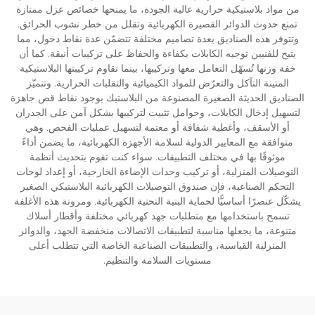
من مواد بلاستيكية حرارية عالية الجودة، ما يمنحها خصائص عزل ممتازة
تمنع حدوث الدوائر القصيرة الكهربائية وتقلل من خطر نشوب الحرائق.
وتتوفر هذه الصناديق بعدة تصاميم مختلفة تتضمّن عدة نقاط دخول، مما
يتيح للفنيين توجيه الكابلات بكفاءة والحفاظ على تركيبات أنيقة. كما أن
خفة وزنها تُسهّل التعامل معها وتركيبها، بينما تقاوم تركيبتها البلاستيكية
المتينة التآكل والتعرّض للمواد الكيميائية والتقلبات الحرارية. وتتميّز
الصناديق الحديثة الصغيرة المصنوعة من البلاستيك بوجود نقاط قص جاهزة
لتسهيل إدخال الكابلات، وحوامل تثبيت لتركيبها بشكل آمن على الجدران
أو الأسقف، وأغطية شفافة أو معتمة لتسهيل عمليات الفحص. وهي
متوافقة مع المعايير الدولية لسلامة الأجهزة الكهربائية، ما يضمن أداءً
موثوقًا بها في مختلف التطبيقات. سواء كنت تقوم بتحديث أنظمة
التوصيلات المنزلية، أو تركيب وحدات الإضاءة الخارجية، أو إعداد لوحات
التحكم الصناعية، فإن صندوق التوصيلات الكهربائية البلاستيكي الصغير
يشكّل عنصرًا أساسيًّا لحماية البنية التحتية الكهربائية. ومرونة هذه الأغلفة
تسمح باستخدامها مع متطلبات جهد كهربائي مختلفة وأقطار أسلاك
متنوعة، ما يجعلها مناسبة لتطبيقات الاتصالات منخفضة الجهد، والدوائر
المنزلية القياسية، والتطبيقات الصناعية الخاصة التي تتطلب أعلى
مستويات السلامة والتنظيم.