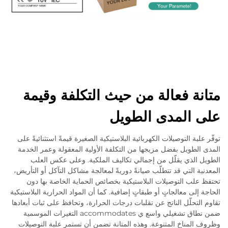
متانة فعالة من حيث التكلفة وقيمة
على المدى الطويل
توفّر علبة التوصيلات الكهربائية البلاستيكية الصغيرة قيمةً استثنائيةً على
المدى الطويل بفضل مزيجها من التكلفة الأولية المعقولة وعمر الخدمة
الطويل الذي يقلّل من إجمالي تكاليف الملكية. وعلى عكس العلب
المعدنية التي قد تتطلّب صيانةً دوريةً لمعالجة مشاكل التآكل أو التأريض،
تحتفظ علب التوصيلات البلاستيكية بخصائص الحماية الخاصة بها دون
الحاجة إلى معالجاتٍ أو طبقاتٍ إضافية. كما أن المواد الحرارية البلاستيكية
تقاوم التحلّل الناتج عن تقلبات درجات الحرارة، وتحافظ على ثبات أبعادها
ضمن نطاق تشغيلي واسع ي accommodates التغيرات الموسمية
وظروف المناخ المتنوعة. وهذه المتانة تضمن أن تستمر علبة التوصيلات