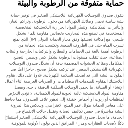
حماية متفوقة من الرطوبة والبيئة
يتفوق صندوق التوصيلات الكهربائية البلاستيكي الصغير في توفير حماية
بيئية شاملة تحمي وصلاتك الكهربائية من دخول الرطوبة، وتراكم الغبار،
والتأثيرات الميكانيكية. وتتميّز المواد الحرارية البلاستيكية المتخصصة
المستخدمة في تصنيع هذه المحاريب بخصائص مقاومة للماء بشكلٍ
طبيعي، مع إمكانية تصنيفها وفق معيار الحماية الدولي (IP) الذي يمنع
تسرب المياه حتى في الظروف الصعبة. وتكتسب هذه الحماية من
الرطوبة أهميةً بالغة في الحمامات والمطابخ والتركيبات الخارجية والبيئات
الصناعية، حيث تتقلب مستويات الرطوبة بشكلٍ كبير. ويضمن التصنيع
المتكامل ومقاعد الحشوات المصممة بدقة أن يشكّل صندوق التوصيلات
الكهربائية البلاستيكي الصغير، عند تركيبه بشكلٍ صحيح، حاجزًا آمنًا ضد
الملوثات البيئية التي قد تُضعف السلامة الكهربائية. علاوةً على ذلك، يقاوم
البلاستيك المقاوم للصدمات الاصطدامات أو الضربات العرضية أثناء أعمال
الإنشاء أو الصيانة، ما يحمي الوصلات السلكية الدقيقة داخله. وبفضل
مقاومة المواد البلاستيكية عالية الجودة للمواد الكيميائية، لا تؤدي التعرّض
لمنظفات أو زيوت أو أحماض خفيفة إلى تدهور غلاف الصندوق، مما يحافظ
على معايير الحماية طوال عمر المنتج الافتراضي. وينعكس هذا المرونة
البيئية مباشرةً في خفض تكاليف الصيانة وتقليل حالات الانقطاع في
الخدمة، ما يجعل صندوق التوصيلات الكهربائية البلاستيكي الصغير استثمارًا
ذكيًّا لأصحاب العقارات ومدراء المرافق الذين يولون الأولوية للموثوقية