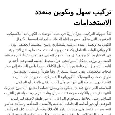
تركيب سهل وتكوين متعدد
الاستخدامات
تُعَدُّ سهولة التركيب ميزةً بارزةً في علبة التوصيلات الكهربائية البلاستيكية
الصغيرة، التي صُمِّمت مع مراعاة الجوانب العملية لتبسيط الأعمال
الكهربائية وتقليل المدة الزمنية للمشاريع. ويتيح التصميم الخفيف الوزن
للكهربائي الواحد التعامل بكفاءة مع وحدات متعددة، ما يحسّن الإنتاجية
في المشاريع الكبيرة ويقلل من الإجهاد البدني. كما توجد نقاط فتح مسبقة
الصب، وموزَّعة بشكل استراتيجي حول محيط العلبة، لتستوعب أحجام
أنابيب التوصيل المختلفة وزوايا دخول الكابلات، مما يلغي الحاجة إلى حفر
فتحات مخصصة، وهي عملية تستغرق وقتاً طويلاً. وتشمل العديد من
طرازات علب التوصيلات الكهربائية البلاستيكية الصغيرة أنظمة تثبيت
الغطاء دون الحاجة إلى أدوات، مثل آليات القفل بالانقر أو البراغي
المدمجة التي تمنع فقدان المكونات وتسرّع عملية التجميع. أما تنوع خيارات
التثبيت فيسمح بالتكيف مع مختلف سيناريوهات التركيب، سواء عبر التثبيت
المباشر على الحائط باستخدام البراغي، أو عبر طبقة لاصقة للتركيبات
المؤقتة، أو عبر أنظمة الدعامات الخاصة بالأسقف المعلَّقة. وتساعد عناصر
التصميم الداخلية، مثل مشابك إدارة الأسلاك وقضبان تثبيت كتل الطرفية،
في تنظيم التوصيلات بطريقة منهجية، مما يقلل من الوقت المستغرق في