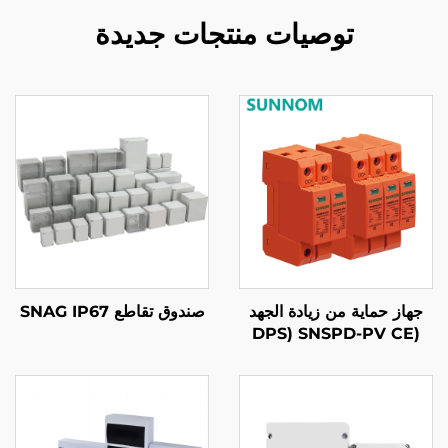
توصيات منتجات جديدة
جهاز حماية من زيادة الجهد
صندوق تقاطع SNAG IP67
(DPS) SNSPD-PV CE
TUV الطاقة الشمسية PV
20KA-40KA 2P 3P تيار
مباشر 500V 600V 800V
1000V 1500V SPD