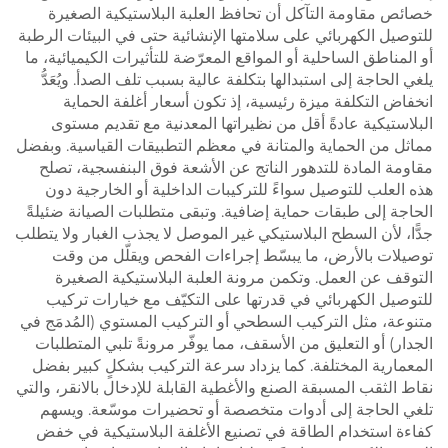
خصائص مقاومة التآكل أن تحافظ العلبة البلاستيكية الصغيرة
للتوصيل الكهربائي على سلامتها الإنشائية حتى في البيئات الرطبة
أو المناطق الساحلية أو المواقع المعرّضة للتأثيرات الكيميائية، ما
يلغي الحاجة إلى استبدالها بتكلفة عالية بسبب تلف الصدأ. ويُعَدُّ
انخفاض التكلفة ميزة رئيسية، إذ تكون أسعار أغلفة الحماية
البلاستيكية عادةً أقل من نظيراتها المعدنية مع تقديم مستوى
مماثل من الحماية والمتانة في معظم التطبيقات القياسية. وبفضل
مقاومة المادة للتدهور الناتج عن الأشعة فوق البنفسجية، تصلح
هذه العلب للتوصيل سواءً للتركيبات الداخلية أو الخارجية دون
الحاجة إلى طبقات حماية إضافية. وتبقى متطلبات الصيانة ضئيلةً
جدًّا، لأن السطح البلاستيكي غير الموصل لا يجذب الغبار ولا يتطلب
توصيلات بالأرض، ما يبسّط إجراءات الفحص ويقلّل من وقت
التوقف عن العمل. وتكمن مرونة العلبة البلاستيكية الصغيرة
للتوصيل الكهربائي في قدرتها على التكيّف مع خيارات تركيب
متنوعة، مثل التركيب السطحي أو التركيب المستوي (المُدمَج في
الجدار) أو التعليق من الأسقف، مما يوفّر مرونةً تلبي المتطلبات
المعمارية المختلفة. كما يزداد سرعة التركيب بشكلٍ كبير بفضل
نقاط الثقب المسبقة الصنع والأغطية القابلة للإدخال بالانقر، والتي
تلغي الحاجة إلى أدوات متخصصة أو تحضيرات موسّعة. ويسهم
كفاءة استخدام الطاقة في تصنيع الأغلفة البلاستيكية في خفض