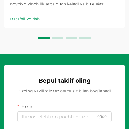
noyob qiyinchiliklarga duch keladi va bu elektr
xavfsizlik uskunalari — mustahkam, ishonchli va
texnik xizmat ko'rsatish talablari minimal bo'lgan
Batafsil ko'rish
uskunalar talab qiladi. Turli xil uzuvchi yechimlar
orasida aylanma izolyator o'chirgichlar yetakchi
tanlov sifatida paydo bo'ldi...
Bepul taklif oling
Bizning vakilimiz tez orada siz bilan bog‘lanadi.
Email
0/100