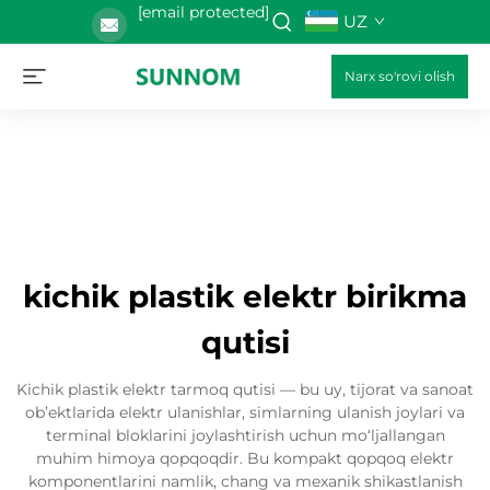
[email protected]
UZ
Narx so'rovi olish
kichik plastik elektr birikma
qutisi
Kichik plastik elektr tarmoq qutisi — bu uy, tijorat va sanoat
ob’ektlarida elektr ulanishlar, simlarning ulanish joylari va
terminal bloklarini joylashtirish uchun mo‘ljallangan
muhim himoya qopqoqdir. Bu kompakt qopqoq elektr
komponentlarini namlik, chang va mexanik shikastlanish