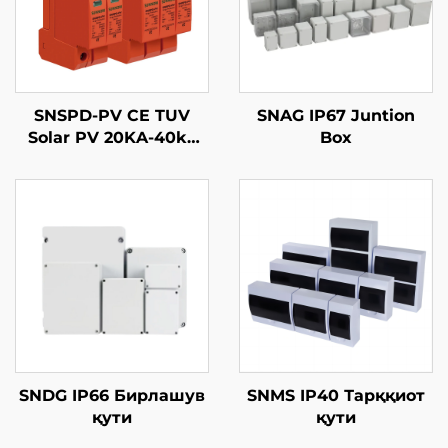
SNSPD-PV CE TUV
SNAG IP67 Juntion
Solar PV 20KA-40ka
Box
2P 3P DC 500V 600V
800V 1000V 1500V
DPS O'chirgich
O'chirgich qurilmasi
SPD
SNDG IP66 Бирлашув
SNMS IP40 Тарққиот
қути
қути