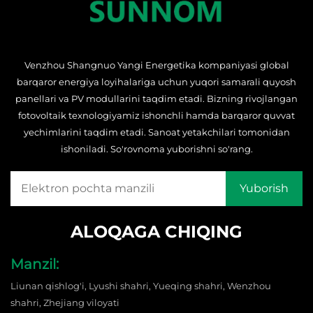
Venzhou Shangnuo Yangi Energetika kompaniyasi global
barqaror energiya loyihalariga uchun yuqori samarali quyosh
panellari va PV modullarini taqdim etadi. Bizning rivojlangan
fotovoltaik texnologiyamiz ishonchli hamda barqaror quvvat
yechimlarini taqdim etadi. Sanoat yetakchilari tomonidan
ishoniladi. So'rovnoma yuborishni so'rang.
ALOQAGA CHIQING
Manzil:
Liunan qishlog'i, Lyushi shahri, Yueqing shahri, Wenzhou
shahri, Zhejiang viloyati