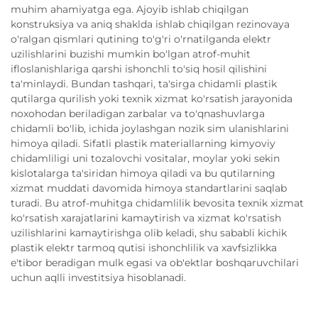
muhim ahamiyatga ega. Ajoyib ishlab chiqilgan
konstruksiya va aniq shaklda ishlab chiqilgan rezinovaya
o'ralgan qismlari qutining to'g'ri o'rnatilganda elektr
uzilishlarini buzishi mumkin bo'lgan atrof-muhit
ifloslanishlariga qarshi ishonchli to'siq hosil qilishini
ta'minlaydi. Bundan tashqari, ta'sirga chidamli plastik
qutilarga qurilish yoki texnik xizmat ko'rsatish jarayonida
noxohodan beriladigan zarbalar va to'qnashuvlarga
chidamli bo'lib, ichida joylashgan nozik sim ulanishlarini
himoya qiladi. Sifatli plastik materiallarning kimyoviy
chidamliligi uni tozalovchi vositalar, moylar yoki sekin
kislotalarga ta'siridan himoya qiladi va bu qutilarning
xizmat muddati davomida himoya standartlarini saqlab
turadi. Bu atrof-muhitga chidamlilik bevosita texnik xizmat
ko'rsatish xarajatlarini kamaytirish va xizmat ko'rsatish
uzilishlarini kamaytirishga olib keladi, shu sababli kichik
plastik elektr tarmoq qutisi ishonchlilik va xavfsizlikka
e'tibor beradigan mulk egasi va ob'ektlar boshqaruvchilari
uchun aqlli investitsiya hisoblanadi.