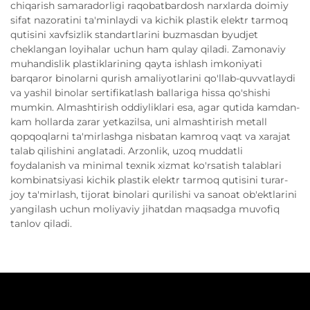
chiqarish samaradorligi raqobatbardosh narxlarda doimiy
sifat nazoratini ta'minlaydi va kichik plastik elektr tarmoq
qutisini xavfsizlik standartlarini buzmasdan byudjet
cheklangan loyihalar uchun ham qulay qiladi. Zamonaviy
muhandislik plastiklarining qayta ishlash imkoniyati
barqaror binolarni qurish amaliyotlarini qo'llab-quvvatlaydi
va yashil binolar sertifikatlash ballariga hissa qo'shishi
mumkin. Almashtirish oddiyliklari esa, agar qutida kamdan-
kam hollarda zarar yetkazilsa, uni almashtirish metall
qopqoqlarni ta'mirlashga nisbatan kamroq vaqt va xarajat
talab qilishini anglatadi. Arzonlik, uzoq muddatli
foydalanish va minimal texnik xizmat ko'rsatish talablari
kombinatsiyasi kichik plastik elektr tarmoq qutisini turar-
joy ta'mirlash, tijorat binolari qurilishi va sanoat ob'ektlarini
yangilash uchun moliyaviy jihatdan maqsadga muvofiq
tanlov qiladi.