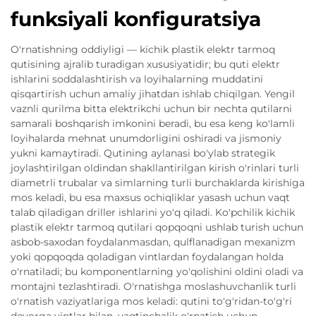
funksiyali konfiguratsiya
O'rnatishning oddiyligi — kichik plastik elektr tarmoq
qutisining ajralib turadigan xususiyatidir; bu quti elektr
ishlarini soddalashtirish va loyihalarning muddatini
qisqartirish uchun amaliy jihatdan ishlab chiqilgan. Yengil
vaznli qurilma bitta elektrikchi uchun bir nechta qutilarni
samarali boshqarish imkonini beradi, bu esa keng ko'lamli
loyihalarda mehnat unumdorligini oshiradi va jismoniy
yukni kamaytiradi. Qutining aylanasi bo'ylab strategik
joylashtirilgan oldindan shakllantirilgan kirish o'rinlari turli
diametrli trubalar va simlarning turli burchaklarda kirishiga
mos keladi, bu esa maxsus ochiqliklar yasash uchun vaqt
talab qiladigan driller ishlarini yo'q qiladi. Ko'pchilik kichik
plastik elektr tarmoq qutilari qopqoqni ushlab turish uchun
asbob-saxodan foydalanmasdan, qulflanadigan mexanizm
yoki qopqoqda qoladigan vintlardan foydalangan holda
o'rnatiladi; bu komponentlarning yo'qolishini oldini oladi va
montajni tezlashtiradi. O'rnatishga moslashuvchanlik turli
o'rnatish vaziyatlariga mos keladi: qutini to'g'ridan-to'g'ri