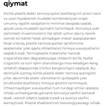
qiymat
Kichik plastik elektr tarmoq qutisi boshlang'ich arzon narxi
va uzun foydalanish muddati kombinatsiyasi orqali
umumiy egallik xarajatlarini minimal darajada saqlab,
ajoyib uzoq muddatli qiymatni ta'minlaydi. Korroziya yoki
zaminlash muammolarini hal qilish uchun davriy texnik
xizmat ko'rsatish talab qilinadigan metall qopqoqlardan
farqli o'laroq, plastik tarmoq qutilari qo'shimcha
qoplamalar yoki qayta ishlashlarsiz himoya xususiyatlarini
saqlab turadi. Termoplastik materiallar harorat
o'zgarishlaridan degradatsiyaga chidamli bo'lib, fasllar
o'zgarishi va turli iqlim sharoitlariga mos keladigan keng
ishlatish diapazonida o'lchov barqarorligini saqlaydi. Bu
doimiylik sizning kichik plastik elektr tarmoq qutingizni
yillar davomida elektr ulanishlarini qurbaqalik yoki
strukturalik buzilishsiz himoya qilishini ta'minlaydi.
O'tkazmaydigan xususiyatlari turli turdagi simlar qopqoq
ichida uchrashganda galvanik korroziya xavfini bartaraf
etadi, ulanish sifatini saqlab turadi va avariya xavfini
kamaytiradi. Plastik shakllantirish texnologiyasidagi ishlab