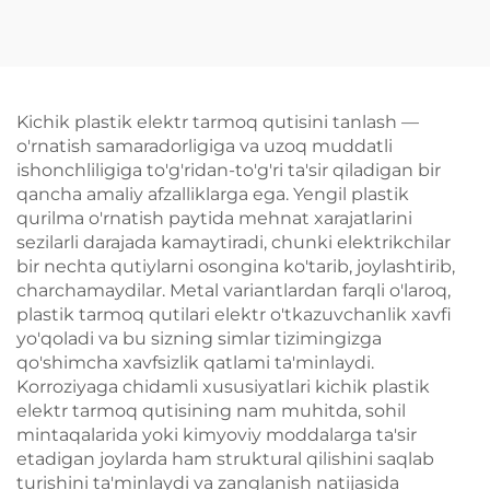
Kichik plastik elektr tarmoq qutisini tanlash —
o'rnatish samaradorligiga va uzoq muddatli
ishonchliligiga to'g'ridan-to'g'ri ta'sir qiladigan bir
qancha amaliy afzalliklarga ega. Yengil plastik
qurilma o'rnatish paytida mehnat xarajatlarini
sezilarli darajada kamaytiradi, chunki elektrikchilar
bir nechta qutiylarni osongina ko'tarib, joylashtirib,
charchamaydilar. Metal variantlardan farqli o'laroq,
plastik tarmoq qutilari elektr o'tkazuvchanlik xavfi
yo'qoladi va bu sizning simlar tizimingizga
qo'shimcha xavfsizlik qatlami ta'minlaydi.
Korroziyaga chidamli xususiyatlari kichik plastik
elektr tarmoq qutisining nam muhitda, sohil
mintaqalarida yoki kimyoviy moddalarga ta'sir
etadigan joylarda ham struktural qilishini saqlab
turishini ta'minlaydi va zanglanish natijasida