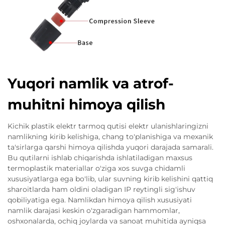
Yuqori namlik va atrof-
muhitni himoya qilish
Kichik plastik elektr tarmoq qutisi elektr ulanishlaringizni
namlikning kirib kelishiga, chang to'planishiga va mexanik
ta'sirlarga qarshi himoya qilishda yuqori darajada samarali.
Bu qutilarni ishlab chiqarishda ishlatiladigan maxsus
termoplastik materiallar o'ziga xos suvga chidamli
xususiyatlarga ega bo'lib, ular suvning kirib kelishini qattiq
sharoitlarda ham oldini oladigan IP reytingli sig'ishuv
qobiliyatiga ega. Namlikdan himoya qilish xususiyati
namlik darajasi keskin o'zgaradigan hammomlar,
oshxonalarda, ochiq joylarda va sanoat muhitida ayniqsa