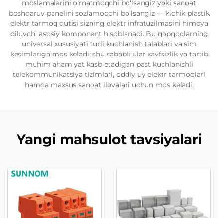
moslamalarini o‘rnatmoqchi bo‘lsangiz yoki sanoat
boshqaruv panelini sozlamoqchi bo‘lsangiz — kichik plastik
elektr tarmoq qutisi sizning elektr infratuzilmasini himoya
qiluvchi asosiy komponent hisoblanadi. Bu qopqoqlarning
universal xususiyati turli kuchlanish talablari va sim
kesimlariga mos keladi; shu sababli ular xavfsizlik va tartib
muhim ahamiyat kasb etadigan past kuchlanishli
telekommunikatsiya tizimlari, oddiy uy elektr tarmoqlari
hamda maxsus sanoat ilovalari uchun mos keladi.
Yangi mahsulot tavsiyalari