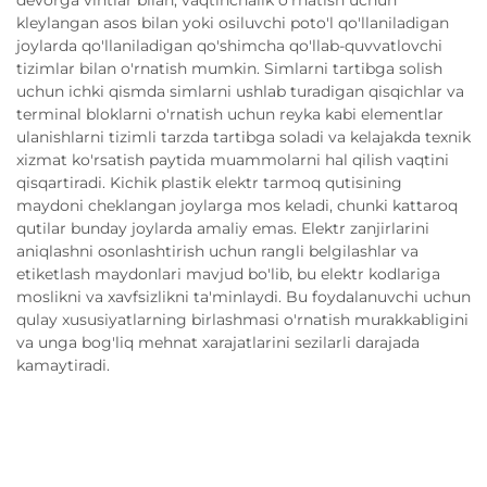
devorga vintlar bilan, vaqtinchalik o'rnatish uchun
kleylangan asos bilan yoki osiluvchi poto'l qo'llaniladigan
joylarda qo'llaniladigan qo'shimcha qo'llab-quvvatlovchi
tizimlar bilan o'rnatish mumkin. Simlarni tartibga solish
uchun ichki qismda simlarni ushlab turadigan qisqichlar va
terminal bloklarni o'rnatish uchun reyka kabi elementlar
ulanishlarni tizimli tarzda tartibga soladi va kelajakda texnik
xizmat ko'rsatish paytida muammolarni hal qilish vaqtini
qisqartiradi. Kichik plastik elektr tarmoq qutisining
maydoni cheklangan joylarga mos keladi, chunki kattaroq
qutilar bunday joylarda amaliy emas. Elektr zanjirlarini
aniqlashni osonlashtirish uchun rangli belgilashlar va
etiketlash maydonlari mavjud bo'lib, bu elektr kodlariga
moslikni va xavfsizlikni ta'minlaydi. Bu foydalanuvchi uchun
qulay xususiyatlarning birlashmasi o'rnatish murakkabligini
va unga bog'liq mehnat xarajatlarini sezilarli darajada
kamaytiradi.