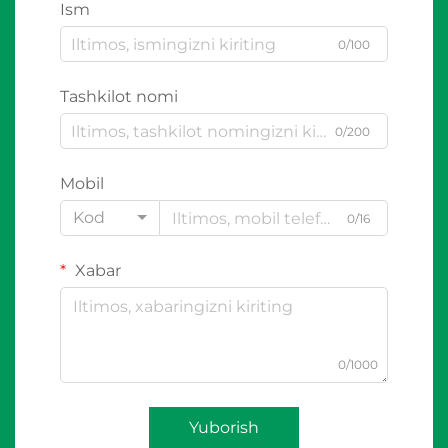
Ism
0/100
Tashkilot nomi
0/200
Mobil
Kod
0/16
Xabar
0/1000
Yuborish