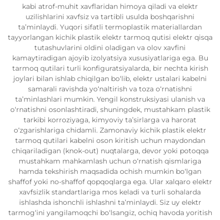
kabi atrof-muhit xavflaridan himoya qiladi va elektr
uzilishlarini xavfsiz va tartibli usulda boshqarishni
ta’minlaydi. Yuqori sifatli termoplastik materiallardan
tayyorlangan kichik plastik elektr tarmoq qutisi elektr qisqa
tutashuvlarini oldini oladigan va olov xavfini
kamaytiradigan ajoyib izolyatsiya xususiyatlariga ega. Bu
tarmoq qutilari turli konfiguratsiyalarda, bir nechta kirish
joylari bilan ishlab chiqilgan bo‘lib, elektr ustalari kabelni
samarali ravishda yo‘naltirish va toza o‘rnatishni
ta’minlashlari mumkin. Yengil konstruksiyasi ulanish va
o‘rnatishni osonlashtiradi, shuningdek, mustahkam plastik
tarkibi korroziyaga, kimyoviy ta’sirlarga va harorat
o‘zgarishlariga chidamli. Zamonaviy kichik plastik elektr
tarmoq qutilari kabelni oson kiritish uchun maydondan
chiqariladigan (knok-out) nuqtalarga, devor yoki potoqqa
mustahkam mahkamlash uchun o‘rnatish qismlariga
hamda tekshirish maqsadida ochish mumkin bo‘lgan
shaffof yoki no-shaffof qopqoqlarga ega. Ular xalqaro elektr
xavfsizlik standartlariga mos keladi va turli sohalarda
ishlashda ishonchli ishlashni ta’minlaydi. Siz uy elektr
tarmog‘ini yangilamoqchi bo‘lsangiz, ochiq havoda yoritish