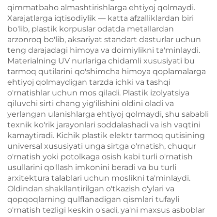
qimmatbaho almashtirishlarga ehtiyoj qolmaydi.
Xarajatlarga iqtisodiylik — katta afzalliklardan biri
bo'lib, plastik korpuslar odatda metallardan
arzonroq bo'lib, aksariyat standart dasturlar uchun
teng darajadagi himoya va doimiylikni ta'minlaydi.
Materialning UV nurlariga chidamli xususiyati bu
tarmoq qutilarini qo'shimcha himoya qoplamalarga
ehtiyoj qolmaydigan tarzda ichki va tashqi
o'rnatishlar uchun mos qiladi. Plastik izolyatsiya
qiluvchi sirti chang yig'ilishini oldini oladi va
yerlangan ulanishlarga ehtiyoj qolmaydi, shu sababli
texnik ko'rik jarayonlari soddalashadi va ish vaqtini
kamaytiradi. Kichik plastik elektr tarmoq qutisining
universal xususiyati unga sirtga o'rnatish, chuqur
o'rnatish yoki potolkaga osish kabi turli o'rnatish
usullarini qo'llash imkonini beradi va bu turli
arxitektura talablari uchun moslikni ta'minlaydi.
Oldindan shakllantirilgan o'tkazish o'ylari va
qopqoqlarning qulflanadigan qismlari tufayli
o'rnatish tezligi keskin o'sadi, ya'ni maxsus asboblar