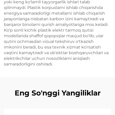
yoki keng ko'lamli tayyorgarlik ishlari talab
qilinmaydi. Plastik korpuslarni ishlab chiqarishda
energiya samaradorligi metallarni ishlab chiqarish
jarayonlariga nisbatan karbon izini kamaytiradi va
barqaror binolarni qurish amaliyotlariga mos keladi.
Ko'p sonli kichik plastik elektr tarmoq qutisi
modellarida shaffof qopqoqlar mavjud bo'lib, ular
qutini ochmasdan vizual tekshiruv o'tkazish
imkonini beradi, bu esa texnik xizmat ko'rsatish
vaqtini kamaytiradi va ob'ektlar boshqaruvchilari va
elektrikchilar uchun nosozliklarni aniqlash
samaradorligini oshiradi.
Eng So'nggi Yangiliklar