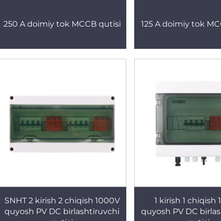
250 A doimiy tok MCCB qutisi
125 A doimiy tok MC
SNHT 2 kirish 2 chiqish 1000V
1 kirish 1 chiqish
quyosh PV DC birlashtiruvchi
quyosh PV DC birlas