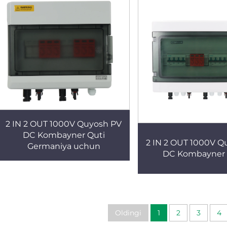
2 IN 2 OUT 1000V Quyosh PV
DC Kombayner Quti
2 IN 2 OUT 1000V Q
Germaniya uchun
DC Kombayner 
Oldingi
1
2
3
4