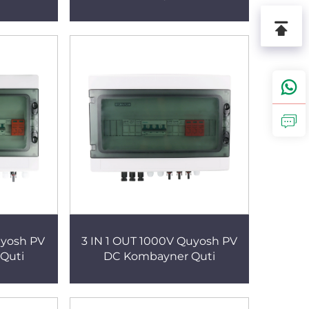
uyosh PV
3 IN 1 OUT 1000V Quyosh PV
Quti
DC Kombayner Quti