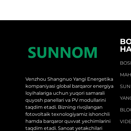
B
H
BOS
MAH
Venzhou Shangnuo Yangi Energetika
kompaniyasi global barqaror energiya
SUN
loyihalariga uchun yuqori samarali
YAN
quyosh panellari va PV modullarini
taqdim etadi. Bizning rivojlangan
BLO
fotovoltaik texnologiyamiz ishonchli
hamda barqaror quvvat yechimlarini
VID
taqdim etadi. Sanoat yetakchilari