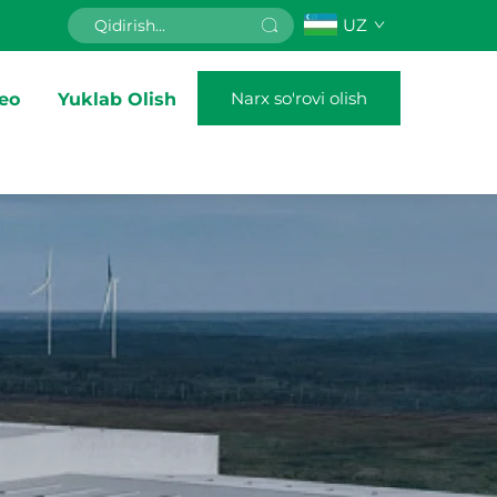
UZ
Narx so'rovi olish
eo
Yuklab Olish