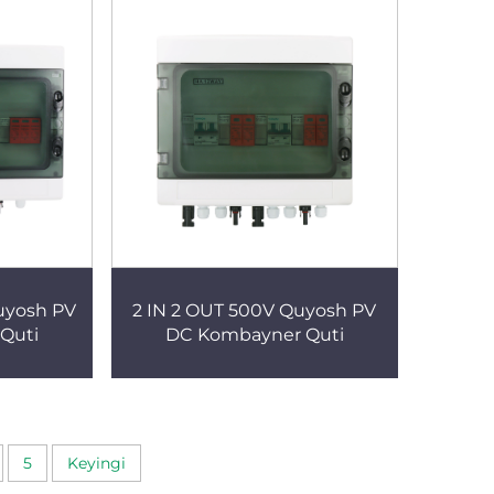
uyosh PV
2 IN 2 OUT 500V Quyosh PV
Quti
DC Kombayner Quti
5
Keyingi