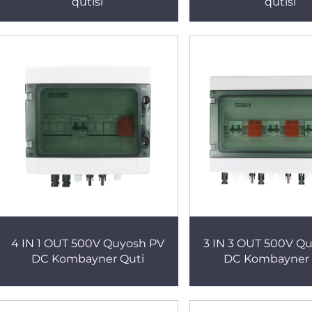
qutisi
qutisi
4 IN 1 OUT 500V Quyosh PV
3 IN 3 OUT 500V Q
DC Kombayner Quti
DC Kombayner 