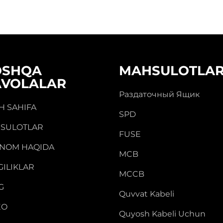
OSHQA
MAHSULOTLA
AVOLALAR
Раздаточный Ящик
H SAHIFA
SPD
SULOTLAR
FUSE
NOM HAQIDA
MCB
GILIKLAR
MCCB
G
Quvvat Kabeli
EO
Quyosh Kabeli Uchun