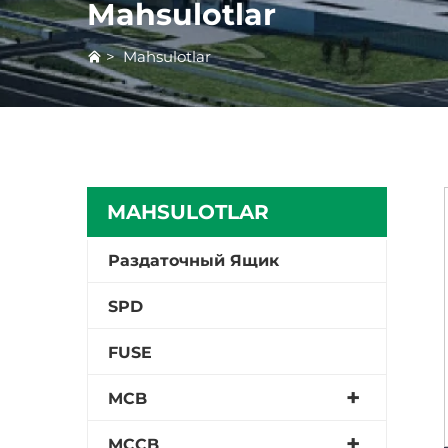
Mahsulotlar
>
Mahsulotlar
MAHSULOTLAR
Раздаточный Ящик
SPD
FUSE
MCB
MCCB