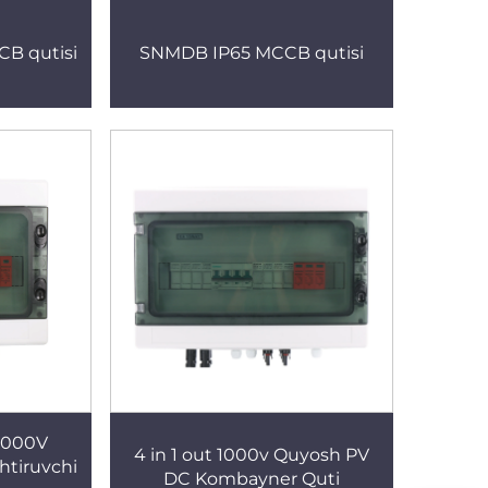
CB qutisi
SNMDB IP65 MCCB qutisi
 1000V
4 in 1 out 1000v Quyosh PV
htiruvchi
DC Kombayner Quti