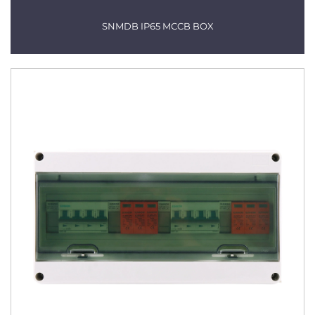
SNMDB IP65 MCCB BOX