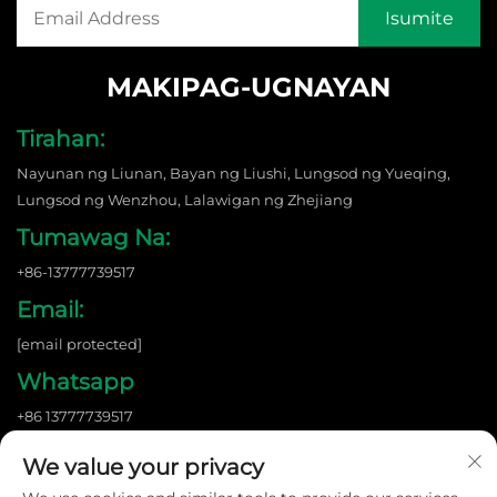
MAKIPAG-UGNAYAN
Tirahan:
Nayunan ng Liunan, Bayan ng Liushi, Lungsod ng Yueqing,
Lungsod ng Wenzhou, Lalawigan ng Zhejiang
Tumawag Na:
+86-13777739517
Email:
[email protected]
Whatsapp
+86 13777739517
We value your privacy