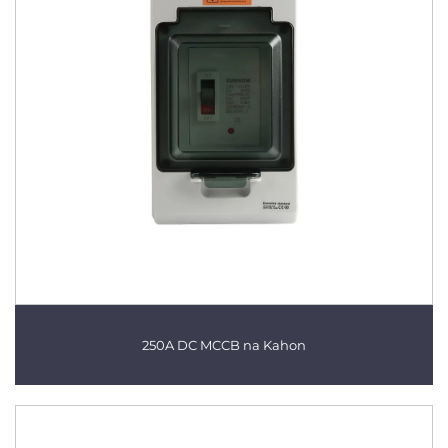
250A DC MCCB na Kahon