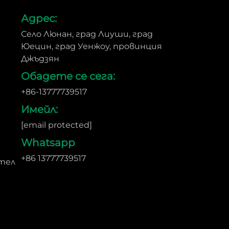
Адрес:
Село Люнан, град Лиуши, град
Юецин, град Уенжоу, провинция
Джъдзян
Обадете се сега:
+86-13777739517
Имейл:
[email protected]
Whatsapp
+86 13777739517
тел