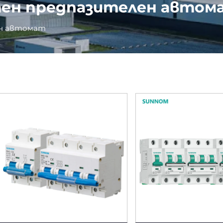
ен предпазителен автом
ен автомат