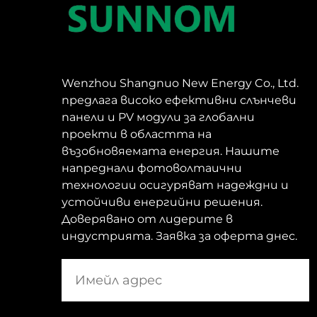
Wenzhou Shangnuo New Energy Co., Ltd.
предлага високо ефективни слънчеви
панели и PV модули за глобални
проекти в областта на
възобновяемата енергия. Нашите
напреднали фотоволтаични
технологии осигуряват надеждни и
устойчиви енергийни решения.
Доверявано от лидерите в
индустрията. Заявка за оферта днес.