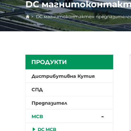
DC магнитоконтакт
>
DC магнитоконтактен предпазител
ПРОДУКТИ
Дистрибутивна Кутия
СПД
Предпазител
MCB
DC MCB