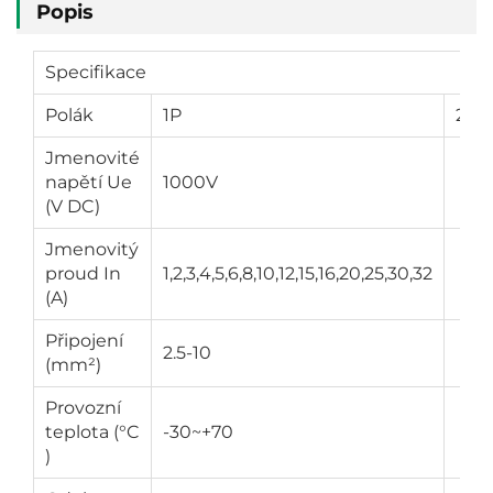
Popis
Specifikace
Polák
1P
2P
Jmenovité
napětí Ue
1000V
(V DC)
Jmenovitý
proud In
1,2,3,4,5,6,8,10,12,15,16,20,25,30,32
(A)
Připojení
2.5-10
(mm²)
Provozní
teplota (°C
-30~+70
)