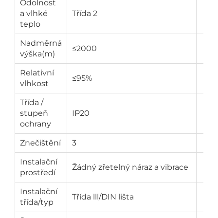
Odolnost
a vlhké
Třída 2
teplo
Nadměrná
≤2000
výška(m)
Relativní
≤95%
vlhkost
Třída /
stupeň
IP20
ochrany
Znečištění
3
Instalační
Žádný zřetelný náraz a vibrace
prostředí
Instalační
Třída lll/DIN lišta
třída/typ