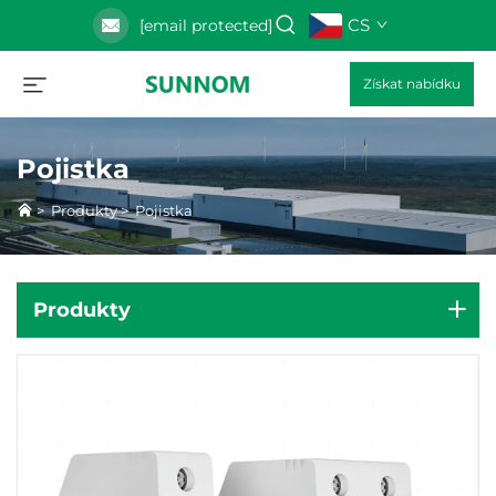
CS
[email protected]
Získat nabídku
Pojistka
>
Produkty
>
Pojistka
Produkty