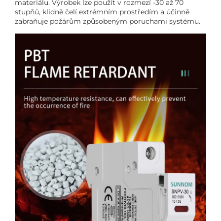
materiálu. Výrobek lze použít v rozmezí -30 až 70
stupňů, klidně čelí extrémním prostředím a účinně
zabraňuje požárům způsobeným poruchami systému.