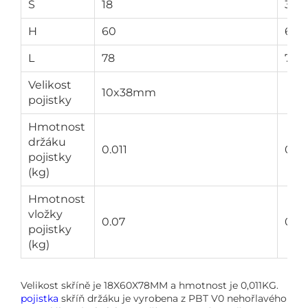
Š
18
36
H
60
60
L
78
78
Velikost
10x38mm
pojistky
Hmotnost
držáku
0.011
0.0
pojistky
(kg)
Hmotnost
vložky
0.07
0.14
pojistky
(kg)
Velikost skříně je 18X60X78MM a hmotnost je 0,011KG.
pojistka
skříň držáku je vyrobena z PBT V0 nehořlavého