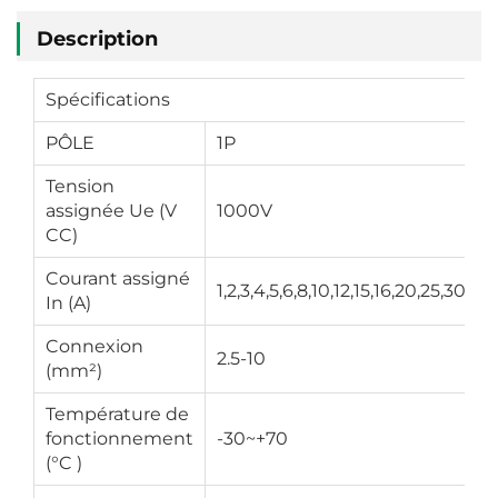
Description
Spécifications
PÔLE
1P
Tension
assignée Ue (V
1000V
CC)
Courant assigné
1,2,3,4,5,6,8,10,12,15,16,20,25,30,32
In (A)
Connexion
2.5-10
(mm²)
Température de
fonctionnement
-30~+70
(°C )