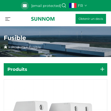
FR
[email protected]
Obtenir un devis
Fusible
>
Produits
>
Fusible
Produits