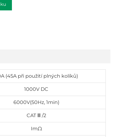
dku
A (45A při použití plných kolíků)
1000V DC
6000V(50Hz, 1min)
CAT Ⅲ /2
ImΩ