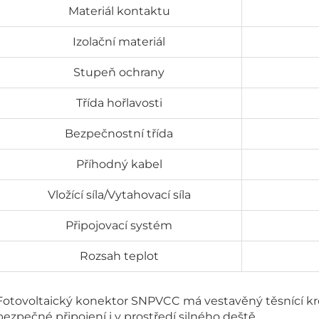
Materiál kontaktu
Izolační materiál
Stupeň ochrany
Třída hořlavosti
Bezpečnostní třída
Příhodný kabel
Vložící síla/Vytahovací síla
Připojovací systém
Rozsah teplot
Fotovoltaický konektor SNPVCC má vestavěný těsnící kro
bezpečné připojení i v prostředí silného deště.