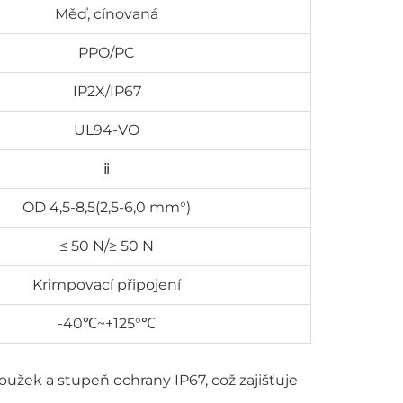
Měď, cínovaná
PPO/PC
IP2X/IP67
UL94-VO
ⅱ
OD 4,5-8,5(2,5-6,0 mm°)
≤ 50 N/≥ 50 N
Krimpovací připojení
-40℃~+125°℃
užek a stupeň ochrany IP67, což zajišťuje