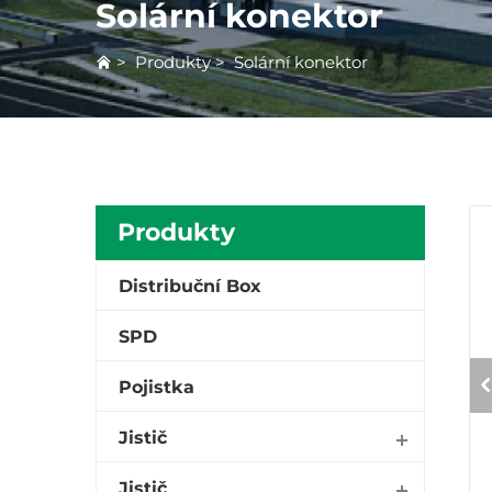
Solární konektor
>
Produkty
>
Solární konektor
Produkty
Distribuční Box
SPD
Pojistka
Jistič
Jistič