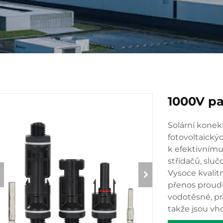
1000V pa
Solární kone
fotovoltaický
k efektivnímu
střídačů, sluč
Vysoce kvalitn
přenos proudu
vodotěsné, p
takže jsou vh