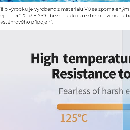
Tělo výrobku je vyrobeno z materiálu V0 se zpomaleným
teplot -40℃ až +125℃, bez ohledu na extrémní zimu neb
systémového připojení.