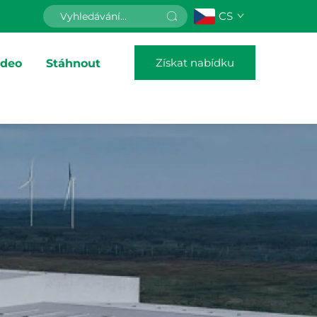
CS
Získat nabídku
ideo
Stáhnout