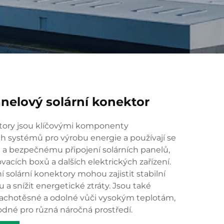
nelový solární konektor
ktory jsou klíčovými komponenty
ch systémů pro výrobu energie a používají se
 a bezpečnému připojení solárních panelů,
ovacích boxů a dalších elektrických zařízení.
í solární konektory mohou zajistit stabilní
 a snížit energetické ztráty. Jsou také
rachotěsné a odolné vůči vysokým teplotám,
odné pro různá náročná prostředí.