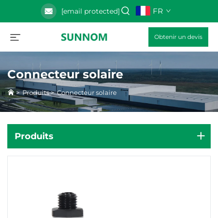
FR
[email protected]
Obtenir un devis
Connecteur solaire
>
Produits
>
Connecteur solaire
Produits