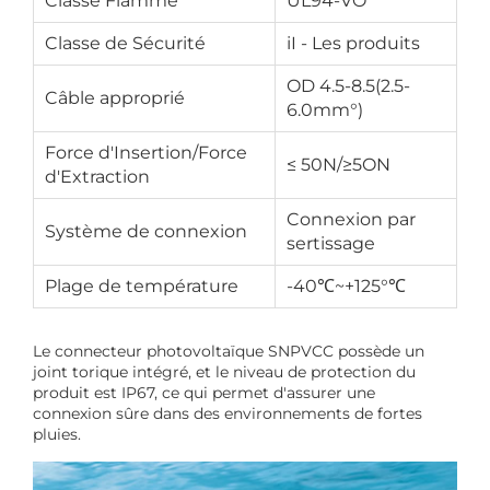
Classe Flamme
UL94-VO
Classe de Sécurité
iI - Les produits
OD 4.5-8.5(2.5-
Câble approprié
6.0mm°)
Force d'Insertion/Force
≤ 50N/≥5ON
d'Extraction
Connexion par
Système de connexion
sertissage
Plage de température
-40℃~+125°℃
Le connecteur photovoltaïque SNPVCC possède un
joint torique intégré, et le niveau de protection du
produit est IP67, ce qui permet d'assurer une
connexion sûre dans des environnements de fortes
pluies.