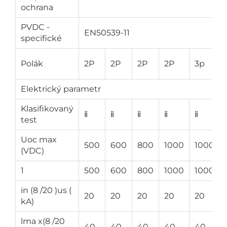
ochrana
PVDC -
EN50539-11
specifické
Polák
2P
2P
2P
2P
3p
Elektrický parametr
Klasifikovaný
ⅱ
ⅱ
ⅱ
ⅱ
ⅱ
test
Uoc max
500
600
800
1000
1000
(VDC)
1
500
600
800
1000
1000
in (8 /20 )us (
20
20
20
20
20
kA)
lma x(8 /20
40
40
40
40
40