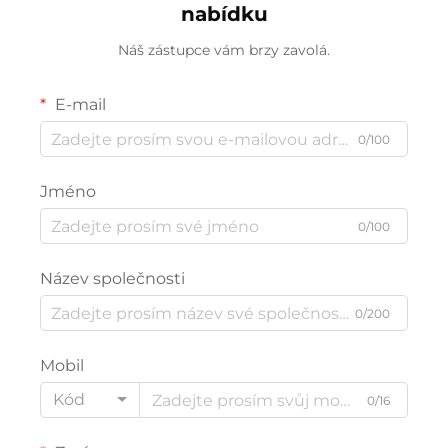
nabídku
Náš zástupce vám brzy zavolá.
E-mail
0/100
Jméno
0/100
Název společnosti
0/200
Mobil
Kód
0/16