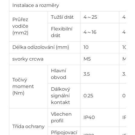
Instalace a rozměry
Tužší drát
4～25
4～2
Průřez
vodiče
Flexibilní
4～16
4～1
(mm2)
drát
Délka odizolování (mm)
10
10
svorky crcwa
M5
M5
Hlavní
3.5
3.5
obvod
Točivý
moment
Dálkový
(Nm)
signální
0.25
0.25
kontakt
Všechen
IP40
IP40
profil
Třída ochrany
Připojovací