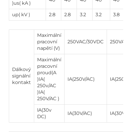
)us( kA )
up( kV )
2.8
2.8
3.2
3.2
3.8
Maximální
pracovní
250VAC/30VDC
250VAC/
napětí (V)
Maximální
pracovní
Dálkový
proud(A
signální
)IA(
IA(250V/AC)
IA(250V/
kontakt
250v/AC
)IA(
250V/AC )
lA(30v
IA(30V/AC)
IA(30V/AC
DC)