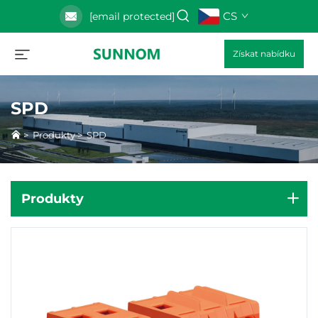
CS
[email protected]
Získat nabídku
SPD
>
Produkty
>
SPD
Produkty