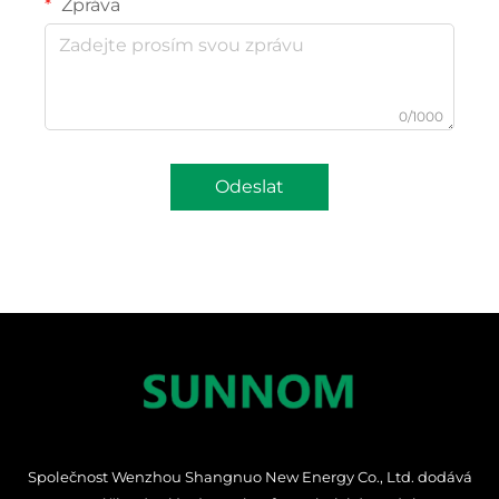
Zpráva
0/1000
Odeslat
Společnost Wenzhou Shangnuo New Energy Co., Ltd. dodává