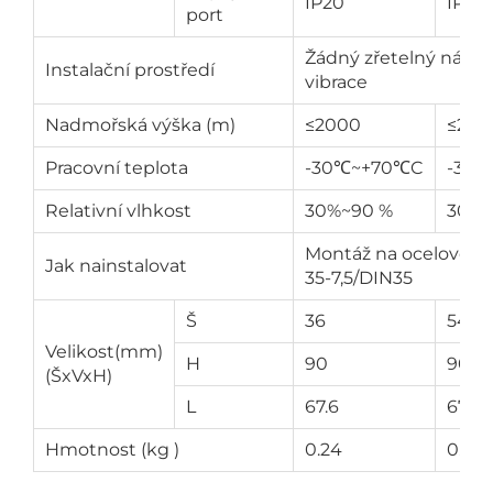
IP20
IP20
port
Žádný zřetelný náraz 
Instalační prostředí
vibrace
Nadmořská výška (m)
≤2000
≤200
Pracovní teplota
-30℃~+70℃C
-30
Relativní vlhkost
30%~90 %
30%~
Montáž na ocelovou l
Jak nainstalovat
35-7,5/DIN35
Š
36
54
Velikost(mm)
H
90
90
(ŠxVxH)
L
67.6
67.6
Hmotnost (kg )
0.24
0.36