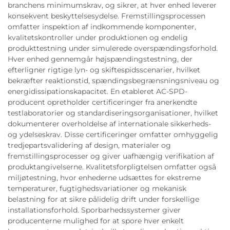
branchens minimumskrav, og sikrer, at hver enhed leverer
konsekvent beskyttelsesydelse. Fremstillingsprocessen
omfatter inspektion af indkommende komponenter,
kvalitetskontroller under produktionen og endelig
produkttestning under simulerede overspændingsforhold.
Hver enhed gennemgår højspændingstestning, der
efterligner rigtige lyn- og skiftespidsscenarier, hvilket
bekræfter reaktionstid, spændingsbegrænsningsniveau og
energidissipationskapacitet. En etableret AC-SPD-
producent opretholder certificeringer fra anerkendte
testlaboratorier og standardiseringsorganisationer, hvilket
dokumenterer overholdelse af internationale sikkerheds-
og ydelseskrav. Disse certificeringer omfatter omhyggelig
tredjepartsvalidering af design, materialer og
fremstillingsprocesser og giver uafhængig verifikation af
produktangivelserne. Kvalitetsforpligtelsen omfatter også
miljøtestning, hvor enhederne udsættes for ekstreme
temperaturer, fugtighedsvariationer og mekanisk
belastning for at sikre pålidelig drift under forskellige
installationsforhold. Sporbarhedssystemer giver
producenterne mulighed for at spore hver enkelt