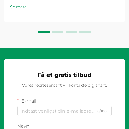
fremskridt er plastforbindelseskassen fremkommet
Se mere
som en spilændrende komponent til elinstallationer...
Få et gratis tilbud
Vores repræsentant vil kontakte dig snart.
E-mail
0/100
Navn