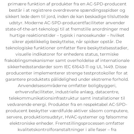
primære funktion af produkter fra en AC-SPD-producent
består i at registrere overdrevene spændingsspidser og
sikkert lede dem til jord, inden de kan beskadige tilsluttede
udstyr. Moderne AC-SPD-producentfaciliteter anvender
state-of-the-art-teknologi til at fremstille anordninger med
hurtige reaktionstider – typisk i nanosekunder – hvilket
sikrer øjeblikkelig beskyttelse, når spidser opstår. De
teknologiske funktioner omfatter flere beskyttelsesstadier,
visuelle indikatorer for enhedens status, termiske
frakoblingsmekanismer samt overholdelse af internationale
sikkerhedsstandarder som IEC 61643-11 og UL 1449. Disse
producenter implementerer strenge testprotokoller for at
garantere produktets pålidelighed under ekstreme forhold.
Anvendelsesområderne omfatter boligbyggeri,
erhvervsfaciliteter, industrielle anlæg, datacentre,
telekommunikationsinfrastruktur samt installationer til
vedvarende energi. Produkter fra en respektabel AC-SPD-
producent beskytter værdifulde aktiver såsom computere,
servere, produktionsudstyr, HVAC-systemer og følsomme
elektroniske enheder. Fremstillingsprocessen omfatter
kvalitetskontrolforanstaltninger i alle faser – fra