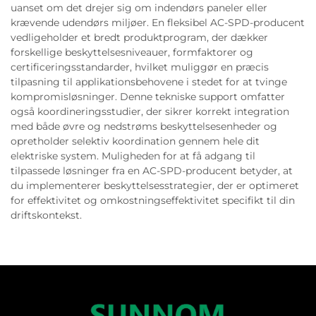
uanset om det drejer sig om indendørs paneler eller
krævende udendørs miljøer. En fleksibel AC-SPD-producent
vedligeholder et bredt produktprogram, der dækker
forskellige beskyttelsesniveauer, formfaktorer og
certificeringsstandarder, hvilket muliggør en præcis
tilpasning til applikationsbehovene i stedet for at tvinge
kompromisløsninger. Denne tekniske support omfatter
også koordineringsstudier, der sikrer korrekt integration
med både øvre og nedstrøms beskyttelsesenheder og
opretholder selektiv koordination gennem hele dit
elektriske system. Muligheden for at få adgang til
tilpassede løsninger fra en AC-SPD-producent betyder, at
du implementerer beskyttelsesstrategier, der er optimeret
for effektivitet og omkostningseffektivitet specifikt til din
driftskontekst.