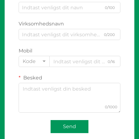
0/100
Virksomhedsnavn
0/200
Mobil
Kode
0/16
Besked
0/1000
Send