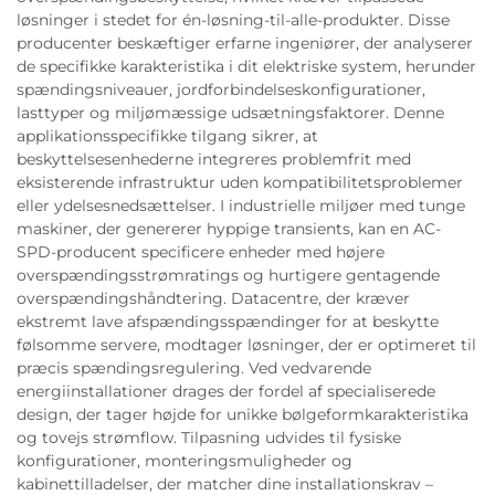
løsninger i stedet for én-løsning-til-alle-produkter. Disse
producenter beskæftiger erfarne ingeniører, der analyserer
de specifikke karakteristika i dit elektriske system, herunder
spændingsniveauer, jordforbindelseskonfigurationer,
lasttyper og miljømæssige udsætningsfaktorer. Denne
applikationsspecifikke tilgang sikrer, at
beskyttelsesenhederne integreres problemfrit med
eksisterende infrastruktur uden kompatibilitetsproblemer
eller ydelsesnedsættelser. I industrielle miljøer med tunge
maskiner, der genererer hyppige transients, kan en AC-
SPD-producent specificere enheder med højere
overspændingsstrømratings og hurtigere gentagende
overspændingshåndtering. Datacentre, der kræver
ekstremt lave afspændingsspændinger for at beskytte
følsomme servere, modtager løsninger, der er optimeret til
præcis spændingsregulering. Ved vedvarende
energiinstallationer drages der fordel af specialiserede
design, der tager højde for unikke bølgeformkarakteristika
og tovejs strømflow. Tilpasning udvides til fysiske
konfigurationer, monteringsmuligheder og
kabinettilladelser, der matcher dine installationskrav –